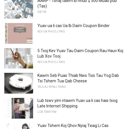
AARP - Tshaj tawm ib hnub $ 500 Muab pub
(Tas)
SIB TW
Yuav ua li cas Ua Ib Daim Coupon Binder
KEV UA PHOOJ YWG
5 Txoj Kev Yuav Tau Daim Coupon Rau Hauv Koj
Lub Xov Tooj
KEV UA PHOOJ YWG
Kawm Seb Puas Thiab Nws Tsis Tau Yog Dab
Tsi Tshem Tua Qab Cheese
TAJLAJ NYIAJ TXIAG
Lub tswv yim ntawm Yuav ua li cas hais txog
Late Internet Shipping
LUB TSWV YIM
Yuav Tshem Koj Qhov Nyiaj Txiag Li Cas