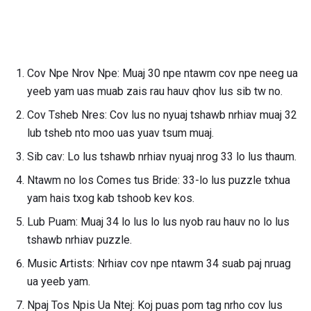
Cov Npe Nrov Npe: Muaj 30 npe ntawm cov npe neeg ua
yeeb yam uas muab zais rau hauv qhov lus sib tw no.
Cov Tsheb Nres: Cov lus no nyuaj tshawb nrhiav muaj 32
lub tsheb nto moo uas yuav tsum muaj.
Sib cav: Lo lus tshawb nrhiav nyuaj nrog 33 lo lus thaum.
Ntawm no los Comes tus Bride: 33-lo lus puzzle txhua
yam hais txog kab tshoob kev kos.
Lub Puam: Muaj 34 lo lus lo lus nyob rau hauv no lo lus
tshawb nrhiav puzzle.
Music Artists: Nrhiav cov npe ntawm 34 suab paj nruag
ua yeeb yam.
Npaj Tos Npis Ua Ntej: Koj puas pom tag nrho cov lus