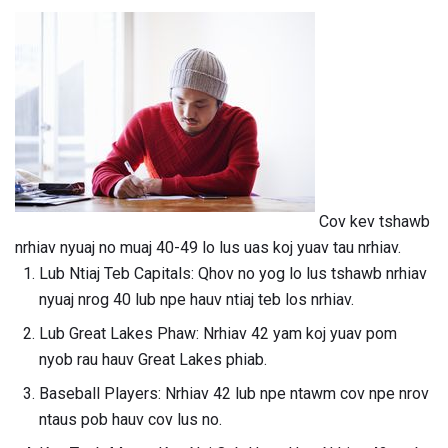
Cov kev tshawb
nrhiav nyuaj no muaj 40-49 lo lus uas koj yuav tau nrhiav.
Lub Ntiaj Teb Capitals: Qhov no yog lo lus tshawb nrhiav
nyuaj nrog 40 lub npe hauv ntiaj teb los nrhiav.
Lub Great Lakes Phaw: Nrhiav 42 yam koj yuav pom
nyob rau hauv Great Lakes phiab.
Baseball Players: Nrhiav 42 lub npe ntawm cov npe nrov
ntaus pob hauv cov lus no.