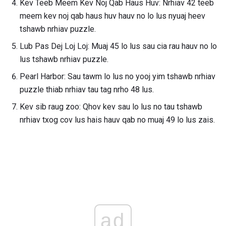
Kev Teeb Meem Kev Noj Qab Haus Huv: Nrhiav 42 teeb
meem kev noj qab haus huv hauv no lo lus nyuaj heev
tshawb nrhiav puzzle.
Lub Pas Dej Loj Loj: Muaj 45 lo lus sau cia rau hauv no lo
lus tshawb nrhiav puzzle.
Pearl Harbor: Sau tawm lo lus no yooj yim tshawb nrhiav
puzzle thiab nrhiav tau tag nrho 48 lus.
Kev sib raug zoo: Qhov kev sau lo lus no tau tshawb
nrhiav txog cov lus hais hauv qab no muaj 49 lo lus zais.
ad