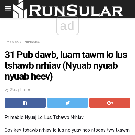
ad
Freebies
Printables
31 Pub dawb, luam tawm lo lus
tshawb nrhiav (Nyuab nyuab
nyuab heev)
by Stacy Fisher
Printable Nyuaj Lo Lus Tshawb Nrhiav
Cov kev tshawb nrhiav lo lus no yuav nco ntsoov twv txawm