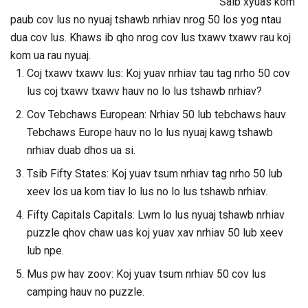
Saib xyuas kom
paub cov lus no nyuaj tshawb nrhiav nrog 50 los yog ntau
dua cov lus. Khaws ib qho nrog cov lus txawv txawv rau koj
kom ua rau nyuaj.
Coj txawv txawv lus: Koj yuav nrhiav tau tag nrho 50 cov
lus coj txawv txawv hauv no lo lus tshawb nrhiav?
Cov Tebchaws European: Nrhiav 50 lub tebchaws hauv
Tebchaws Europe hauv no lo lus nyuaj kawg tshawb
nrhiav duab dhos ua si.
Tsib Fifty States: Koj yuav tsum nrhiav tag nrho 50 lub
xeev los ua kom tiav lo lus no lo lus tshawb nrhiav.
Fifty Capitals Capitals: Lwm lo lus nyuaj tshawb nrhiav
puzzle qhov chaw uas koj yuav xav nrhiav 50 lub xeev
lub npe.
Mus pw hav zoov: Koj yuav tsum nrhiav 50 cov lus
camping hauv no puzzle.