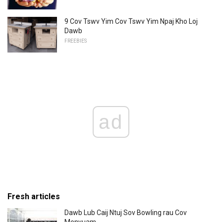
9 Cov Tswv Yim Cov Tswv Yim Npaj Kho Loj
Dawb
FREEBIES
ad
Fresh articles
Dawb Lub Caij Ntuj Sov Bowling rau Cov