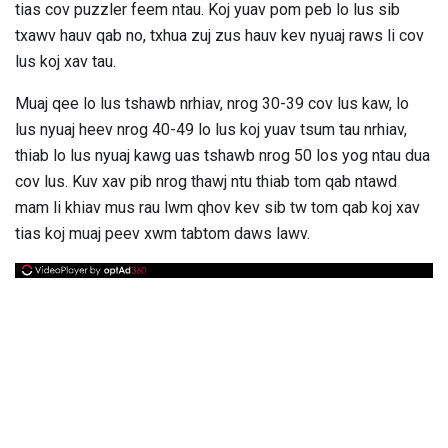
tias cov puzzler feem ntau. Koj yuav pom peb lo lus sib
txawv hauv qab no, txhua zuj zus hauv kev nyuaj raws li cov
lus koj xav tau.
Muaj qee lo lus tshawb nrhiav, nrog 30-39 cov lus kaw, lo
lus nyuaj heev nrog 40-49 lo lus koj yuav tsum tau nrhiav,
thiab lo lus nyuaj kawg uas tshawb nrog 50 los yog ntau dua
cov lus. Kuv xav pib nrog thawj ntu thiab tom qab ntawd
mam li khiav mus rau lwm qhov kev sib tw tom qab koj xav
tias koj muaj peev xwm tabtom daws lawv.