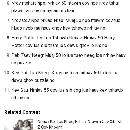
Nrov ntxhais npe: Nrhiav 50 ntawm cov npe nrov tshaj
plaws rau cov menyuam ntxhais.
Nrov Cov Npe Nruab Nrab: Muaj 50 npe ntawm cov tub
hluas nyob rau hauv qhov kev tshawb nrhiav no.
Harry Potter Lo Lus Tshawb Nrhiav: Nrhiav 50 Harry
Potter cov lus sib tham los daws qhov lo lus no.
Peb Tsev Neeg: Muaj 50 lo lus tsev neeg los nrhiav hauv
no puzzle.
Kev Pab Tus Kheej: Koj yuav tsum nrhiav 50 lo lus los
daws qhov puzzle no.
Kev Sau: Nrhiav 55 cov lus sib cog lus hauv kev tshawb
nrhiav no.
Related Content
Nrhiav Koj Tus Kheej Nrhiav Ntawm Cov Xibfwb
Z Cov Khoom