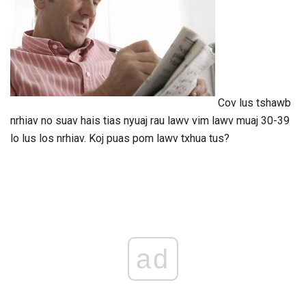
Cov lus tshawb
nrhiav no suav hais tias nyuaj rau lawv vim lawv muaj 30-39
lo lus los nrhiav. Koj puas pom lawv txhua tus?
ad