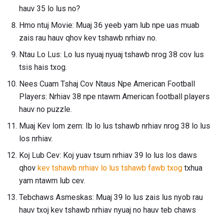
hauv 35 lo lus no?
Hmo ntuj Movie: Muaj 36 yeeb yam lub npe uas muab
zais rau hauv qhov kev tshawb nrhiav no.
Ntau Lo Lus: Lo lus nyuaj nyuaj tshawb nrog 38 cov lus
tsis hais txog.
Nees Cuam Tshaj Cov Ntaus Npe American Football
Players: Nrhiav 38 npe ntawm American football players
hauv no puzzle.
Muaj Kev lom zem: Ib lo lus tshawb nrhiav nrog 38 lo lus
los nrhiav.
Koj Lub Cev: Koj yuav tsum nrhiav 39 lo lus los daws
qhov
kev tshawb nrhiav lo lus tshawb fawb txog
txhua
yam ntawm lub cev.
Tebchaws Asmeskas: Muaj 39 lo lus zais lus nyob rau
hauv txoj kev tshawb nrhiav nyuaj no hauv teb chaws