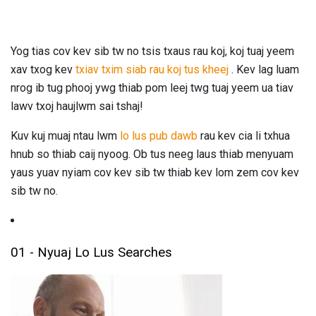
Yog tias cov kev sib tw no tsis txaus rau koj, koj tuaj yeem
xav txog kev
txiav txim siab rau koj tus kheej
. Kev lag luam
nrog ib tug phooj ywg thiab pom leej twg tuaj yeem ua tiav
lawv txoj haujlwm sai tshaj!
Kuv kuj muaj ntau lwm
lo lus pub dawb
rau kev cia li txhua
hnub so thiab caij nyoog. Ob tus neeg laus thiab menyuam
yaus yuav nyiam cov kev sib tw thiab kev lom zem cov kev
sib tw no.
01 - Nyuaj Lo Lus Searches