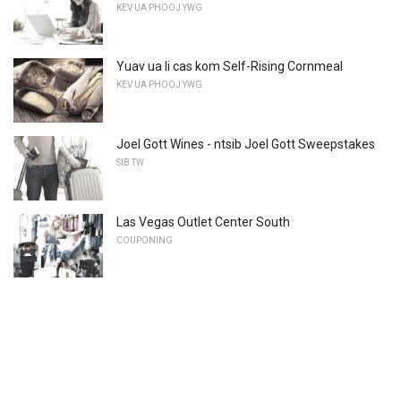
KEV UA PHOOJ YWG
Yuav ua li cas kom Self-Rising Cornmeal
KEV UA PHOOJ YWG
Joel Gott Wines - ntsib Joel Gott Sweepstakes
SIB TW
Las Vegas Outlet Center South
COUPONING