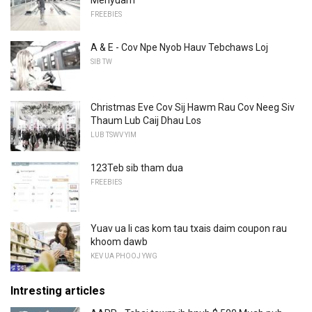
Menyuam
FREEBIES
A & E - Cov Npe Nyob Hauv Tebchaws Loj
SIB TW
Christmas Eve Cov Sij Hawm Rau Cov Neeg Siv
Thaum Lub Caij Dhau Los
LUB TSWV YIM
123Teb sib tham dua
FREEBIES
Yuav ua li cas kom tau txais daim coupon rau
khoom dawb
KEV UA PHOOJ YWG
Intresting articles