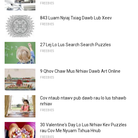
FREEBIES
843 Luam Nyiaj Txiag Dawb Lub Xeev
FREEBIES
27 Lej Lo Lus Search Search Puzzles
FREEBIES
9 Qhov Chaw Mus Nrhiav Dawb Art Online
FREEBIES
Cov ntaub ntawv pub dawb rau lo lus tshawb
nrhiav
FREEBIES
30 Valentine's Day Lo Lus Nrhiav Kev Puzzles
rau Cov Me Nyuam Txhua Hnub
FREEBIES