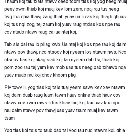
Thaum koj tau txais ntawv ceeb toom tias koj yog neeg muaj
peev xwm thiab koj muaj kev lom zem, npaj rau tus neeg
twg los qhia thawj zaug thiab yuav ua li cas koj thiaj li qhuas
koj tus nqi zog, tej zaum koj yuav raug ntxias kos npe rau
cov ntaub ntawv raug cai ua ntej koj.
Tab sis dai rau ib pliag xwb. Ua ntej koj kos npe rau koj daim
ntawv pov thawj, nco ntsoov koj nyeem los ntawm nws. Nco
ntsoov tias koj nkag siab koj tau nyeem dab tsi, thiab koj
pom zoo rau tej yam kev mob uas tus neeg pab txhawb nqa
yuav muab rau koj qhov khoom plig.
Piv txwv li, yog tias koj tsis tuaj yeem sawv kev xav ntawm
koj daim duab raug luam tawm hauv online thiab hauv cov
ntawv xov xwm raws li tus khiav tau, koj tsis xav kos npe
rau daim ntawv pov thawj uas yuav tsum muaj kev tawm
tsam.
Yog tias koj tsis to taub dab tsi yog tau nug ntawm koj, qhia