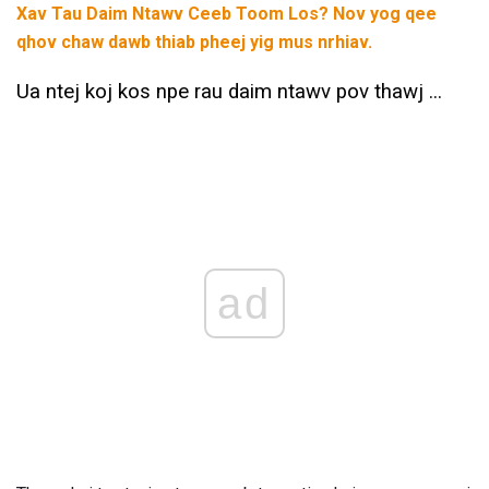
Xav Tau Daim Ntawv Ceeb Toom Los?
Nov yog qee
qhov chaw dawb thiab pheej yig mus nrhiav.
Ua ntej koj kos npe rau daim ntawv pov thawj ...
ad