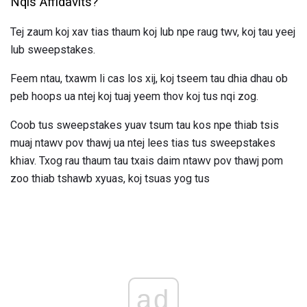
Nqis Affidavits?
Tej zaum koj xav tias thaum koj lub npe raug twv, koj tau yeej
lub sweepstakes.
Feem ntau, txawm li cas los xij, koj tseem tau dhia dhau ob
peb hoops ua ntej koj tuaj yeem thov koj tus nqi zog.
Coob tus sweepstakes yuav tsum tau kos npe thiab tsis
muaj ntawv pov thawj ua ntej lees tias tus sweepstakes
khiav. Txog rau thaum tau txais daim ntawv pov thawj pom
zoo thiab tshawb xyuas, koj tsuas yog tus
ad