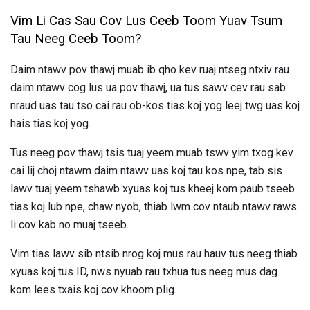
Vim Li Cas Sau Cov Lus Ceeb Toom Yuav Tsum
Tau Neeg Ceeb Toom?
Daim ntawv pov thawj muab ib qho kev ruaj ntseg ntxiv rau
daim ntawv cog lus ua pov thawj, ua tus sawv cev rau sab
nraud uas tau tso cai rau ob-kos tias koj yog leej twg uas koj
hais tias koj yog.
Tus neeg pov thawj tsis tuaj yeem muab tswv yim txog kev
cai lij choj ntawm daim ntawv uas koj tau kos npe, tab sis
lawv tuaj yeem tshawb xyuas koj tus kheej kom paub tseeb
tias koj lub npe, chaw nyob, thiab lwm cov ntaub ntawv raws
li cov kab no muaj tseeb.
Vim tias lawv sib ntsib nrog koj mus rau hauv tus neeg thiab
xyuas koj tus ID, nws nyuab rau txhua tus neeg mus dag
kom lees txais koj cov khoom plig.