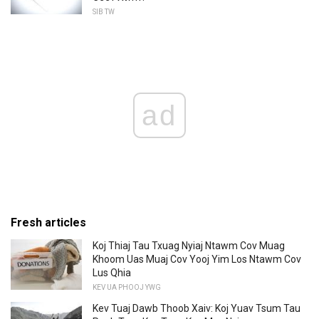
SIB TW
ad
Fresh articles
Koj Thiaj Tau Txuag Nyiaj Ntawm Cov Muag
Khoom Uas Muaj Cov Yooj Yim Los Ntawm Cov
Lus Qhia
KEV UA PHOOJ YWG
Kev Tuaj Dawb Thoob Xaiv: Koj Yuav Tsum Tau