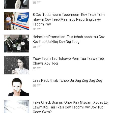
SIB TW
8 Cov Teebmeem Teebmeem Kev Txiav Txim
ntawm Cov Teeb Meem by Reporting Lawv
Tsoom Fwv
SIB TW
Heineken Promotion: Tsis txhob poob rau Cov
Kev Pab Ua Ntej-Cov Nqi Tseg
SIB TW
Yuav Tsum Tau Tshawb Pom Tua Txawv Teb
Chaws Xov Tooj
SIB TW
Lees Paub thiab Txhob Ua Dag Zog Dag Zog
SIB TW
Fake Check Scams: Qhov Kev Ntsuam Xyuas Loj
Lawm Koj Tau Txais Cov Tsoom Fwv Cov Tub
Ceev Xwm?