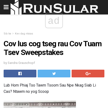
ad
Sib tw
Kev dag ntxias
Cov lus cog tseg rau Cov Tuam
Tsev Sweepstakes
by Sandra Grauschopf
Lub Hom Phiaj Tso Tawm Tsoom Sau Npe Nkag Siab Li
Cas? Ntawm no yog Scoop