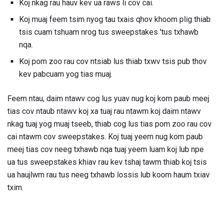
Koj nkag rau hauv kev ua raws li cov cai.
Koj muaj feem tsim nyog tau txais qhov khoom plig thiab
tsis cuam tshuam nrog tus sweepstakes 'tus txhawb
nqa.
Koj pom zoo rau cov ntsiab lus thiab txwv tsis pub thov
kev pabcuam yog tias muaj.
Feem ntau, daim ntawv cog lus yuav nug koj kom paub meej
tias cov ntaub ntawv koj xa tuaj rau ntawm koj daim ntawv
nkag tuaj yog muaj tseeb, thiab cog lus tias pom zoo rau cov
cai ntawm cov sweepstakes. Koj tuaj yeem nug kom paub
meej tias cov neeg txhawb nqa tuaj yeem luam koj lub npe
ua tus sweepstakes khiav rau kev tshaj tawm thiab koj tsis
ua haujlwm rau tus neeg txhawb lossis lub koom haum txiav
txim.