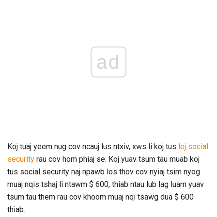
ad
Koj tuaj yeem nug cov ncauj lus ntxiv, xws li koj tus
lej social
security
rau cov hom phiaj se. Koj yuav tsum tau muab koj
tus social security naj npawb los thov cov nyiaj tsim nyog
muaj nqis tshaj li ntawm $ 600, thiab ntau lub lag luam yuav
tsum tau them rau cov khoom muaj nqi tsawg dua $ 600
thiab.