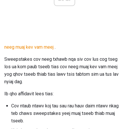
neeg muaj kev vam meej
.
Sweepstakes cov neeg txhawb nqa siv cov lus cog tseg
los ua kom paub tseeb tias cov neeg muaj kev vam meej
yog qhov tseeb thiab tias lawv tsis tabtom sim ua tus lav
nyiaj dag.
Ib qho affidavit lees tias:
Cov ntaub ntawv koj tau sau rau hauv daim ntawv nkag
teb chaws sweepstakes yeej muaj tseeb thiab muaj
tseeb.