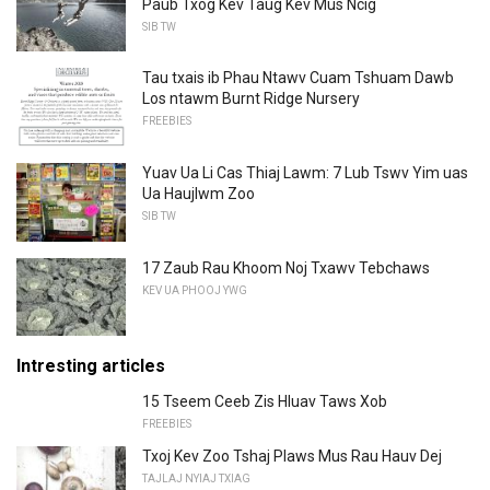
Paub Txog Kev Taug Kev Mus Ncig
SIB TW
Tau txais ib Phau Ntawv Cuam Tshuam Dawb
Los ntawm Burnt Ridge Nursery
FREEBIES
Yuav Ua Li Cas Thiaj Lawm: 7 Lub Tswv Yim uas
Ua Haujlwm Zoo
SIB TW
17 Zaub Rau Khoom Noj Txawv Tebchaws
KEV UA PHOOJ YWG
Intresting articles
15 Tseem Ceeb Zis Hluav Taws Xob
FREEBIES
Txoj Kev Zoo Tshaj Plaws Mus Rau Hauv Dej
TAJLAJ NYIAJ TXIAG