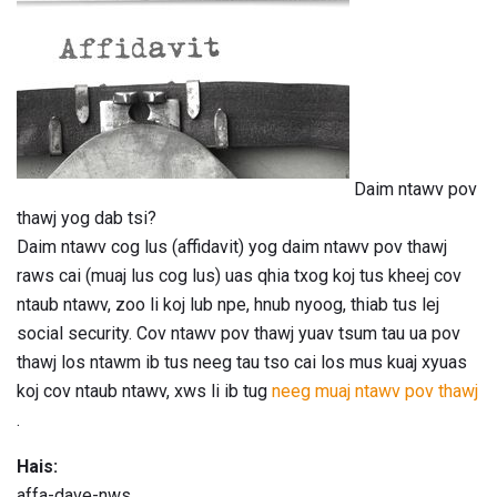
Daim ntawv pov
thawj yog dab tsi?
Daim ntawv cog lus (affidavit) yog daim ntawv pov thawj
raws cai (muaj lus cog lus) uas qhia txog koj tus kheej cov
ntaub ntawv, zoo li koj lub npe, hnub nyoog, thiab tus lej
social security. Cov ntawv pov thawj yuav tsum tau ua pov
thawj los ntawm ib tus neeg tau tso cai los mus kuaj xyuas
koj cov ntaub ntawv, xws li ib tug
neeg muaj ntawv pov thawj
.
Hais:
affa-dave-nws