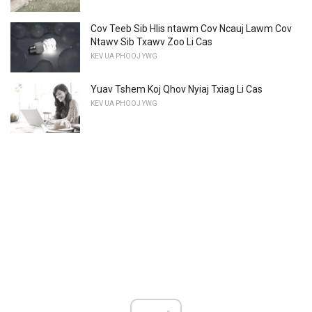
Cov Teeb Sib Hlis ntawm Cov Ncauj Lawm Cov
Ntawv Sib Txawv Zoo Li Cas
KEV UA PHOOJ YWG
Yuav Tshem Koj Qhov Nyiaj Txiag Li Cas
KEV UA PHOOJ YWG