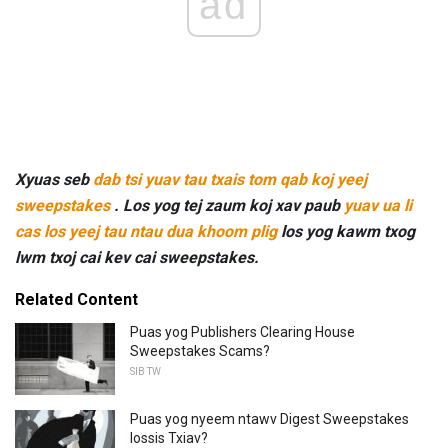
ad
Xyuas seb
dab tsi yuav tau txais tom qab koj yeej
sweepstakes
.
Los yog tej zaum koj xav paub
yuav ua li
cas los yeej tau ntau dua khoom plig
los yog kawm txog
lwm txoj cai kev cai sweepstakes.
Related Content
Puas yog Publishers Clearing House
Sweepstakes Scams?
SIB TW
Puas yog nyeem ntawv Digest Sweepstakes
lossis Txiav?