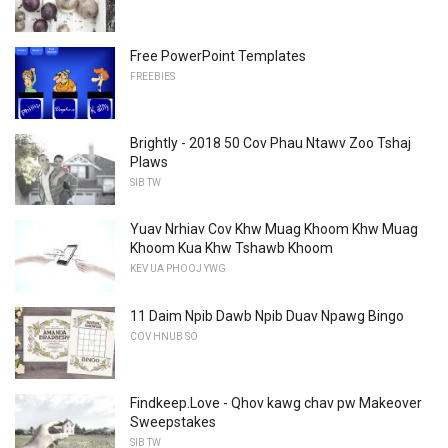
Free PowerPoint Templates
FREEBIES
Brightly - 2018 50 Cov Phau Ntawv Zoo Tshaj
Plaws
SIB TW
Yuav Nrhiav Cov Khw Muag Khoom Khw Muag
Khoom Kua Khw Tshawb Khoom
KEV UA PHOOJ YWG
11 Daim Npib Dawb Npib Duav Npawg Bingo
COV HNUB SO
Findkeep.Love - Qhov kawg chav pw Makeover
Sweepstakes
SIB TW