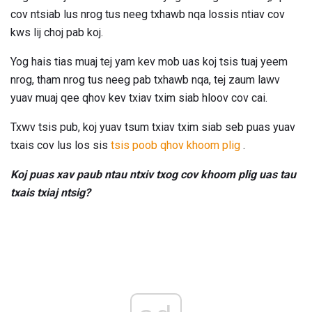
cov ntsiab lus nrog tus neeg txhawb nqa lossis ntiav cov
kws lij choj pab koj.
Yog hais tias muaj tej yam kev mob uas koj tsis tuaj yeem
nrog, tham nrog tus neeg pab txhawb nqa, tej zaum lawv
yuav muaj qee qhov kev txiav txim siab hloov cov cai.
Txwv tsis pub, koj yuav tsum txiav txim siab seb puas yuav
txais cov lus los sis
tsis poob qhov khoom plig
.
Koj puas xav paub ntau ntxiv txog cov khoom plig uas tau
txais txiaj ntsig?