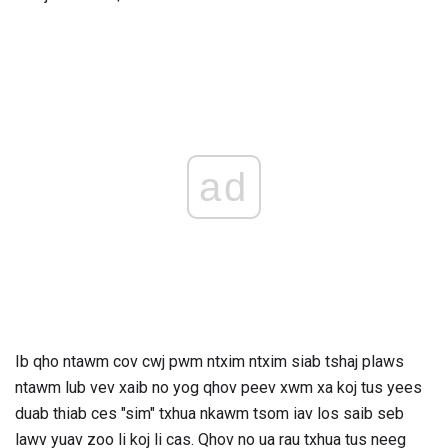
ad
Ib qho ntawm cov cwj pwm ntxim ntxim siab tshaj plaws
ntawm lub vev xaib no yog qhov peev xwm xa koj tus yees
duab thiab ces "sim" txhua nkawm tsom iav los saib seb
lawv yuav zoo li koj li cas. Qhov no ua rau txhua tus neeg