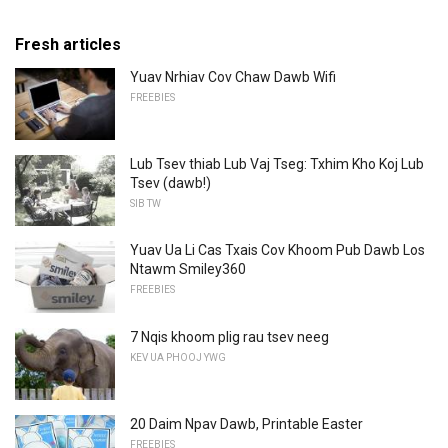
Fresh articles
Yuav Nrhiav Cov Chaw Dawb Wifi
FREEBIES
Lub Tsev thiab Lub Vaj Tseg: Txhim Kho Koj Lub
Tsev (dawb!)
SIB TW
Yuav Ua Li Cas Txais Cov Khoom Pub Dawb Los
Ntawm Smiley360
FREEBIES
7 Nqis khoom plig rau tsev neeg
KEV UA PHOOJ YWG
20 Daim Npav Dawb, Printable Easter
FREEBIES