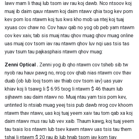
lawv mam li thauj lub tsom iav rau koj dawb. Nco ntsoov koj
muaj ib daim qauv ntawm koj daim ntawv qhia txog kev pom
kev pom los ntawm koj tus kws kho mob ua ntej koj tuaj
xyuas cov chaw no. Cov hauv qab no yog ob peb yam ntawm
cov kev xaiv, tab sis muaj ntau qhov muag qhov muag online
uas muaj cov tsom iav rau ntawm qhov luv nqi uas tsis tas
yuav tsum tau pajkasphais ntawm qhov muag:
Zenni Optical
.
Zenni yog ib qho ntawm cov tsheb sib tw
nyob rau hauv pawg no, nrog cov qhab nias ntawm cov thav
duab (ob lub looj tsom iav thiab cov tsom iav) uas yuav
khiav koj li tsawg li $ 6.95 txog li ntawm $ 46 thaum lub
sijhawm sau daim ntawv no. Muaj ntau yam tsis pom kev,
untinted lo ntsiab muag yeej tsis pub dawb nrog cov khoom
ntawm thav ntawv, uas koj tuaj yeem xaiv tau tom qab xa koj
daim ntawv mus rau lub vev xaib. Thaum kawg, koj tuaj yeem
tau txais los ntawm lub tsev kawm ntawv uas tsis tau them
tshaj li ntawm $ 20 rau ib lub hnab tsom iav kom tiav.