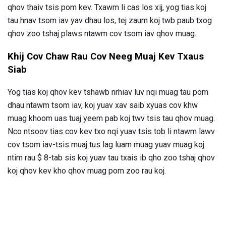
qhov thaiv tsis pom kev. Txawm li cas los xij, yog tias koj
tau hnav tsom iav yav dhau los, tej zaum koj twb paub txog
qhov zoo tshaj plaws ntawm cov tsom iav qhov muag.
Khij Cov Chaw Rau Cov Neeg Muaj Kev Txaus
Siab
Yog tias koj qhov kev tshawb nrhiav luv nqi muag tau pom
dhau ntawm tsom iav, koj yuav xav saib xyuas cov khw
muag khoom uas tuaj yeem pab koj twv tsis tau qhov muag.
Nco ntsoov tias cov kev txo nqi yuav tsis tob li ntawm lawv
cov tsom iav-tsis muaj tus lag luam muag yuav muag koj
ntim rau $ 8-tab sis koj yuav tau txais ib qho zoo tshaj qhov
koj qhov kev kho qhov muag pom zoo rau koj.