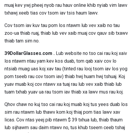
muaj kev ywj pheej nyob rau hauv online khib nyiab vim lawv
txhawj xeeb tias cov tsom iav tsis haum lawv.
Cov tsom iav kuv tau pom los ntawm lub vev xaib no tau
zoo-ua thiab ruaj, thiab lub vev xaib muaj cov qauv sib txawv
thiab tam sim no.
39DollarGlasses.com
.
Lub website no tso cai rau koj xaiv
los ntawm ntau yam kev kos duab, tom qab xaiv cov lo
ntsiab muag uas koj xav tau (tinted rau looj tsom iav los yog
pom tseeb rau cov tsom iav) thiab hwj huam hwj tshuaj. Koj
yuav muab koj cov ntawv xa tuaj rau lub vev xaib thiab lub
tuam txhab yuav ua rau tsom iav thiab xa lawv mus rau koj.
Qhov chaw no kuj tso cai rau koj muab koj tus yees duab los
sim rau ntawm lub thawv kom koj thiaj pom tias lawv xav
licas. Cov ntas yeej pib ntawm $ 39 txhua lub, thiab thaum
lub sijhawm sau daim ntawv no, tus khub tseem ceeb tshaj