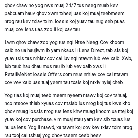
qhov chaw no yog nws muaj 24/7 tus neeg muab kev
pabcuam hauv qhov xwm txheej uas koj muaj teebmeem
nrog rau kev txiav txim, lossis koj yuav tau nug seb puas
muaj cov lens uas zoo li koj xav tau.
Lwm qhov chaw zoo yog tus nqi Ntse Neeg. Cov khoom
xaib no ua haujlwm ib yam nkaus li Lens Direct, tab sis koj
yuav tsis tas nrhiav cov cai luv nqi ntawm lub vev xaib. Xwb,
lub taub hau dhau mus rau ib lub vev xaib xws li
RetailMeNet lossis Offers.com mus nrhiav cov cai ntawm
cov vev xaib uas tuaj yeem tau txais koj ntxiv nyiaj cheb.
Yog tias koj muaj teeb meem nyeem ntawv koj cov tshuaj,
nco ntsoov thiab xyuas cov ntsiab lus nrog koj tus kws kho
qhov muag lossis nrog tus lens khw muag khoom ua ntej koj
yuav koj cov purchase, vim muaj ntau yam kev sib txuas lus
hu ua lens. Yog li ntawd, xa tawm koj cov kev txiav txim nrog
rau txoj cai tshuaj yog qhov tseem ceeb heev.