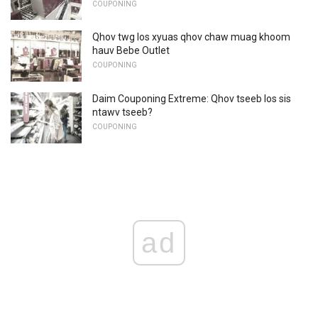
COUPONING
Qhov twg los xyuas qhov chaw muag khoom
hauv Bebe Outlet
COUPONING
Daim Couponing Extreme: Qhov tseeb los sis
ntawv tseeb?
COUPONING
ad