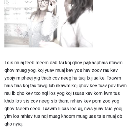
Tsis muaj teeb meem dab tsi koj qhov pajkasphais ntawm
qhov muag yog, koj yuav muaj kev yos hav zoov rau kev
yoojyim pheej yig thiab cov neeg hu tuaj txij ua ke. Txawm
hais tias koj tau tawg lub nkawm koj qhov kev tuav pov hwm
rau ib qho kev txo nqi los yog koj tsuas xav kom lwm tus
khub los sis cov neeg sib tham, nrhiav kev pom zoo yog
qhov tseem ceeb. Txawm li cas los xij, nws yuav tsis yooj
yim los nrhiav tus nqi muag khoom muag uas tsis muaj ob
qho nyiaj.