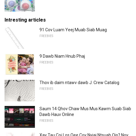
Intresting articles
91 Cov Luam Yeej Muab Siab Muag
FREEBIES
9 Dawb Niam Hnub Phaj
FREEBIES
Thov ib daim ntawv dawb J. Crew Catalog
FREEBIES
Saum 14 Qhov Chaw Mus Mus Kawm Suab Siab
Dawb Hauv Online
FREEBIES
Xav Tau Coj Los Qee Cov Nyiaj Ntsuab Qis? Nov