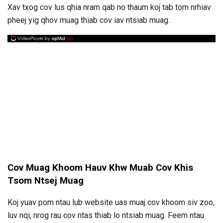
Xav txog cov lus qhia nram qab no thaum koj tab tom nrhiav
pheej yig qhov muag thiab cov iav ntsiab muag.
Cov Muag Khoom Hauv Khw Muab Cov Khis
Tsom Ntsej Muag
Koj yuav pom ntau lub website uas muaj cov khoom siv zoo,
luv nqi, nrog rau cov ntas thiab lo ntsiab muag. Feem ntau