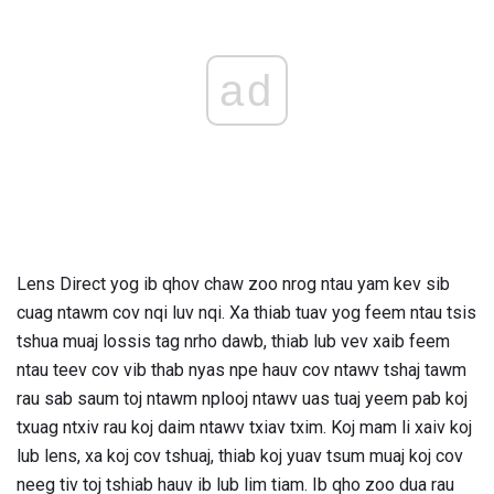
ad
Lens Direct yog ib qhov chaw zoo nrog ntau yam kev sib
cuag ntawm cov nqi luv nqi. Xa thiab tuav yog feem ntau tsis
tshua muaj lossis tag nrho dawb, thiab lub vev xaib feem
ntau teev cov vib thab nyas npe hauv cov ntawv tshaj tawm
rau sab saum toj ntawm nplooj ntawv uas tuaj yeem pab koj
txuag ntxiv rau koj daim ntawv txiav txim. Koj mam li xaiv koj
lub lens, xa koj cov tshuaj, thiab koj yuav tsum muaj koj cov
neeg tiv toj tshiab hauv ib lub lim tiam. Ib qho zoo dua rau