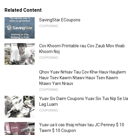
Related Content
SavingStar ECoupons
COUPONING
Cov Khoom Printable rau Cov Zaub Mov thiab
Khoom Noj
COUPONING
Qhov Yuav Nrhiav Tau Cov Khw Hauv Haujlwm
Hauv Tsev Kawm Ntawv Hauv Tsev Kawm
Ntawv Yam Nrauv
COUPONING
Yuav Siv Daim Coupons Yuav Siv Tus Nqi Se Ua
Lag Luam
COUPONING
Yuav ua li cas thiaj nrhiav tau JC Penney $ 10
Tawm $ 10 Coupon