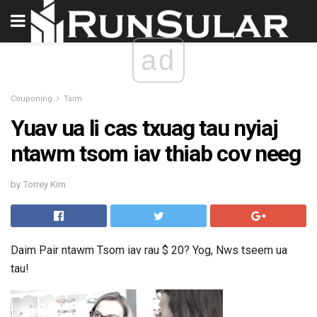
ad
Couponing
Tsim
Yuav ua li cas txuag tau nyiaj
ntawm tsom iav thiab cov neeg
by Torrey Kim
Daim Pair ntawm Tsom iav rau $ 20? Yog, Nws tseem ua
tau!