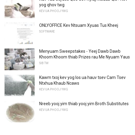
yog qhov twg
KEV UA PHOOJ YWG
ONLYOFFICE Kev Ntsuam Xyuas Tus Kheej
SOFTWARE
Menyuam Sweepstakes - Yeej Dawb Dawb
Khoom Khoom thiab Prizes rau Me Nyuam Yaus
SIB TW
Kawm txoj kev yog los ua hauv tsev Cam Tsev
Ntxhua Khaub Ncaws
KEV UA PHOOJ YWG
Nreeb yooj yim thiab yooj yim Broth Substitutes
KEV UA PHOOJ YWG