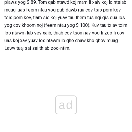
plaws yog $ 89. Tom qab ntawd koj mam li xaiv koj lo ntsiab
muag, uas feem ntau yog pub dawb rau cov tsis pom kev
tsis pom kev, tiam sis koj yuav tau them tus nqi qis dua los
yog cov khoom noj (feem ntau yog $ 100). Kuv tau txiav txim
los ntawm lub vev xaib, thiab cov tsom iav yog li zoo li cov
uas koj xav yuav los ntawm ib qho chaw kho qhov muag.
Lawv tuaj sai sai thiab zoo-ntim.
ad