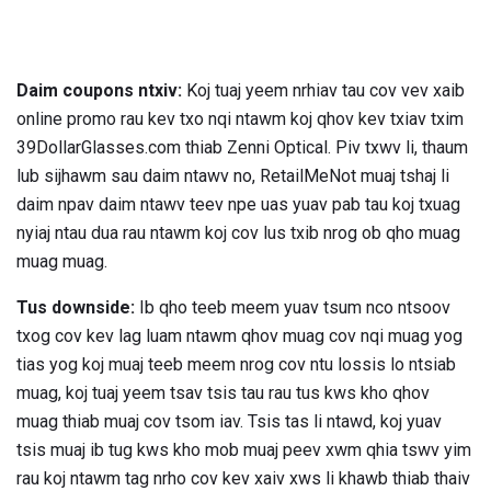
Daim coupons ntxiv:
Koj tuaj yeem nrhiav tau cov vev xaib
online promo rau kev txo nqi ntawm koj qhov kev txiav txim
39DollarGlasses.com thiab Zenni Optical. Piv txwv li, thaum
lub sijhawm sau daim ntawv no, RetailMeNot muaj tshaj li
daim npav daim ntawv teev npe uas yuav pab tau koj txuag
nyiaj ntau dua rau ntawm koj cov lus txib nrog ob qho muag
muag muag.
Tus downside:
Ib qho teeb meem yuav tsum nco ntsoov
txog cov kev lag luam ntawm qhov muag cov nqi muag yog
tias yog koj muaj teeb meem nrog cov ntu lossis lo ntsiab
muag, koj tuaj yeem tsav tsis tau rau tus kws kho qhov
muag thiab muaj cov tsom iav. Tsis tas li ntawd, koj yuav
tsis muaj ib tug kws kho mob muaj peev xwm qhia tswv yim
rau koj ntawm tag nrho cov kev xaiv xws li khawb thiab thaiv