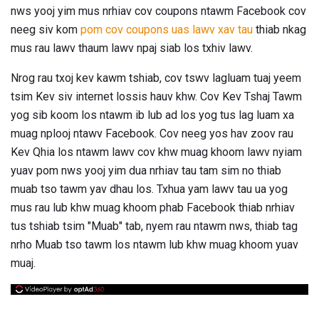
nws yooj yim mus nrhiav cov coupons ntawm Facebook cov
neeg siv kom
pom cov coupons uas lawv xav tau
thiab nkag
mus rau lawv thaum lawv npaj siab los txhiv lawv.
Nrog rau txoj kev kawm tshiab, cov tswv lagluam tuaj yeem
tsim Kev siv internet lossis hauv khw. Cov Kev Tshaj Tawm
yog sib koom los ntawm ib lub ad los yog tus lag luam xa
muag nplooj ntawv Facebook. Cov neeg yos hav zoov rau
Kev Qhia los ntawm lawv cov khw muag khoom lawv nyiam
yuav pom nws yooj yim dua nrhiav tau tam sim no thiab
muab tso tawm yav dhau los. Txhua yam lawv tau ua yog
mus rau lub khw muag khoom phab Facebook thiab nrhiav
tus tshiab tsim "Muab" tab, nyem rau ntawm nws, thiab tag
nrho Muab tso tawm los ntawm lub khw muag khoom yuav
muaj.