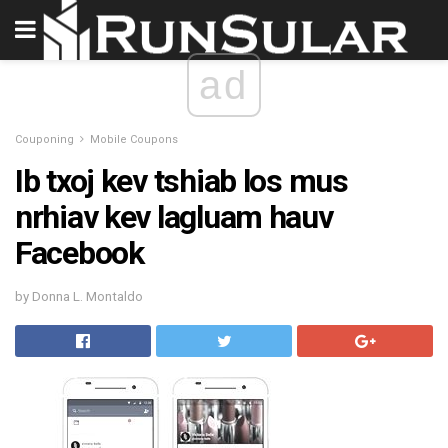
ad
Couponing
Mobile Coupons
Ib txoj kev tshiab los mus
nrhiav kev lagluam hauv
Facebook
by Donna L. Montaldo