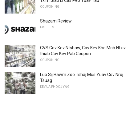
Txim Siab Li Cas Peb Yuav Tau
COUPONING
Shazam Review
FREEBIES
CVS Cov Kev Ntshaw, Cov Kev Kho Mob Ntxiv
thiab Cov Kev Pab Coupon
COUPONING
Lub Sij Hawm Zoo Tshaj Mus Yuav Cov Nroj
Tsuag
KEV UA PHOOJ YWG