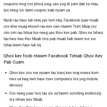
coupons nrog cov phooj ywg, uas yog ib yam dab tsi ntau
tus neeg siv daim coupon siab nyiam ua.
Nyob rau hauv lub neej yav tom ntej, Facebook yuav muab
cov khw muag khoom rau kev xaiv ntawm Tsim Muaj cov
cim cim rau txhua tus neeg uas thov kev pab. Qhov no txhais
tau hais tias Kev Muab tsis pub muab faib tawm los sis
tshaj tawm hauv lub loj.
Qhov kev foob ntawm Facebook Tshiab Qhov Kev
Pab Cuam
Qhov kev zov me nyuam tau txais kev ncaj ncees kom
nws ua hauj lwm hauv tsev computers los yog mobile
devices.
Cov neeg yuav tsis tau siv sij hawm scrolling endlessly
los nrhiav kev Muab.