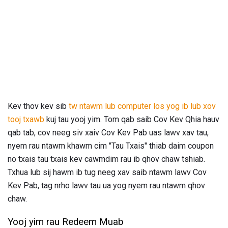
Kev thov kev sib
tw ntawm lub computer los yog ib lub xov
tooj txawb
kuj tau yooj yim. Tom qab saib Cov Kev Qhia hauv
qab tab, cov neeg siv xaiv Cov Kev Pab uas lawv xav tau,
nyem rau ntawm khawm cim "Tau Txais" thiab daim coupon
no txais tau txais kev cawmdim rau ib qhov chaw tshiab.
Txhua lub sij hawm ib tug neeg xav saib ntawm lawv Cov
Kev Pab, tag nrho lawv tau ua yog nyem rau ntawm qhov
chaw.
Yooj yim rau Redeem Muab