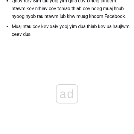
Qhov Kev Sim tau yooj yim qhia cov txheej txheem
ntawm kev nrhiav cov tshiab thiab cov neeg muaj hnub
nyoog nyob rau ntawm lub khw muag khoom Facebook.
Muaj ntau cov kev xaiv yooj yim dua thiab kev ua haujlwm
ceev dua.
ad