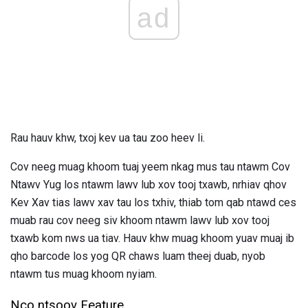
ad
Rau hauv khw, txoj kev ua tau zoo heev li.
Cov neeg muag khoom tuaj yeem nkag mus tau ntawm Cov
Ntawv Yug los ntawm lawv lub xov tooj txawb, nrhiav qhov
Kev Xav tias lawv xav tau los txhiv, thiab tom qab ntawd ces
muab rau cov neeg siv khoom ntawm lawv lub xov tooj
txawb kom nws ua tiav. Hauv khw muag khoom yuav muaj ib
qho barcode los yog QR chaws luam theej duab, nyob
ntawm tus muag khoom nyiam.
Nco ntsoov Feature