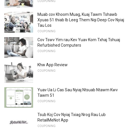
COUPONING
Muab cov Khoom Muag, Kuaj Tawm Tshawb
Xyuas 51 thiab Ib Leeg Them Nqi Deep Cov Nyiaj
Tau Los
COUPONING
Cov Tswv Yim rau Kev Yuav Kom Txhaj Tshuaj
Refurbished Computers
COUPONING
Khw App Review
COUPONING
Yuav Ua Li Cas Sau Nyiaj Ntsuab Ntawm Kwv
Tawm 51
COUPONING
Tsub Koj Cov Nyiaj Txiag Nrog Rau Lub
RetailMeNot App
COUPONING