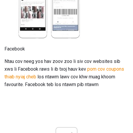
Facebook
Ntau cov neeg yos hav zoov zoo li siv cov websites sib
xws li Facebook raws li ib txoj hauv kev
pom cov coupons
thiab nyiaj cheb
los ntawm lawv cov khw muag khoom
favourite. Facebook teb los ntawm pib ntawm