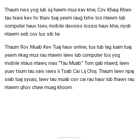
Thaum nws yog lub sij hawm mus kav khw, Cov Khauj Khwv
tau txais kev tiv thaiv tuaj yeem raug txhiv los ntawm lub
computer hauv tsev, mobile devices lossis hauv khw, nyob
ntawm seb cov lus sib tw.
Thaum Rov Muab Kev Tuaj hauv online, tus tub lag luam tuaj
yeem nkag mus rau ntawm lawv lub computer los yog
mobile ntaus ntawv, nias "Tau Muab." Tom qab ntawd, lawv
yuav tsum tau xaiv raws li Tsab Cai Lij Choj. Thaum lawv npaj
siab tuaj xyuas, lawv tau muab cov cai rau hauv lub thawv rau
ntawm qhov chaw muag khoom.