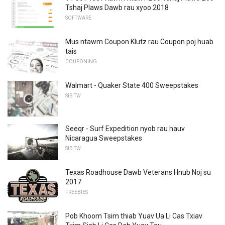
Tshaj Plaws Dawb rau xyoo 2018
SOFTWARE
Mus ntawm Coupon Klutz rau Coupon poj huab
tais
COUPONING
Walmart - Quaker State 400 Sweepstakes
SIB TW
Seeqr - Surf Expedition nyob rau hauv
Nicaragua Sweepstakes
SIB TW
Texas Roadhouse Dawb Veterans Hnub Noj su
2017
FREEBIES
Pob Khoom Tsim thiab Yuav Ua Li Cas Txiav