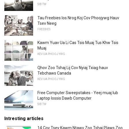
SIB TW
Tau Freebies los Nrog Koj Cov Phoojywg Hauv
Tsev Neeg
FREEBIES
Kawm Yuav Ua Li Cas Tsis Muaj Tus Khw Tsis
Muaj
KEV UA PHOOJ YWG
Qhov Zoo Tshaj Lij Cov Nyiaj Txiag hauv
Tebchaws Canada
KEV UA PHOOJ YWG
Free Computer Sweepstakes - Yeej muaj lub
Laptop lossis Dawb Computer
SIB TW
Intresting articles
14 Cov Tsev Kawm Ntawv Zoo Tshaj Plaws Zoo