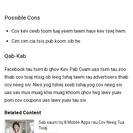
Possible Cons
Cov kev ceeb toom tuaj yeem tawm hauv kev tswj hwm.
Cim cim cia tsis pub koom sib tw.
Qab-Kab
Facebook tau tsim ib qhov Kev Pab Cuam uas tsim tau zoo
thiab cov txiaj ntsig ob leeg tshaj tawm rau advertisers thiab
cov neeg siv. Nws yog tshwj xeeb tshaj yog cov neeg siv
uas xav mus muag khw muag khoom qhov twg lawv yuav
pom cov coupons uas lawv yuav tau siv.
Related Content
Sab saum toj 8 Mobile Apps rau Cov Neeg Tua
Tsiaj