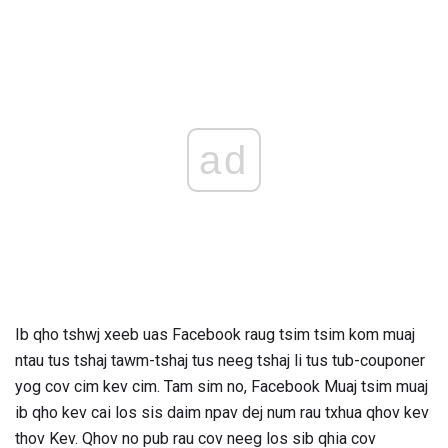
ad
Ib qho tshwj xeeb uas Facebook raug tsim tsim kom muaj
ntau tus tshaj tawm-tshaj tus neeg tshaj li tus tub-couponer
yog cov cim kev cim. Tam sim no, Facebook Muaj tsim muaj
ib qho kev cai los sis daim npav dej num rau txhua qhov kev
thov Kev. Qhov no pub rau cov neeg los sib qhia cov