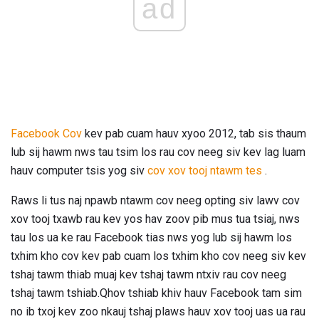
ad
Facebook Cov
kev pab cuam hauv xyoo 2012, tab sis thaum
lub sij hawm nws tau tsim los rau cov neeg siv kev lag luam
hauv computer tsis yog siv
cov xov tooj ntawm tes
.
Raws li tus naj npawb ntawm cov neeg opting siv lawv cov
xov tooj txawb rau kev yos hav zoov pib mus tua tsiaj, nws
tau los ua ke rau Facebook tias nws yog lub sij hawm los
txhim kho cov kev pab cuam los txhim kho cov neeg siv kev
tshaj tawm thiab muaj kev tshaj tawm ntxiv rau cov neeg
tshaj tawm tshiab.Qhov tshiab khiv hauv Facebook tam sim
no ib txoj kev zoo nkauj tshaj plaws hauv xov tooj uas ua rau