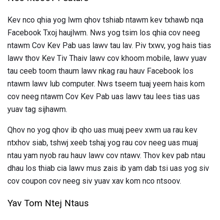
Kev nco qhia yog lwm qhov tshiab ntawm kev txhawb nqa
Facebook Txoj haujlwm. Nws yog tsim los qhia cov neeg
ntawm Cov Kev Pab uas lawv tau lav. Piv txwv, yog hais tias
lawv thov Kev Tiv Thaiv lawv cov khoom mobile, lawv yuav
tau ceeb toom thaum lawv nkag rau hauv Facebook los
ntawm lawv lub computer. Nws tseem tuaj yeem hais kom
cov neeg ntawm Cov Kev Pab uas lawv tau lees tias uas
yuav tag sijhawm.
Qhov no yog qhov ib qho uas muaj peev xwm ua rau kev
ntxhov siab, tshwj xeeb tshaj yog rau cov neeg uas muaj
ntau yam nyob rau hauv lawv cov ntawv. Thov kev pab ntau
dhau los thiab cia lawv mus zais ib yam dab tsi uas yog siv
cov coupon cov neeg siv yuav xav kom nco ntsoov.
Yav Tom Ntej Ntaus