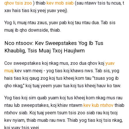
qhov tsis zoo
) thiab
kev mob siab
(sau ntawv tsis tu ncua, t
xav hais tias koj yeej yuav yeej).
Yog li, muaj ntau zaus, yuav pab koj tau ntau dua. Tab sis
muaj ib qho downside, thiab.
Nco ntsoov: Kev Sweepstakes Yog Ib Tus
Khaublig, Tsis Muaj Txoj Haujlwm
Cov sweepstakes koj nkag mus, zoo dua qhov koj
yuav
muaj
kev vam meej - yog tias koj khaws nws. Tab sis, yog
hais tias koj qaug zog koj tus kheej kom tau "tsuas yog ib
qho nkag," koj tuaj yeem yuav tua koj tus kheej hauv ko taw.
Yog tias koj sim quab yuam koj tus kheej kom nkag mus rau
ntau lub sweepstakes, koj khiav ntawm
kev kub ntxhov
thiab
ntxhov siab. Koj tuaj yeem tsum tsis zoo siab rau koj txoj
kev nyiam, thiab muab rau nws. Thiab yog tias koj tsis nkag,
koj yuav tsis yeej.