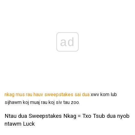
ad
nkag mus rau hauv sweepstakes sai dua
xwv kom lub
sijhawm koj muaj rau koj siv tau zoo.
Ntau dua Sweepstakes Nkag = Txo Tsub dua nyob
ntawm Luck