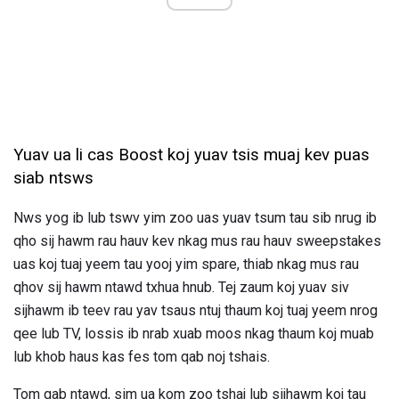
Yuav ua li cas Boost koj yuav tsis muaj kev puas
siab ntsws
Nws yog ib lub tswv yim zoo uas yuav tsum tau sib nrug ib
qho sij hawm rau hauv kev nkag mus rau hauv sweepstakes
uas koj tuaj yeem tau yooj yim spare, thiab nkag mus rau
qhov sij hawm ntawd txhua hnub. Tej zaum koj yuav siv
sijhawm ib teev rau yav tsaus ntuj thaum koj tuaj yeem nrog
qee lub TV, lossis ib nrab xuab moos nkag thaum koj muab
lub khob haus kas fes tom qab noj tshais.
Tom qab ntawd, sim ua kom zoo tshaj lub sijhawm koj tau