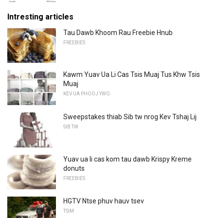
Intresting articles
Tau Dawb Khoom Rau Freebie Hnub
FREEBIES
Kawm Yuav Ua Li Cas Tsis Muaj Tus Khw Tsis
Muaj
KEV UA PHOOJ YWG
Sweepstakes thiab Sib tw nrog Kev Tshaj Lij
SIB TW
Yuav ua li cas kom tau dawb Krispy Kreme
donuts
FREEBIES
HGTV Ntse phuv hauv tsev
TSIM