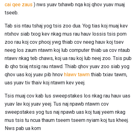
cai qee zaus
) nws yuav txhawb nqa koj qhov yuav muaj
tseeb.
Tab sis ntau tshaj yog tsis zoo dua. Yog tias koj muaj kev
ntxhov siab txog kev nkag mus rau hauv lossis tsis pom
zoo rau koj cov phooj ywg thiab cov neeg hauv koj tsev
neeg los zaum ntawm koj lub computer thiab ua cov ntaub
ntawv nkag teb chaws, koj ua rau koj lub neej zoo. Tsis pub
ib qho txiaj ntsig rau ntawd. Thiab qhov yuav zoo siab yog
qhov uas koj yuav pib hnov
hlawv tawm
thiab txiav tawm,
uas yuav tiv thaiv koj ntawm kev yeej.
Tsis muaj cov kab lus sweepstakes los nkag rau hauv uas
yuav lav koj yuav yeej. Tus naj npawb ntawm cov
sweepstakes yog tus naj npawb uas koj tuaj yeem nkag
mus tsis tu ncua thaum tseem tseem nyiam koj tus kheej.
Nws pab ua kom