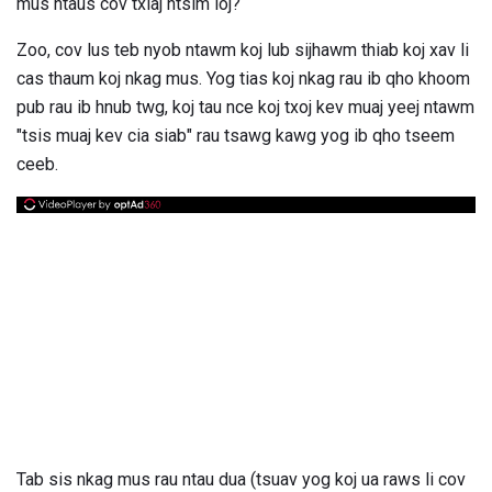
mus ntaus cov txiaj ntsim loj?
Zoo, cov lus teb nyob ntawm koj lub sijhawm thiab koj xav li
cas thaum koj nkag mus. Yog tias koj nkag rau ib qho khoom
pub rau ib hnub twg, koj tau nce koj txoj kev muaj yeej ntawm
"tsis muaj kev cia siab" rau tsawg kawg yog ib qho tseem
ceeb.
Tab sis nkag mus rau ntau dua (tsuav yog koj ua raws li cov