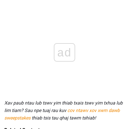
ad
Xav paub ntau lub tswv yim thiab txais tswv yim txhua lub
lim tiam?
Sau npe tuaj rau kuv
cov ntawv xov xwm dawb
sweepstakes
thiab tsis tau qhaj tawm tshiab!