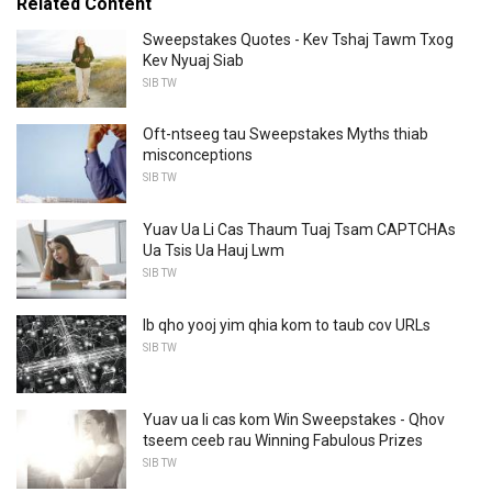
Related Content
Sweepstakes Quotes - Kev Tshaj Tawm Txog
Kev Nyuaj Siab
SIB TW
Oft-ntseeg tau Sweepstakes Myths thiab
misconceptions
SIB TW
Yuav Ua Li Cas Thaum Tuaj Tsam CAPTCHAs
Ua Tsis Ua Hauj Lwm
SIB TW
Ib qho yooj yim qhia kom to taub cov URLs
SIB TW
Yuav ua li cas kom Win Sweepstakes - Qhov
tseem ceeb rau Winning Fabulous Prizes
SIB TW