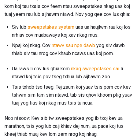
kom koj tau txais cov feem ntau sweepstakes nkag uas koj
tuaj yeem rau lub sijhawm ntawd. Nov yog qee cov lus qhia:
Siv lub
sweepstakes system
uas ua haujlwm rau koj los
nrhiav cov muabaways koj xav nkag mus.
Npaj koj nkag. Cov
ntawv sau npe dawb
yog siv dawb
thiab siv tau nrog cov khaub ncaws uas koj pom.
Ua raws li cov lus qhia kom
nkag sweepstakes sai
li
ntawd koj tsis pov tseg txhua lub sijhawm zoo.
Tsis txhob tso tseg. Tej zaum koj yuav tsis pom cov kev
tshwm sim tam sim ntawd, tab sis qhov khoom plig yuav
tuaj yog tias koj nkag mus tsis tu ncua.
Nco ntsoov: Kev sib tw sweepstakes yog ib txoj kev ua
marathon, tsis yog lub caij khiav dej num, ua pace koj tus
kheej thiab muaj kev lom zem nrog koj nkag.