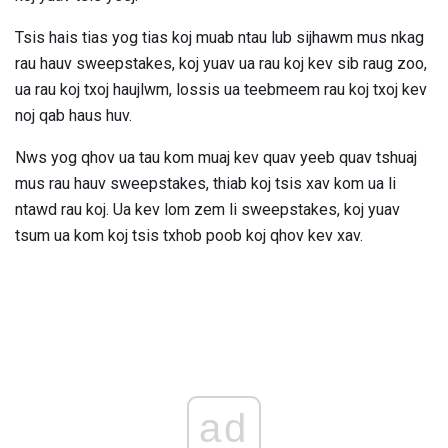
Tsis hais tias yog tias koj muab ntau lub sijhawm mus nkag
rau hauv sweepstakes, koj yuav ua rau koj kev sib raug zoo,
ua rau koj txoj haujlwm, lossis ua teebmeem rau koj txoj kev
noj qab haus huv.
Nws yog qhov ua tau kom muaj kev quav yeeb quav tshuaj
mus rau hauv sweepstakes, thiab koj tsis xav kom ua li
ntawd rau koj. Ua kev lom zem li sweepstakes, koj yuav
tsum ua kom koj tsis txhob poob koj qhov kev xav.
ad