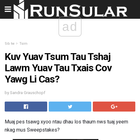
ad
Sib tw
Tsim
Kuv Yuav Tsum Tau Tshaj
Lawm Yuav Tau Txais Cov
Yawg Li Cas?
by Sandra Grauschopf
Muaj pes tsawg xyoo ntau dhau los thaum nws tuaj yeem
nkag mus Sweepstakes?