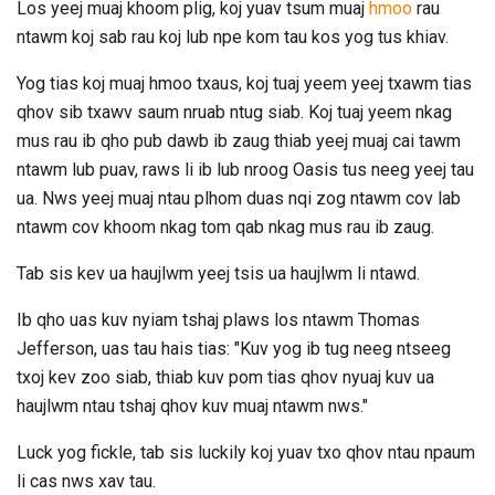
Los yeej muaj khoom plig, koj yuav tsum muaj
hmoo
rau
ntawm koj sab rau koj lub npe kom tau kos yog tus khiav.
Yog tias koj muaj hmoo txaus, koj tuaj yeem yeej txawm tias
qhov sib txawv saum nruab ntug siab. Koj tuaj yeem nkag
mus rau ib qho pub dawb ib zaug thiab yeej muaj cai tawm
ntawm lub puav, raws li ib lub nroog Oasis tus neeg yeej tau
ua. Nws yeej muaj ntau plhom duas nqi zog ntawm cov lab
ntawm cov khoom nkag tom qab nkag mus rau ib zaug.
Tab sis kev ua haujlwm yeej tsis ua haujlwm li ntawd.
Ib qho uas kuv nyiam tshaj plaws los ntawm Thomas
Jefferson, uas tau hais tias: "Kuv yog ib tug neeg ntseeg
txoj kev zoo siab, thiab kuv pom tias qhov nyuaj kuv ua
haujlwm ntau tshaj qhov kuv muaj ntawm nws."
Luck yog fickle, tab sis luckily koj yuav txo qhov ntau npaum
li cas nws xav tau.