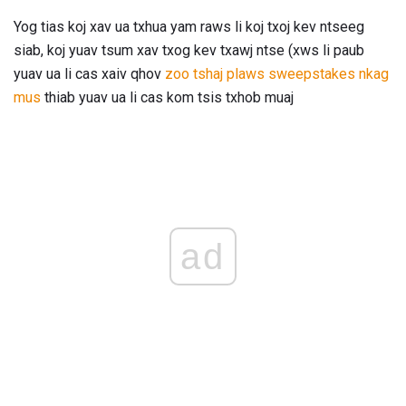
Yog tias koj xav ua txhua yam raws li koj txoj kev ntseeg
siab, koj yuav tsum xav txog kev txawj ntse (xws li paub
yuav ua li cas xaiv qhov
zoo tshaj plaws sweepstakes nkag
mus
thiab yuav ua li cas kom tsis txhob muaj
ad