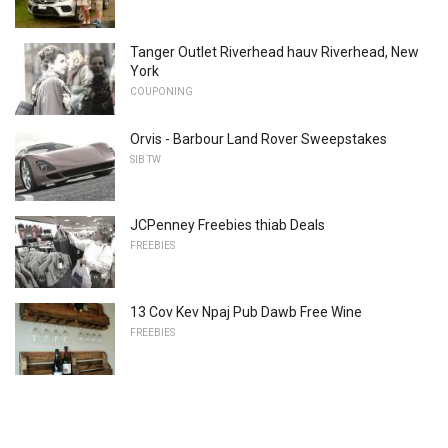
Tanger Outlet Riverhead hauv Riverhead, New
York
COUPONING
Orvis - Barbour Land Rover Sweepstakes
SIB TW
JCPenney Freebies thiab Deals
FREEBIES
13 Cov Kev Npaj Pub Dawb Free Wine
FREEBIES