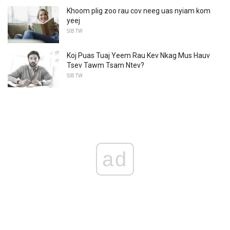
Khoom plig zoo rau cov neeg uas nyiam kom
yeej
SIB TW
Koj Puas Tuaj Yeem Rau Kev Nkag Mus Hauv
Tsev Tawm Tsam Ntev?
SIB TW
ad