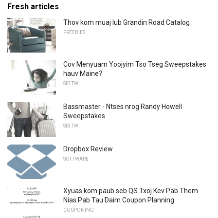
Fresh articles
Thov kom muaj lub Grandin Road Catalog
FREEBIES
Cov Menyuam Yoojyim Tso Tseg Sweepstakes
hauv Maine?
SIB TW
Bassmaster - Ntses nrog Randy Howell
Sweepstakes
SIB TW
Dropbox Review
SOFTWARE
Xyuas kom paub seb QS Txoj Kev Pab Them
Nias Pab Tau Daim Coupon Planning
COUPONING