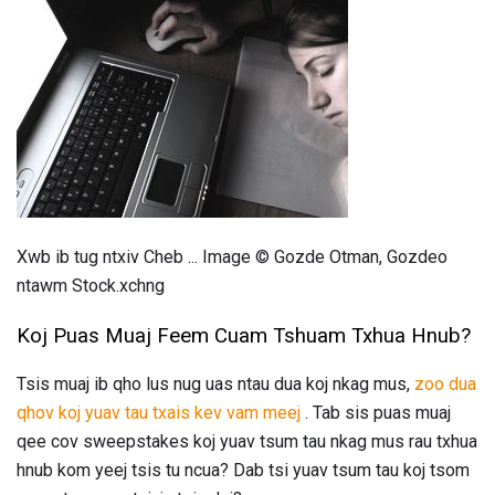
Xwb ib tug ntxiv Cheb ... Image © Gozde Otman, Gozdeo
ntawm Stock.xchng
Koj Puas Muaj Feem Cuam Tshuam Txhua Hnub?
Tsis muaj ib qho lus nug uas ntau dua koj nkag mus,
zoo dua
qhov koj yuav tau txais kev vam meej
. Tab sis puas muaj
qee cov sweepstakes koj yuav tsum tau nkag mus rau txhua
hnub kom yeej tsis tu ncua? Dab tsi yuav tsum tau koj tsom