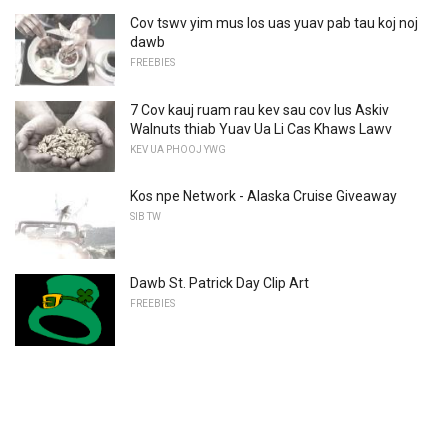
Cov tswv yim mus los uas yuav pab tau koj noj
dawb
FREEBIES
7 Cov kauj ruam rau kev sau cov lus Askiv
Walnuts thiab Yuav Ua Li Cas Khaws Lawv
KEV UA PHOOJ YWG
Kos npe Network - Alaska Cruise Giveaway
SIB TW
Dawb St. Patrick Day Clip Art
FREEBIES