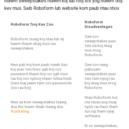
ntawm sweepstakes ntawm koj lub rooj los yog ntawm txoj
kev mus. Saib Roboform lub website kom paub ntau ntxiv.
Roboform
Roboform Txoj Kev Zoo
Disadvantages
Qee cov
Roboform txuag koj ntau lub sij
sweepstakes yuav
hawm thaum nkag mus rau
tsis cia koj nkag
sweepstakes
mus nrog
Roboform.
Nws pab koj kom paub tseeb tias
Qee cov neeg
koj yuav tsis hnov ​​qab koj cov
pabcuam
password thaum koj rov qab mus
sweepstakes yuav
rau koj cov nplooj ntawv txhua hnub
tsis tsim nyog rau
(nws tuaj yeem tsim cov passwords
koj nkag mus nrog
zoo rau koj).
Roboform.
Ntau Roboform tus
Nws ua kom sweepstakes tsawg
nta tsuas yog muaj
dua tho txawv thiab tsawg dua
nyob rau hauv them
frustrating
.
tus nqi them nyiaj
software.
Ib co sweepstakes,