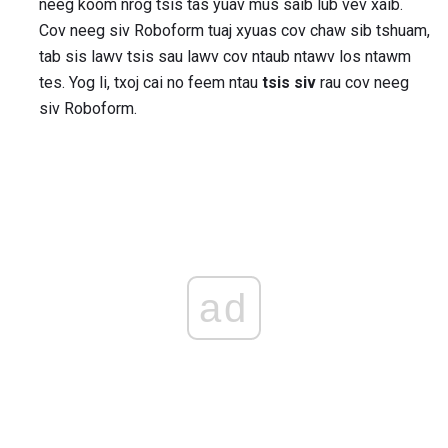
neeg koom nrog tsis tas yuav mus saib lub vev xaib.
Cov neeg siv Roboform tuaj xyuas cov chaw sib tshuam,
tab sis lawv tsis sau lawv cov ntaub ntawv los ntawm
tes. Yog li, txoj cai no feem ntau
tsis siv
rau cov neeg
siv Roboform.
ad