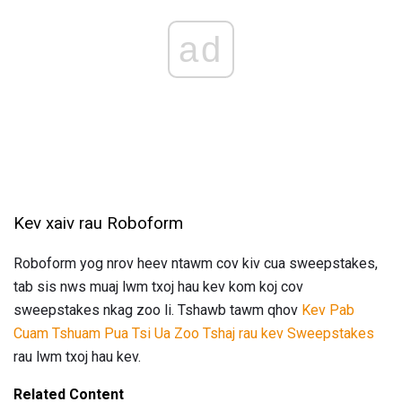
ad
Kev xaiv rau Roboform
Roboform yog nrov heev ntawm cov kiv cua sweepstakes,
tab sis nws muaj lwm txoj hau kev kom koj cov
sweepstakes nkag zoo li. Tshawb tawm qhov
Kev Pab
Cuam Tshuam Pua Tsi Ua Zoo Tshaj rau kev Sweepstakes
rau lwm txoj hau kev.
Related Content