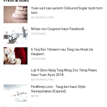
Fresh articles
Yuav ua li cas ua kom Coloured Sugar nyob tom
tsev
KEV UA PHOOJ YWG
Nrhiav cov Coupons hauv Facebook
COUPONING
6 Txoj Kev Txhawm rau Tseg rau Hnub Ua
Haujlwm
COUPONING
Lub 9 Qhov Nyiaj Txiaj Ntsig Zoo Tshaj Plaws
hauv Yuav Xyoo 2018
KEV UA PHOOJ YWG
FindKeep.Love - Taug kev hauv Style
Sweepstakes (Expired)
SIB TW