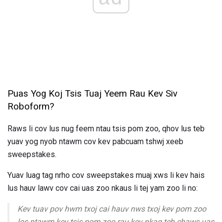
Puas Yog Koj Tsis Tuaj Yeem Rau Kev Siv
Roboform?
Raws li cov lus nug feem ntau tsis pom zoo, qhov lus teb
yuav yog nyob ntawm cov kev pabcuam tshwj xeeb
sweepstakes.
Yuav luag tag nrho cov sweepstakes muaj xws li kev hais
lus hauv lawv cov cai uas zoo nkaus li tej yam zoo li no:
Kev tuav pov hwm txoj cai hauv nws txoj kev pom zoo
los ntawm kev tsis pom zoo rau kev nkag teb chaws uas