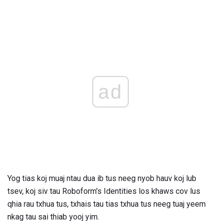
ad
Yog tias koj muaj ntau dua ib tus neeg nyob hauv koj lub
tsev, koj siv tau Roboform's Identities los khaws cov lus
qhia rau txhua tus, txhais tau tias txhua tus neeg tuaj yeem
nkag tau sai thiab yooj yim.