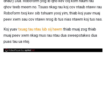
dhau!) Dua. Roboform yog ib qho kev coj kom haum rau
qhov teeb meem no. Tsuas nkag rau koj cov ntaub ntawv rau
Roboform txoj kev sib tshuam yooj yim, thiab koj yuav muaj
peev xwm sau cov ntawv nrog ib tus nias ntawm koj tus nas.
Koj yuav
txuag tau ntau lub sij hawm
thiab muaj zog thiab
muaj peev xwm nkag mus rau ntau dua sweepstakes dua
puas tau ua ntej.