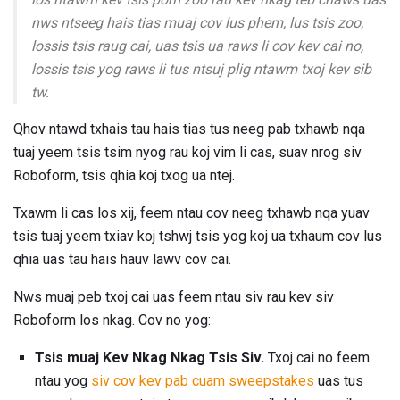
nws ntseeg hais tias muaj cov lus phem, lus tsis zoo,
lossis tsis raug cai, uas tsis ua raws li cov kev cai no,
lossis tsis yog raws li tus ntsuj plig ntawm txoj kev sib
tw.
Qhov ntawd txhais tau hais tias tus neeg pab txhawb nqa
tuaj yeem tsis tsim nyog rau koj vim li cas, suav nrog siv
Roboform, tsis qhia koj txog ua ntej.
Txawm li cas los xij, feem ntau cov neeg txhawb nqa yuav
tsis tuaj yeem txiav koj tshwj tsis yog koj ua txhaum cov lus
qhia uas tau hais hauv lawv cov cai.
Nws muaj peb txoj cai uas feem ntau siv rau kev siv
Roboform los nkag. Cov no yog:
Tsis muaj Kev Nkag Nkag Tsis Siv.
Txoj cai no feem
ntau yog
siv cov kev pab cuam sweepstakes
uas tus