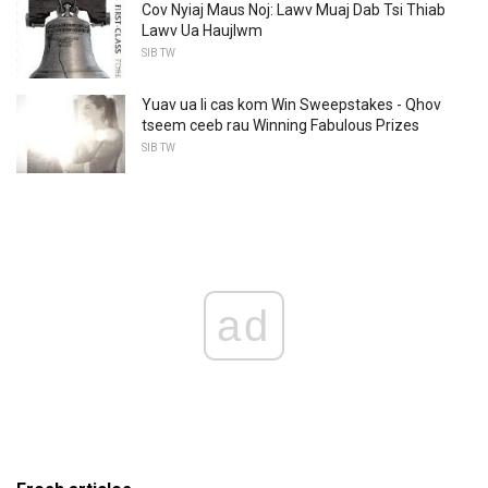
Cov Nyiaj Maus Noj: Lawv Muaj Dab Tsi Thiab
Lawv Ua Haujlwm
SIB TW
Yuav ua li cas kom Win Sweepstakes - Qhov
tseem ceeb rau Winning Fabulous Prizes
SIB TW
ad