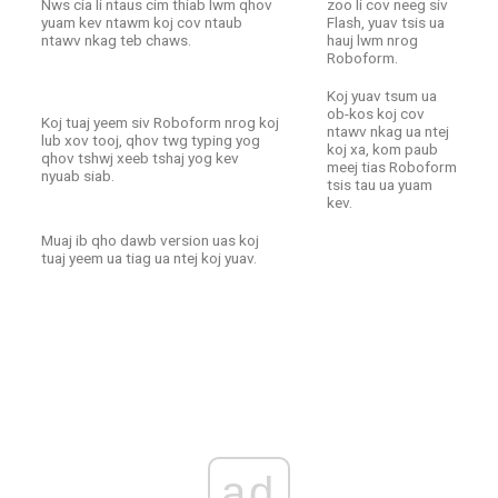
Nws cia li ntaus cim thiab lwm qhov
zoo li cov neeg siv
yuam kev ntawm koj cov ntaub
Flash, yuav tsis ua
ntawv nkag teb chaws.
hauj lwm nrog
Roboform.
Koj yuav tsum ua
ob-kos koj cov
Koj tuaj yeem siv Roboform nrog koj
ntawv nkag ua ntej
lub xov tooj, qhov twg typing yog
koj xa, kom paub
qhov tshwj xeeb tshaj yog kev
meej tias Roboform
nyuab siab.
tsis tau ua yuam
kev.
Muaj ib qho dawb version uas koj
tuaj yeem ua tiag ua ntej koj yuav.
ad