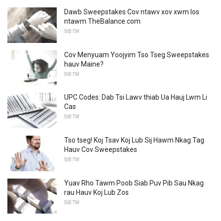
Dawb Sweepstakes Cov ntawv xov xwm los
ntawm TheBalance.com
SIB TW
Cov Menyuam Yoojyim Tso Tseg Sweepstakes
hauv Maine?
SIB TW
UPC Codes: Dab Tsi Lawv thiab Ua Hauj Lwm Li
Cas
SIB TW
Tso tseg! Koj Tsav Koj Lub Sij Hawm Nkag Tag
Hauv Cov Sweepstakes
SIB TW
Yuav Rho Tawm Poob Siab Puv Pib Sau Nkag
rau Hauv Koj Lub Zos
SIB TW