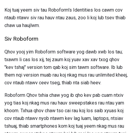
Koj tuaj yeem siv tau Roboform's Identities los cawm cov
ntaub ntawv siv rau hauv ntau zaus, zoo li koj lub tsev thiab
chaw ua haujlwm.
Siv Roboform
Qhov yooj yim Roboform software yog dawb xwb los tau;
txawm li cas los xij, tej zaum koj yuav xav xav txog qhov
"kev tshaj" version tom qab koj sim tawm software. Ib lub
them nqi version muab rau koj nkag mus rau unlimited kheej,
cov ntaub ntawv ceev tseg, thiab nta siab heev.
Roboform Qhov txhia chaw yog ib qho kev pab cuam ntxiv
yog tias koj nkag mus rau hauv sweepstakes rau ntau yam
khoom. Txhua qhov chaw tso cai rau koj los saib xyuas koj
cov ntaub ntawv nyob ntawm kev lag luam, laptops, ntsiav
tshuaj, thiab smartphones kom koj tuaj yeem nkag mus rau