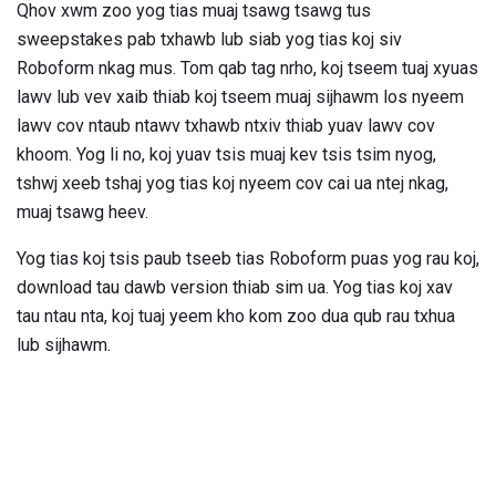
Qhov xwm zoo yog tias muaj tsawg tsawg tus
sweepstakes pab txhawb lub siab yog tias koj siv
Roboform nkag mus. Tom qab tag nrho, koj tseem tuaj xyuas
lawv lub vev xaib thiab koj tseem muaj sijhawm los nyeem
lawv cov ntaub ntawv txhawb ntxiv thiab yuav lawv cov
khoom. Yog li no, koj yuav tsis muaj kev tsis tsim nyog,
tshwj xeeb tshaj yog tias koj nyeem cov cai ua ntej nkag,
muaj tsawg heev.
Yog tias koj tsis paub tseeb tias Roboform puas yog rau koj,
download tau dawb version thiab sim ua. Yog tias koj xav
tau ntau nta, koj tuaj yeem kho kom zoo dua qub rau txhua
lub sijhawm.