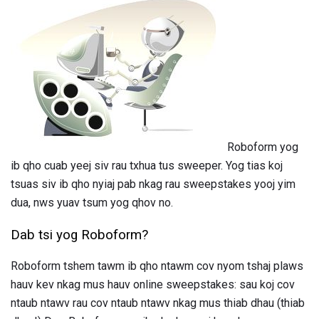
Roboform yog
ib qho cuab yeej siv rau txhua tus sweeper. Yog tias koj
tsuas siv ib qho nyiaj pab nkag rau sweepstakes yooj yim
dua, nws yuav tsum yog qhov no.
Dab tsi yog Roboform?
Roboform tshem tawm ib qho ntawm cov nyom tshaj plaws
hauv kev nkag mus hauv online sweepstakes: sau koj cov
ntaub ntawv rau cov ntaub ntawv nkag mus thiab dhau (thiab