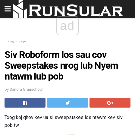
ad
Sib tw
Tsim
Siv Roboform los sau cov
Sweepstakes nrog lub Nyem
ntawm lub pob
by Sandra Grauschopf
Txog koj qhov kev ua si sweepstakes los ntawm kev siv
pob tw