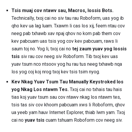
Tsis muaj cov ntawv sau, Macros, lossis Bots.
Technically, txoj cai no siv tau rau Roboform, uas yog ib
qho kev ua lag luam. Txawm li cas los xij, feem ntau cov
neeg pab txhawb xav npaj qhov no kom pab them cov
kev pabcuam uas tsis yog cov kev pabcuam, raws li
saum toj no. Yog li, txoj cai no
tej zaum yuav yog lossis
tsis
siv rau cov neeg siv Roboform. Tib txoj kev uas
yuav tsum nco ntsoov yog hu rau tus neeg txhawb nqa
los yog coj koj nrog txoj kev tsis tsim nyog.
Kev Nkag Yuav Tsum Tau Manually Keystroked los
yog Nkag Los ntawm Tes.
Txoj cai no txhais tau hais
tias koj yuav tsum sau cov ntawv nkag los ntawm tes,
tsis tas siv cov khoom pabcuam xws li Roboform, qhov
ua yeeb yam hauv Internet Explorer, thiab lwm yam. Txoj
cai no
yuav tsis
cuam ​​tshuam Roboform cov neeg siv.