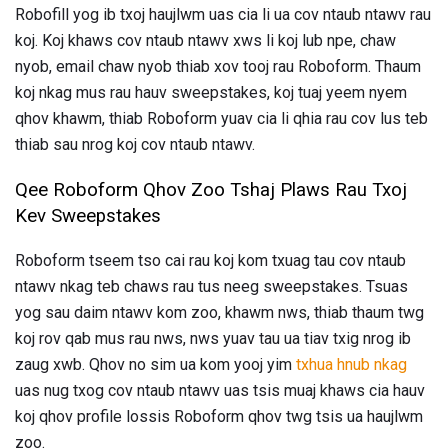
Robofill yog ib txoj haujlwm uas cia li ua cov ntaub ntawv rau
koj. Koj khaws cov ntaub ntawv xws li koj lub npe, chaw
nyob, email chaw nyob thiab xov tooj rau Roboform. Thaum
koj nkag mus rau hauv sweepstakes, koj tuaj yeem nyem
qhov khawm, thiab Roboform yuav cia li qhia rau cov lus teb
thiab sau nrog koj cov ntaub ntawv.
Qee Roboform Qhov Zoo Tshaj Plaws Rau Txoj
Kev Sweepstakes
Roboform tseem tso cai rau koj kom txuag tau cov ntaub
ntawv nkag teb chaws rau tus neeg sweepstakes. Tsuas
yog sau daim ntawv kom zoo, khawm nws, thiab thaum twg
koj rov qab mus rau nws, nws yuav tau ua tiav txig nrog ib
zaug xwb. Qhov no sim ua kom yooj yim
txhua hnub nkag
uas nug txog cov ntaub ntawv uas tsis muaj khaws cia hauv
koj qhov profile lossis Roboform qhov twg tsis ua haujlwm
zoo.