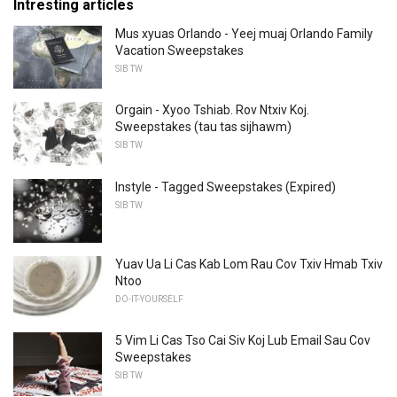
Intresting articles
Mus xyuas Orlando - Yeej muaj Orlando Family
Vacation Sweepstakes
SIB TW
Orgain - Xyoo Tshiab. Rov Ntxiv Koj.
Sweepstakes (tau tas sijhawm)
SIB TW
Instyle - Tagged Sweepstakes (Expired)
SIB TW
Yuav Ua Li Cas Kab Lom Rau Cov Txiv Hmab Txiv
Ntoo
DO-IT-YOURSELF
5 Vim Li Cas Tso Cai Siv Koj Lub Email Sau Cov
Sweepstakes
SIB TW