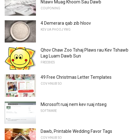
Ntawv Muag Khoom Sau Dawb
COUPONING
4 Demerara qab zib hloov
KEV UA PHOOJ YWG
Qhov Chaw Zoo Tshaj Plaws rau Kev Tshawb
Lag Luam Dawb Sun
FREEBIES
49 Free Christmas Letter Templates
COV HNUB SO
Microsoft ruaj nem kev ruaj ntseg
SOFTWARE
Dawb, Printable Wedding Favor Tags
COV HNUB SO