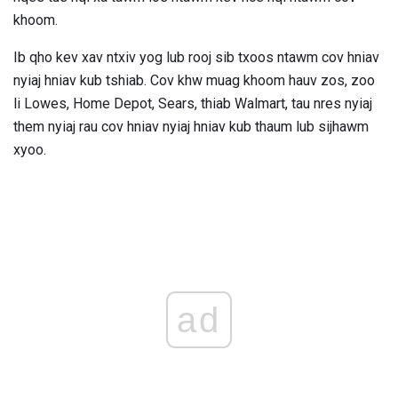
khoom.
Ib qho kev xav ntxiv yog lub rooj sib txoos ntawm cov hniav
nyiaj hniav kub tshiab. Cov khw muag khoom hauv zos, zoo
li Lowes, Home Depot, Sears, thiab Walmart, tau nres nyiaj
them nyiaj rau cov hniav nyiaj hniav kub thaum lub sijhawm
xyoo.
ad