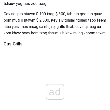
tshauv yog tsis zoo tseg.
Cov nqi pib ntawm $ 100 txog $ 300, tab sis qee tus qauv
pom muaj li ntawm $ 2,500. Kev siv tshuaj ntsuab tsoo feem
ntau yuav mus muag ua ntej roj grills thiab cov nqi raug ua
kom khwv heev kom txog thaum lub khw muag khoom tawm.
Gas Grills
ad