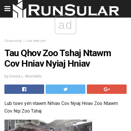
ad
Couponing
Lub tswv yim
Tau Qhov Zoo Tshaj Ntawm
Cov Hniav Nyiaj Hniav
by Donna L. Montaldo
Lub tswv yim ntawm Nrhiav Cov Nyiaj Hniav Zoo Ntawm
Cov Nqi Zoo Tshaj