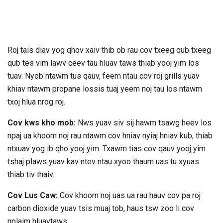
Roj tais diav yog qhov xaiv thib ob rau cov txeeg qub txeeg
qub tes vim lawv ceev tau hluav taws thiab yooj yim los
tuav. Nyob ntawm tus qauv, feem ntau cov roj grills yuav
khiav ntawm propane lossis tuaj yeem noj tau los ntawm
txoj hlua nrog roj.
Cov kws kho mob:
Nws yuav siv sij hawm tsawg heev los
npaj ua khoom noj rau ntawm cov hniav nyiaj hniav kub, thiab
ntxuav yog ib qho yooj yim. Txawm tias cov qauv yooj yim
tshaj plaws yuav kav ntev ntau xyoo thaum uas tu xyuas
thiab tiv thaiv.
Cov Lus Caw:
Cov khoom noj uas ua rau hauv cov pa roj
carbon dioxide yuav tsis muaj tob, haus tsw zoo li cov
nplaim hluavtaws.