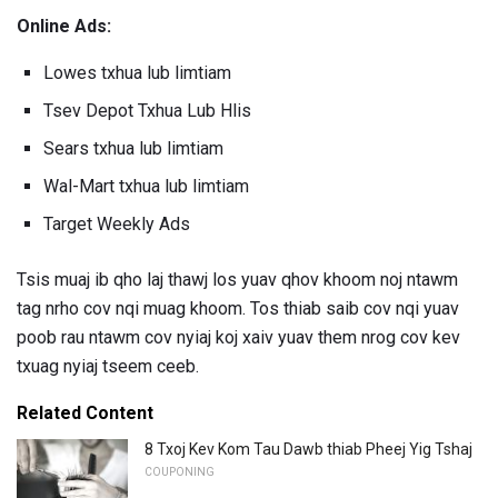
Online Ads:
Lowes txhua lub limtiam
Tsev Depot Txhua Lub Hlis
Sears txhua lub limtiam
Wal-Mart txhua lub limtiam
Target Weekly Ads
Tsis muaj ib qho laj thawj los yuav qhov khoom noj ntawm
tag nrho cov nqi muag khoom. Tos thiab saib cov nqi yuav
poob rau ntawm cov nyiaj koj xaiv yuav them nrog cov kev
txuag nyiaj tseem ceeb.
Related Content
8 Txoj Kev Kom Tau Dawb thiab Pheej Yig Tshaj
COUPONING