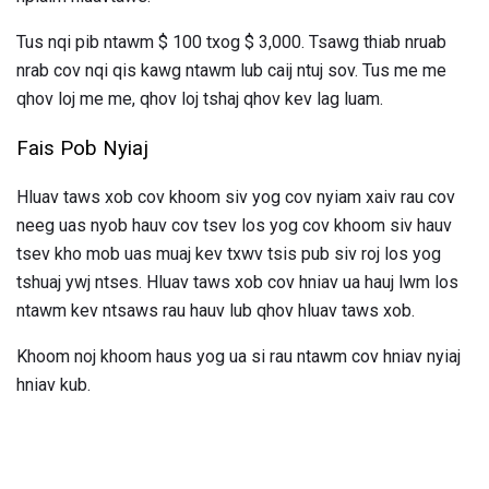
Tus nqi pib ntawm $ 100 txog $ 3,000. Tsawg thiab nruab
nrab cov nqi qis kawg ntawm lub caij ntuj sov. Tus me me
qhov loj me me, qhov loj tshaj qhov kev lag luam.
Fais Pob Nyiaj
Hluav taws xob cov khoom siv yog cov nyiam xaiv rau cov
neeg uas nyob hauv cov tsev los yog cov khoom siv hauv
tsev kho mob uas muaj kev txwv tsis pub siv roj los yog
tshuaj ywj ntses. Hluav taws xob cov hniav ua hauj lwm los
ntawm kev ntsaws rau hauv lub qhov hluav taws xob.
Khoom noj khoom haus yog ua si rau ntawm cov hniav nyiaj
hniav kub.