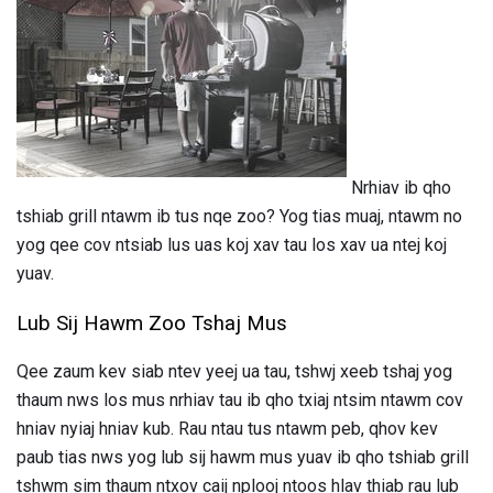
Nrhiav ib qho
tshiab grill ntawm ib tus nqe zoo? Yog tias muaj, ntawm no
yog qee cov ntsiab lus uas koj xav tau los xav ua ntej koj
yuav.
Lub Sij Hawm Zoo Tshaj Mus
Qee zaum kev siab ntev yeej ua tau, tshwj xeeb tshaj yog
thaum nws los mus nrhiav tau ib qho txiaj ntsim ntawm cov
hniav nyiaj hniav kub. Rau ntau tus ntawm peb, qhov kev
paub tias nws yog lub sij hawm mus yuav ib qho tshiab grill
tshwm sim thaum ntxov caij nplooj ntoos hlav thiab rau lub