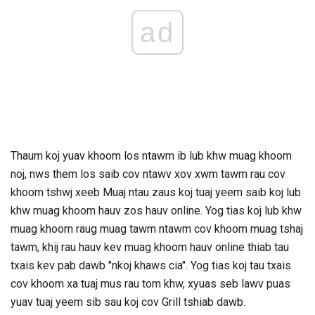
ad
Thaum koj yuav khoom los ntawm ib lub khw muag khoom
noj, nws them los saib cov ntawv xov xwm tawm rau cov
khoom tshwj xeeb Muaj ntau zaus koj tuaj yeem saib koj lub
khw muag khoom hauv zos hauv online. Yog tias koj lub khw
muag khoom raug muag tawm ntawm cov khoom muag tshaj
tawm, khij rau hauv kev muag khoom hauv online thiab tau
txais kev pab dawb "nkoj khaws cia". Yog tias koj tau txais
cov khoom xa tuaj mus rau tom khw, xyuas seb lawv puas
yuav tuaj yeem sib sau koj cov Grill tshiab dawb.