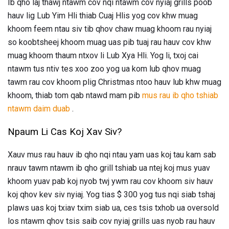
Ib qho laj thawj ntawm cov nqi ntawm cov nyiaj grills poob
hauv lig Lub Yim Hli thiab Cuaj Hlis yog cov khw muag
khoom feem ntau siv tib qhov chaw muag khoom rau nyiaj
so koobtsheej khoom muag uas pib tuaj rau hauv cov khw
muag khoom thaum ntxov li Lub Xya Hli. Yog li, txoj cai
ntawm tus ntiv tes xoo zoo yog ua kom lub qhov muag
tawm rau cov khoom plig Christmas ntoo hauv lub khw muag
khoom, thiab tom qab ntawd mam pib
mus rau ib qho tshiab
ntawm daim duab
.
Npaum Li Cas Koj Xav Siv?
Xauv mus rau hauv ib qho nqi ntau yam uas koj tau kam sab
nrauv tawm ntawm ib qho grill tshiab ua ntej koj mus yuav
khoom yuav pab koj nyob twj ywm rau cov khoom siv hauv
koj qhov kev siv nyiaj. Yog tias $ 300 yog tus nqi siab tshaj
plaws uas koj txiav txim siab ua, ces tsis txhob ua oversold
los ntawm qhov tsis saib cov nyiaj grills uas nyob rau hauv