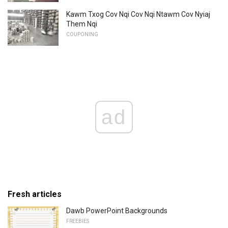
Kawm Txog Cov Nqi Cov Nqi Ntawm Cov Nyiaj
Them Nqi
COUPONING
ad
Fresh articles
Dawb PowerPoint Backgrounds
FREEBIES