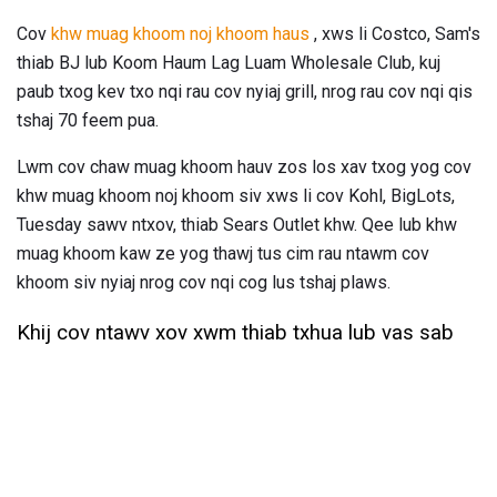
Cov
khw muag khoom noj khoom haus
, xws li Costco, Sam's
thiab BJ lub Koom Haum Lag Luam Wholesale Club, kuj
paub txog kev txo nqi rau cov nyiaj grill, nrog rau cov nqi qis
tshaj 70 feem pua.
Lwm cov chaw muag khoom hauv zos los xav txog yog cov
khw muag khoom noj khoom siv xws li cov Kohl, BigLots,
Tuesday sawv ntxov, thiab Sears Outlet khw. Qee lub khw
muag khoom kaw ze yog thawj tus cim rau ntawm cov
khoom siv nyiaj nrog cov nqi cog lus tshaj plaws.
Khij cov ntawv xov xwm thiab txhua lub vas sab