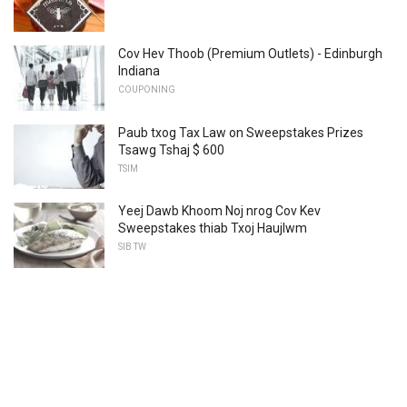
Cov Hev Thoob (Premium Outlets) - Edinburgh
Indiana
COUPONING
Paub txog Tax Law on Sweepstakes Prizes
Tsawg Tshaj $ 600
TSIM
Yeej Dawb Khoom Noj nrog Cov Kev
Sweepstakes thiab Txoj Haujlwm
SIB TW