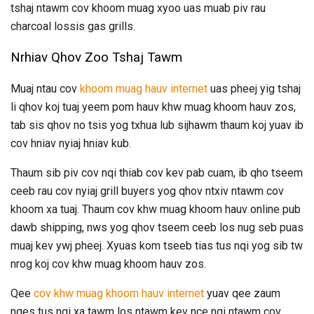
tshaj ntawm cov khoom muag xyoo uas muab piv rau
charcoal lossis gas grills.
Nrhiav Qhov Zoo Tshaj Tawm
Muaj ntau cov
khoom muag hauv internet
uas pheej yig tshaj
li qhov koj tuaj yeem pom hauv khw muag khoom hauv zos,
tab sis qhov no tsis yog txhua lub sijhawm thaum koj yuav ib
cov hniav nyiaj hniav kub.
Thaum sib piv cov nqi thiab cov kev pab cuam, ib qho tseem
ceeb rau cov nyiaj grill buyers yog qhov ntxiv ntawm cov
khoom xa tuaj. Thaum cov khw muag khoom hauv online pub
dawb shipping, nws yog qhov tseem ceeb los nug seb puas
muaj kev ywj pheej. Xyuas kom tseeb tias tus nqi yog sib tw
nrog koj cov khw muag khoom hauv zos.
Qee
cov khw muag khoom hauv internet
yuav qee zaum
nqes tus nqi xa tawm los ntawm kev nce nqi ntawm cov