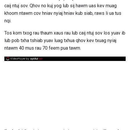
caij ntuj sov. Qhov no kuj yog lub sij hawm uas kev muag
khoom ntawm cov hniav nyiaj hniav kub siab, raws li ua tus
nqi.
Tos kom txog rau thaum xaus rau lub caij ntuj sov los yuav ib
lub pob txha tshiab yuav luag txhua qhov kev txuag nyiaj
ntawm 40 mus rau 70 feem pua ​​tawm.