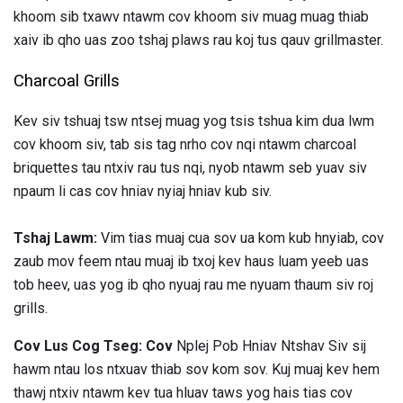
khoom sib txawv ntawm cov khoom siv muag muag thiab
xaiv ib qho uas zoo tshaj plaws rau koj tus qauv grillmaster.
Charcoal Grills
Kev siv tshuaj tsw ntsej muag yog tsis tshua kim dua lwm
cov khoom siv, tab sis tag nrho cov nqi ntawm charcoal
briquettes tau ntxiv rau tus nqi, nyob ntawm seb yuav siv
npaum li cas cov hniav nyiaj hniav kub siv.
Tshaj Lawm:
Vim tias muaj cua sov ua kom kub hnyiab, cov
zaub mov feem ntau muaj ib txoj kev haus luam yeeb uas
tob heev, uas yog ib qho nyuaj rau me nyuam thaum siv roj
grills.
Cov Lus Cog Tseg: Cov
Nplej Pob Hniav Ntshav Siv sij
hawm ntau los ntxuav thiab sov kom sov. Kuj muaj kev hem
thawj ntxiv ntawm kev tua hluav taws yog hais tias cov