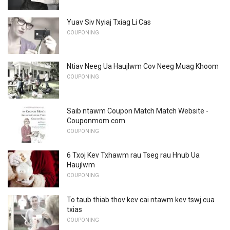
Yuav Siv Nyiaj Txiag Li Cas
COUPONING
Ntiav Neeg Ua Haujlwm Cov Neeg Muag Khoom
COUPONING
Saib ntawm Coupon Match Match Website -
Couponmom.com
COUPONING
6 Txoj Kev Txhawm rau Tseg rau Hnub Ua
Haujlwm
COUPONING
To taub thiab thov kev cai ntawm kev tswj cua
txias
COUPONING