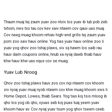
Thaum muaj tej zaum yuav zoo ntxiv los yuav ib lub pob zeb
txhom, nws txo tau cov kev xaiv ntawm cov qauv uas muaj.
Cov neeg muag khoom nrhiav high-end grills tej zaum yuav
pom zoo xaiv hauv online. Yog tias yuav hauv online zoo li
yuav yog qhov zoo tshaj plaws, siv sij hawm los saib rau
hauv daim coupons online, hnub xa nyiaj dawb thiab hauv
khw hauv khw uas nqus cov se muag.
Yuav Lub Nroog
Qhov zoo tshaj plaws hauv zos cov nqi ntawm cov khoom
siv nyiaj yuav muaj nyob ntawm cov khw muag khoom xws li
Home Depot, Lowes, thiab Sears. Yog tias koj tsis mloog ib
qho los yog ob qho, xyuas seb koj puas tuaj yeem yuav
khoom hauv av. Cov nyiaj yuav tsum yog qhov tseem ceeb.