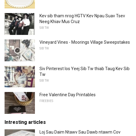
Kev sib tham nrog HGTV Kev Npau Suav Tsev
Neeg Khiav Mus Cruz
SIB TW
Vineyard Vines - Moorings Village Sweepstakes
SIB TW
Siv Pinterest los Yeej Sib Tw thiab Taug Kev Sib
Tw
SIB TW
Free Valentine Day Printables
FREEBIES
Intresting articles
Loj Sau Daim Ntawv Sau Dawb ntawm Cov