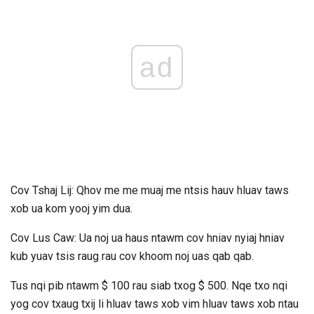
ad
Cov Tshaj Lij: Qhov me me muaj me ntsis hauv hluav taws
xob ua kom yooj yim dua.
Cov Lus Caw: Ua noj ua haus ntawm cov hniav nyiaj hniav
kub yuav tsis raug rau cov khoom noj uas qab qab.
Tus nqi pib ntawm $ 100 rau siab txog $ 500. Nqe txo nqi
yog cov txaug txij li hluav taws xob vim hluav taws xob ntau