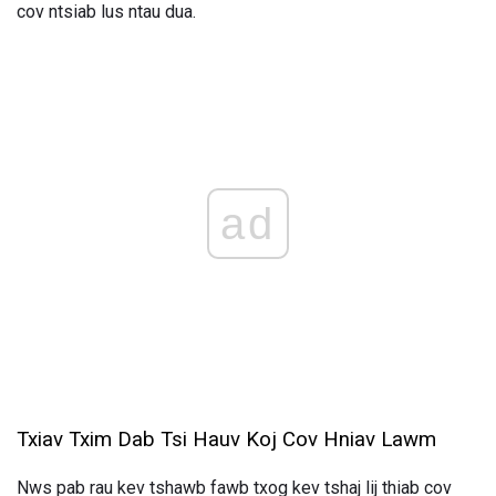
cov ntsiab lus ntau dua.
ad
Txiav Txim Dab Tsi Hauv Koj Cov Hniav Lawm
Nws pab rau kev tshawb fawb txog kev tshaj lij thiab cov