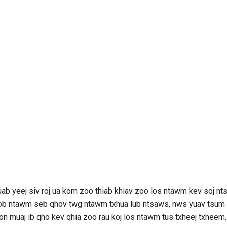
cuab yeej siv roj ua kom zoo thiab khiav zoo los ntawm kev soj n
Nyob ntawm seb qhov twg ntawm txhua lub ntsaws, nws yuav tsum 
ton muaj ib qho kev qhia zoo rau koj los ntawm tus txheej txheem.