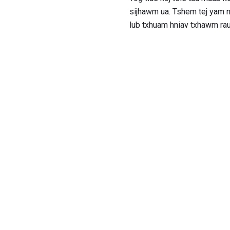
sijhawm ua. Tshem tej yam n
lub txhuam hniav txhawm ra