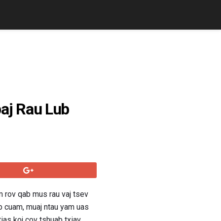
aj Rau Lub
wm rov qab mus rau vaj tsev
ab cuam, muaj ntau yam uas
tias koj cov tshuab txiav