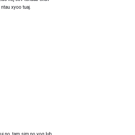
ntau xyoo tuaj.
tuj no, tam sim no yog lub