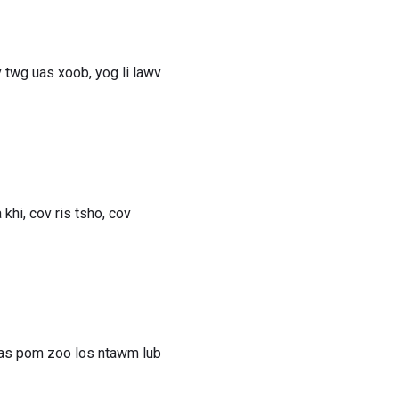
v twg uas xoob, yog li lawv
khi, cov ris tsho, cov
 uas pom zoo los ntawm lub