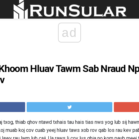
ad
 Khoom Hluav Tawm Sab Nraud Np
av
uaj txog, thiab qhov ntawd txhais tau hais tias nws yog lub sij ha
 koj muab koj cov cuab yeej hluav taws xob rov qab los rau kev p
j lawv rau lwm lub caij. Ua raws li cov lus qhia no kom paub meej 