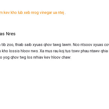
m kev kho lub xeb nrog vinegar ua ntej
.
Uas Nres
 tib zoo, thiab saib xyuas qhov tawg lawm. Nco ntsoov xyuas cov h
s kho lossis hloov nws. Xa mus rau koj tus tswv phau ntawv qhi
no yog qhov twg los nrhiav kev hloov chaw: