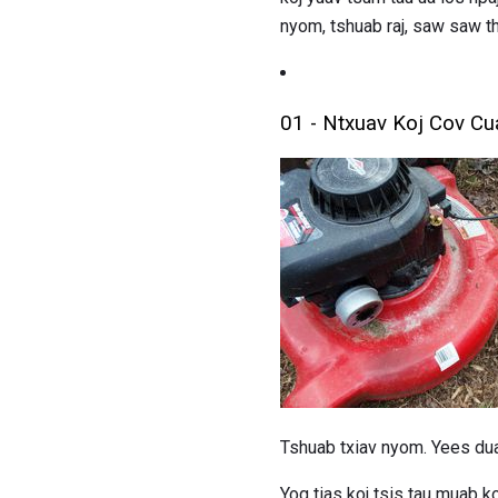
nyom, tshuab raj, saw saw t
01 - Ntxuav Koj Cov Cu
Tshuab txiav nyom. Yees dua
Yog tias koj tsis tau muab ko