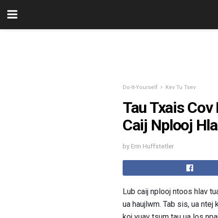
Do-It-Yourself
Kev Tu Tsev
Tau Txais Cov
Caij Nplooj Hl
by Erin Huffstetler
Lub caij nplooj ntoos hlav t
ua haujlwm. Tab sis, ua ntej
koj yuav tsum tau ua los npa