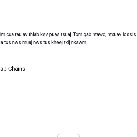
m cua rau av thiab kev puas tsuaj. Tom qab ntawd, ntxuav lossis 
ua tus nws muaj nws tus kheej txij nkawm.
iab Chains