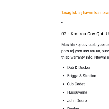
Txuag lub sij hawm los ntaw
02 - Kos rau Cov Qub 
Mus hla koj cov cuab yeej ua
pom tej yam uas tau ua, pua
thiab warranty info. Ntawm 
Dub & Decker
Briggs & Stratton
Cub Cadet
Husquvarna
John Deere
Poulan