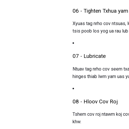
06 - Tighten Txhua yam
Xyuas tag nrho cov ntsuas, l
tsis poob los yog ua rau lub
07 - Lubricate
Ntuav tag nrho cov seem txav
hinges thiab lwm yam uas yu
08 - Hloov Cov Roj
Tshem cov roj ntawm koj cov
khw.