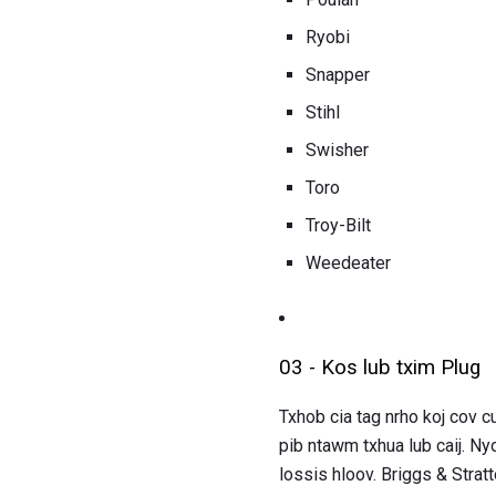
Ryobi
Snapper
Stihl
Swisher
Toro
Troy-Bilt
Weedeater
03 - Kos lub txim Plug
Txhob cia tag nrho koj cov 
pib ntawm txhua lub caij. 
lossis hloov. Briggs & Strat