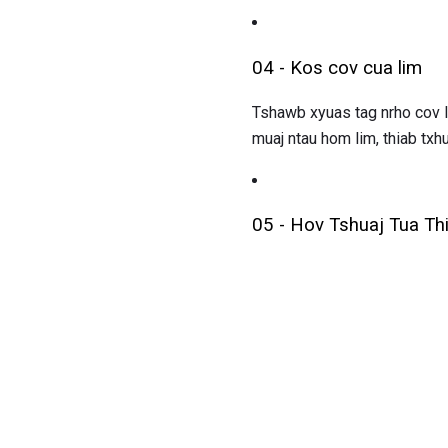
04 - Kos cov cua lim
Tshawb xyuas tag nrho cov li
muaj ntau hom lim, thiab txh
05 - Hov Tshuaj Tua Th