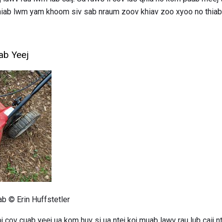
hiab lwm yam khoom siv sab nraum zoov khiav zoo xyoo no thiab 
ab Yeej
b © Erin Huffstetler
j cov cuab yeej ua kom huv si ua ntej koj muab lawv rau lub caij n