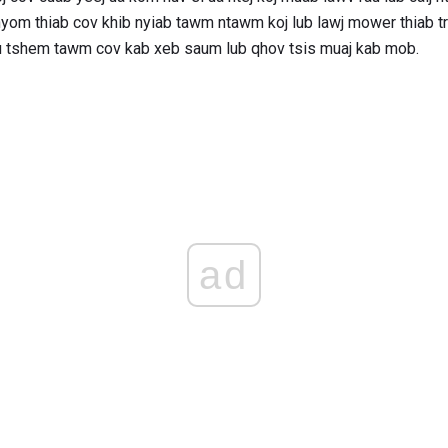
yom thiab cov khib nyiab tawm ntawm koj lub lawj mower thiab t
u tshem tawm cov kab xeb saum lub qhov tsis muaj kab mob.
ad