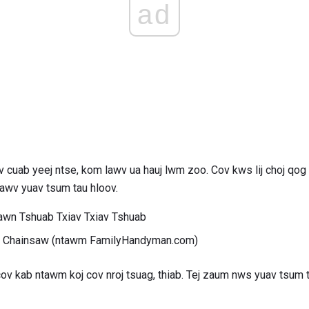
ad
 cuab yeej ntse, kom lawv ua hauj lwm zoo. Cov kws lij choj qog 
lawv yuav tsum tau hloov.
Lawn Tshuab Txiav Txiav Tshuab
 ib Chainsaw (ntawm FamilyHandyman.com)
cov kab ntawm koj cov nroj tsuag, thiab. Tej zaum nws yuav tsum t