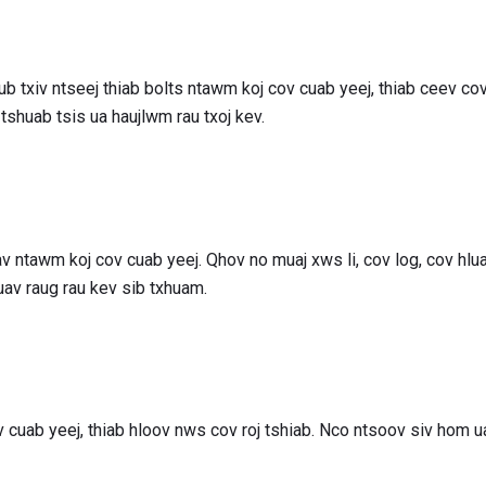
ub txiv ntseej thiab bolts ntawm koj cov cuab yeej, thiab ceev co
 tshuab tsis ua haujlwm rau txoj kev.
 ntawm koj cov cuab yeej. Qhov no muaj xws li, cov log, cov hlua 
av raug rau kev sib txhuam.
 cuab yeej, thiab hloov nws cov roj tshiab. Nco ntsoov siv hom