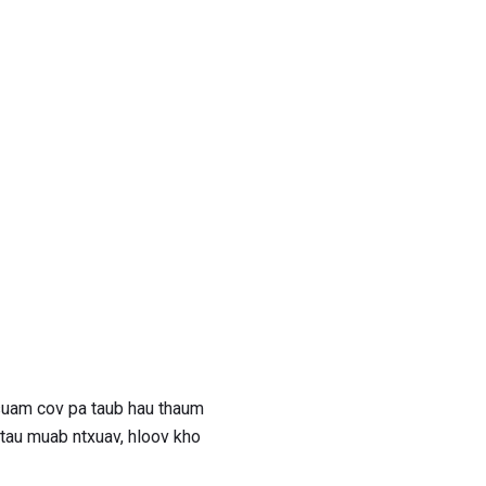
tsuam cov pa taub hau thaum
tau muab ntxuav, hloov kho