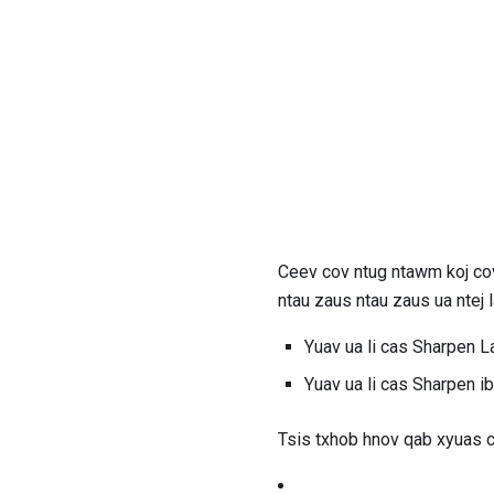
Ceev cov ntug ntawm koj cov
ntau zaus ntau zaus ua ntej 
Yuav ua li cas Sharpen 
Yuav ua li cas Sharpen
Tsis txhob hnov ​​qab xyuas 