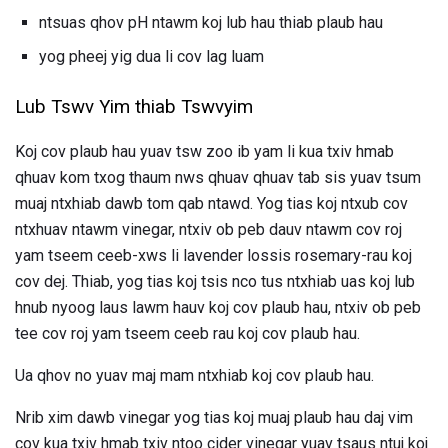
ntsuas qhov pH ntawm koj lub hau thiab plaub hau
yog pheej yig dua li cov lag luam
Lub Tswv Yim thiab Tswvyim
Koj cov plaub hau yuav tsw zoo ib yam li kua txiv hmab
qhuav kom txog thaum nws qhuav qhuav tab sis yuav tsum
muaj ntxhiab dawb tom qab ntawd. Yog tias koj ntxub cov
ntxhuav ntawm vinegar, ntxiv ob peb dauv ntawm cov roj
yam tseem ceeb-xws li lavender lossis rosemary-rau koj
cov dej. Thiab, yog tias koj tsis nco tus ntxhiab uas koj lub
hnub nyoog laus lawm hauv koj cov plaub hau, ntxiv ob peb
tee cov roj yam tseem ceeb rau koj cov plaub hau.
Ua qhov no yuav maj mam ntxhiab koj cov plaub hau.
Nrib xim dawb vinegar yog tias koj muaj plaub hau daj vim
cov kua txiv hmab txiv ntoo cider vinegar yuav tsaus ntuj koj