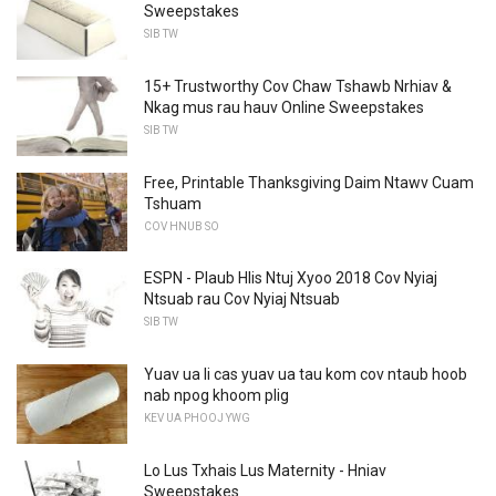
Sweepstakes
SIB TW
15+ Trustworthy Cov Chaw Tshawb Nrhiav &
Nkag mus rau hauv Online Sweepstakes
SIB TW
Free, Printable Thanksgiving Daim Ntawv Cuam
Tshuam
COV HNUB SO
ESPN - Plaub Hlis Ntuj Xyoo 2018 Cov Nyiaj
Ntsuab rau Cov Nyiaj Ntsuab
SIB TW
Yuav ua li cas yuav ua tau kom cov ntaub hoob
nab npog khoom plig
KEV UA PHOOJ YWG
Lo Lus Txhais Lus Maternity - Hniav
Sweepstakes