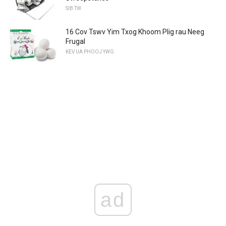
SIB TW
16 Cov Tswv Yim Txog Khoom Plig rau Neeg
Frugal
KEV UA PHOOJ YWG
ad