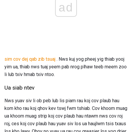
ad
sim cov dej qab zib tsuaj
. Nws kuj yog pheej yig thiab yooj
yim ua, thiab nws tuaj yeem pab nrog plhaw teeb meem zoo
li lub txiv hmab txiv ntoo.
Ua siab ntev
Nws yuav siv li ob peb lub lis piam rau koj cov plaub hau
kom kho rau koj qhov kev tswj fwm tshiab. Cov khoom muag
ua khoom muag strip koj cov plaub hau ntawm nws cov roj
roj, ces koj cov plaub hau yuav siv los ua haujlwm tsis txaus
los kho lawv. Qhov no yuav ua rau cov greasier los yog drier