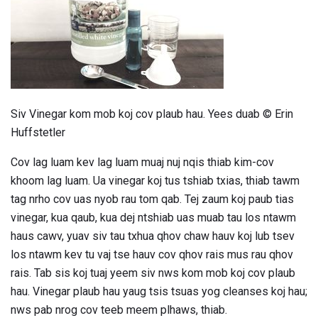
Siv Vinegar kom mob koj cov plaub hau. Yees duab © Erin
Huffstetler
Cov lag luam kev lag luam muaj nuj nqis thiab kim-cov
khoom lag luam. Ua vinegar koj tus tshiab txias, thiab tawm
tag nrho cov uas nyob rau tom qab. Tej zaum koj paub tias
vinegar, kua qaub, kua dej ntshiab uas muab tau los ntawm
haus cawv, yuav siv tau txhua qhov chaw hauv koj lub tsev
los ntawm kev tu vaj tse hauv cov qhov rais mus rau qhov
rais. Tab sis koj tuaj yeem siv nws kom mob koj cov plaub
hau. Vinegar plaub hau yaug tsis tsuas yog cleanses koj hau;
nws pab nrog cov teeb meem plhaws, thiab.