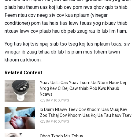
plaub hau thaum uas koj lub cev pom nws qhov qub tshiab.
Feem ntau cov neeg siv cov kua nplaum (vinegar
conditioner) pom tau hais tias lawv tsuas yog ntxuav thiab
ntxuav lawv cov plaub hau ob peb zaug rau ib lub lim tiam.
Yog tias koj tsis npaj siab tso tseg koj tus nplaum txias, siv
vinegar ib zaug txhua ob lub lis piam mus tshem tawm
khoom ua khoom.
Related Content
Yuav Ua Li Cas Yuav Tsum Ua Ntom Hauv Dej
Nrog Kev Ci Dej Caw thiab Pob Kws Khaub
Ncaws
KEV UA PHOOJ YWG
Ib Daim Ntawv Teev Cov Khoom Uas Muaj Kev
Zoo Tshaj Cov Khoom Uas Koj Ua Tau hauv Tsev
KEV UA PHOOJ YWG
Qhob Txhob Mis Txhuv