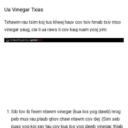
Ua Vinegar Txias
Txhawm rau tsim koj tus kheej hauv cov txiv hmab txiv ntoo
vinegar yaug, cia li ua raws li cov kauj ruam yooj yim:
Sib tov ib feem ntawm vinegar (kua los yog dawb) nrog
peb mus rau plaub qhov chaw ntawm cov dej. (Sim seb
puas yog koj xav tau cov kua los yog dawb vinegar, thiab