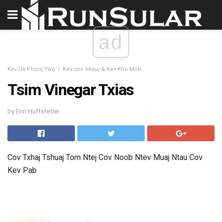
ad
Kev Ua Phooj Ywg
Kev zoo nkauj & Kev Kho Mob
Tsim Vinegar Txias
by Erin Huffstetler
Cov Txhaj Tshuaj Tom Ntej Cov Noob Ntev Muaj Ntau Cov
Kev Pab