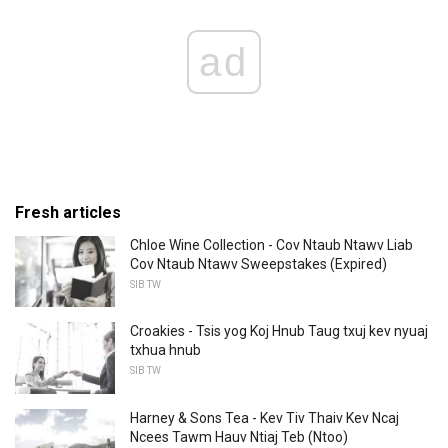
ad
Fresh articles
Chloe Wine Collection - Cov Ntaub Ntawv Liab
Cov Ntaub Ntawv Sweepstakes (Expired)
SIB TW
Croakies - Tsis yog Koj Hnub Taug txuj kev nyuaj
txhua hnub
SIB TW
Harney & Sons Tea - Kev Tiv Thaiv Kev Ncaj
Ncees Tawm Hauv Ntiaj Teb (Ntoo)