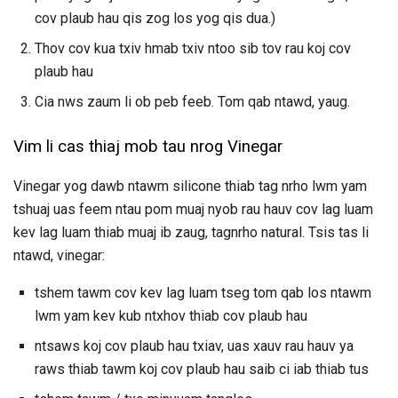
cov plaub hau qis zog los yog qis dua.)
Thov cov kua txiv hmab txiv ntoo sib tov rau koj cov
plaub hau
Cia nws zaum li ob peb feeb. Tom qab ntawd, yaug.
Vim li cas thiaj mob tau nrog Vinegar
Vinegar yog dawb ntawm silicone thiab tag nrho lwm yam
tshuaj uas feem ntau pom muaj nyob rau hauv cov lag luam
kev lag luam thiab muaj ib zaug, tagnrho natural. Tsis tas li
ntawd, vinegar:
tshem tawm cov kev lag luam tseg tom qab los ntawm
lwm yam kev kub ntxhov thiab cov plaub hau
ntsaws koj cov plaub hau txiav, uas xauv rau hauv ya
raws thiab tawm koj cov plaub hau saib ci iab thiab tus