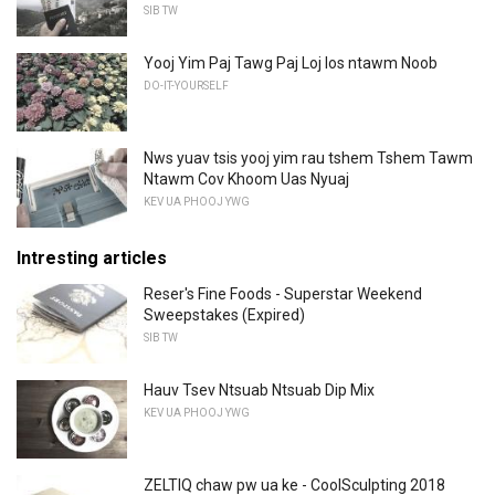
SIB TW
Yooj Yim Paj Tawg Paj Loj los ntawm Noob
DO-IT-YOURSELF
Nws yuav tsis yooj yim rau tshem Tshem Tawm
Ntawm Cov Khoom Uas Nyuaj
KEV UA PHOOJ YWG
Intresting articles
Reser's Fine Foods - Superstar Weekend
Sweepstakes (Expired)
SIB TW
Hauv Tsev Ntsuab Ntsuab Dip Mix
KEV UA PHOOJ YWG
ZELTIQ chaw pw ua ke - CoolSculpting 2018