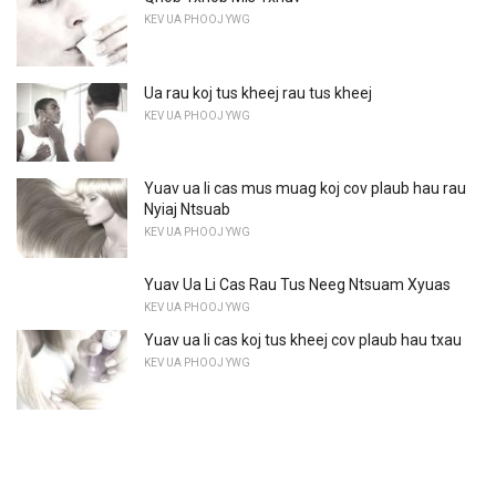
KEV UA PHOOJ YWG
Ua rau koj tus kheej rau tus kheej
KEV UA PHOOJ YWG
Yuav ua li cas mus muag koj cov plaub hau rau
Nyiaj Ntsuab
KEV UA PHOOJ YWG
Yuav Ua Li Cas Rau Tus Neeg Ntsuam Xyuas
KEV UA PHOOJ YWG
Yuav ua li cas koj tus kheej cov plaub hau txau
KEV UA PHOOJ YWG