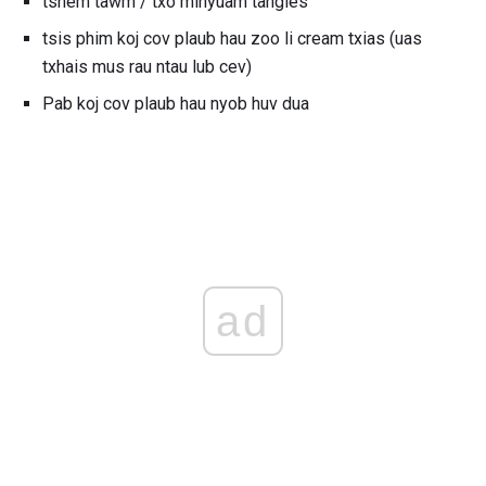
tshem tawm / txo minyuam tangles
tsis phim koj cov plaub hau zoo li cream txias (uas
txhais mus rau ntau lub cev)
Pab koj cov plaub hau nyob huv dua
ad