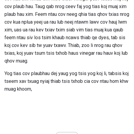
cov plaub hau. Taug qab nrog ceev faj yog tias koj muaj xim
plaub hau xim. Feem ntau cov neeg qhia tias qhov txias nrog
cov kua nplua yeej ua rau lub neej ntawm lawv cov hauj lwm
xim, uas ua rau kev txiav txim siab vim tias muaj kua qaub
feem ntau siv los tsim khaub ncaws thiab qe dyes, tab sis
koj cov kev sib tw yuav txawv. Thiab, zoo li nrog rau qhov
txias, koj yuav tsum tsis txhob haus vinegar rau hauv koj lub
qhov muag.
Yog tias cov plaubhau dej yaug yog tsis yog koj li, tabsis koj
tseem xav txuag nyiaj thiab tsis txhob cia cov ntau hom khw
muag khoom,