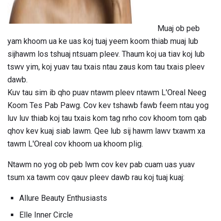
Muaj ob peb
yam khoom ua ke uas koj tuaj yeem koom thiab muaj lub
sijhawm los tshuaj ntsuam pleev. Thaum koj ua tiav koj lub
tswv yim, koj yuav tau txais ntau zaus kom tau txais pleev
dawb.
Kuv tau sim ib qho puav ntawm pleev ntawm L'Oreal Neeg
Koom Tes Pab Pawg. Cov kev tshawb fawb feem ntau yog
luv luv thiab koj tau txais kom tag nrho cov khoom tom qab
qhov kev kuaj siab lawm. Qee lub sij hawm lawv txawm xa
tawm L'Oreal cov khoom ua khoom plig.
Ntawm no yog ob peb lwm cov kev pab cuam uas yuav
tsum xa tawm cov qauv pleev dawb rau koj tuaj kuaj:
Allure Beauty Enthusiasts
Elle Inner Circle