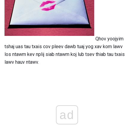
Qhov yoojyim
tshaj uas tau txais cov pleev dawb tuaj yog xav kom lawv
los ntawm kev nplij siab ntawm koj lub tsev thiab tau txais
lawv hauv ntawv.
ad