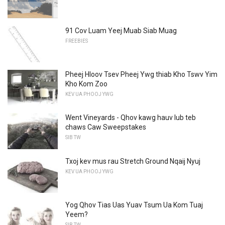
91 Cov Luam Yeej Muab Siab Muag
FREEBIES
Pheej Hloov Tsev Pheej Ywg thiab Kho Tswv Yim
Kho Kom Zoo
KEV UA PHOOJ YWG
Went Vineyards - Qhov kawg hauv lub teb
chaws Caw Sweepstakes
SIB TW
Txoj kev mus rau Stretch Ground Nqaij Nyuj
KEV UA PHOOJ YWG
Yog Qhov Tias Uas Yuav Tsum Ua Kom Tuaj
Yeem?
SIB TW