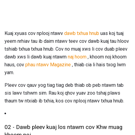
Kuaj xyuas cov nplooj ntawv
dawb txhua hnub
uas koj tuaj
yeem nrhiav tau ib daim ntawv teev cov dawb kuaj tau hloov
tshiab txhua txhua hnub. Cov no muaj xws li cov duab pleev
dawb xws li dawb kuaj ntawm
naj hoom
, khoom noj khoom
haus, cov
phau ntawv Magazine
, thiab cia li hais txog lwm
yam.
Pleev cov qauv yog tiag tiag deb thiab ob peb ntawm tab
sis lawv tshwm sim. Rau koj qhov yuav zoo tshaj plaws
thaum tw ntxiab ib txhia, kos cov nplooj ntawv txhua hnub.
02 - Dawb pleev kuaj los ntawm cov Khw muag