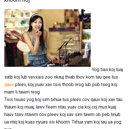
khoom noj
Yog tias koj tuaj
saib koj lub vevxais zoo nkauj thiab thov kom tau qee tus
qauv
pleev, koj yuav xav tsis thoob nrog lub pob tseg koj
mam li tawm nrog.
Tsis tsuas yog koj sim txhua tus pleev cov qauv koj xav tau
thaum koj muaj, lawv feem ntau yuav cia koj coj mus kuaj
hauv tsev ntawm cov pleev koj xav sim tawm ob peb hnub
ua ntej koj kuas nyuas siv khoom. Txhua yam koj tau ua yog