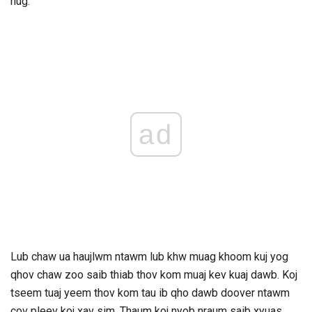
nug.
ad
Lub chaw ua haujlwm ntawm lub khw muag khoom kuj yog
qhov chaw zoo saib thiab thov kom muaj kev kuaj dawb. Koj
tseem tuaj yeem thov kom tau ib qho dawb doover ntawm
cov pleev koj xav sim. Thaum koj nyob nraum saib xyuas