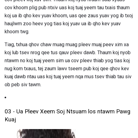
cov khoom plig pub ntxiv uas koj tuaj yeem tau txais thaum
koj ua ib qho kev yuav khoom, uas qee zaus yuav yog ib txoj
haujlwm zoo heev yog tias koj yuav ua ib qho kev yuav
khoom twg.
Tiag, txhua qhov chaw muag muag pleev muaj peev xim xa
koj lub tsev nrog qee tus qauv pleev dawb. Thaum koj nyob
ntawm no koj tuaj yeem sim ua cov pleev thiab yog tias koj
nug kom txaus, tej zaum lawv tseem pub koj qee qhov kev
kuaj dawb ntau uas koj tuaj yeem nqa mus tsev thiab tau siv
ob peb siv tawm.
03 - Ua Pleev Xeem Soj Ntsuam los ntawm Pawg
Kuaj