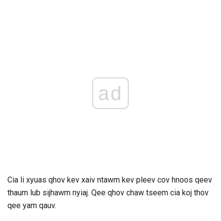
ad
Cia li xyuas qhov kev xaiv ntawm kev pleev cov hnoos qeev
thaum lub sijhawm nyiaj. Qee qhov chaw tseem cia koj thov
qee yam qauv.