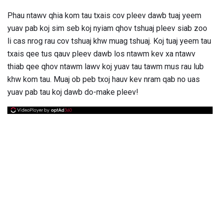
Phau ntawv qhia kom tau txais cov pleev dawb tuaj yeem
yuav pab koj sim seb koj nyiam qhov tshuaj pleev siab zoo
li cas nrog rau cov tshuaj khw muag tshuaj. Koj tuaj yeem tau
txais qee tus qauv pleev dawb los ntawm kev xa ntawv
thiab qee qhov ntawm lawv koj yuav tau tawm mus rau lub
khw kom tau. Muaj ob peb txoj hauv kev nram qab no uas
yuav pab tau koj dawb do-make pleev!