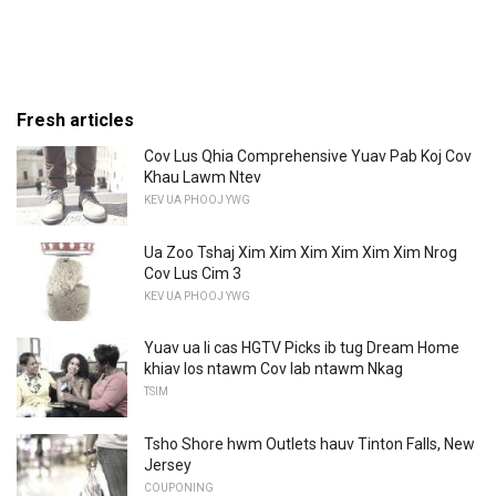
Fresh articles
Cov Lus Qhia Comprehensive Yuav Pab Koj Cov
Khau Lawm Ntev
KEV UA PHOOJ YWG
Ua Zoo Tshaj Xim Xim Xim Xim Xim Xim Nrog
Cov Lus Cim 3
KEV UA PHOOJ YWG
Yuav ua li cas HGTV Picks ib tug Dream Home
khiav los ntawm Cov lab ntawm Nkag
TSIM
Tsho Shore hwm Outlets hauv Tinton Falls, New
Jersey
COUPONING