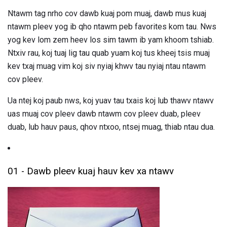
Ntawm tag nrho cov dawb kuaj pom muaj, dawb mus kuaj
ntawm pleev yog ib qho ntawm peb favorites kom tau. Nws
yog kev lom zem heev los sim tawm ib yam khoom tshiab.
Ntxiv rau, koj tuaj lig tau quab yuam koj tus kheej tsis muaj
kev txaj muag vim koj siv nyiaj khwv tau nyiaj ntau ntawm
cov pleev.
Ua ntej koj paub nws, koj yuav tau txais koj lub thawv ntawv
uas muaj cov pleev dawb ntawm cov pleev duab, pleev
duab, lub hauv paus, qhov ntxoo, ntsej muag, thiab ntau dua.
01 - Dawb pleev kuaj hauv kev xa ntawv