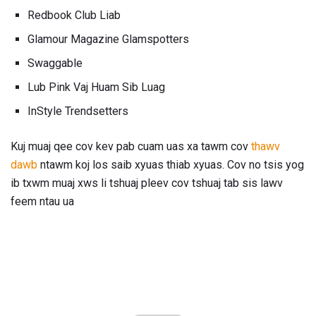
Redbook Club Liab
Glamour Magazine Glamspotters
Swaggable
Lub Pink Vaj Huam Sib Luag
InStyle Trendsetters
Kuj muaj qee cov kev pab cuam uas xa tawm cov
thawv
dawb
ntawm koj los saib xyuas thiab xyuas. Cov no tsis yog
ib txwm muaj xws li tshuaj pleev cov tshuaj tab sis lawv
feem ntau ua