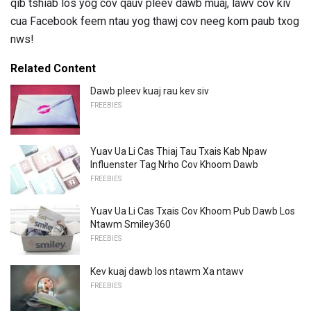
qib tshiab los yog cov qauv pleev dawb muaj, lawv cov kiv
cua Facebook feem ntau yog thawj cov neeg kom paub txog
nws!
Related Content
Dawb pleev kuaj rau kev siv
FREEBIES
Yuav Ua Li Cas Thiaj Tau Txais Kab Npaw
Influenster Tag Nrho Cov Khoom Dawb
FREEBIES
Yuav Ua Li Cas Txais Cov Khoom Pub Dawb Los
Ntawm Smiley360
FREEBIES
Kev kuaj dawb los ntawm Xa ntawv
FREEBIES