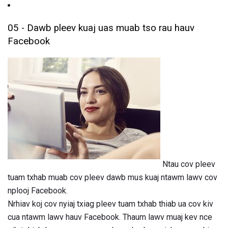
05 - Dawb pleev kuaj uas muab tso rau hauv
Facebook
Ntau cov pleev
tuam txhab muab cov pleev dawb mus kuaj ntawm lawv cov
nplooj Facebook.
Nrhiav koj cov nyiaj txiag pleev tuam txhab thiab ua cov kiv
cua ntawm lawv hauv Facebook. Thaum lawv muaj kev nce