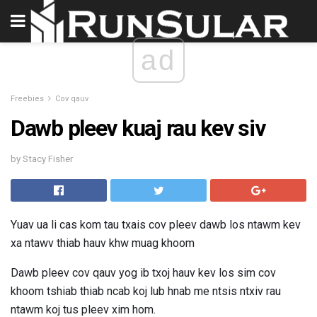
ad
Freebies
Cov qauv
Dawb pleev kuaj rau kev siv
by Stacy Fisher
Yuav ua li cas kom tau txais cov pleev dawb los ntawm kev
xa ntawv thiab hauv khw muag khoom
Dawb pleev cov qauv yog ib txoj hauv kev los sim cov
khoom tshiab thiab ncab koj lub hnab me ntsis ntxiv rau
ntawm koj tus pleev xim hom.