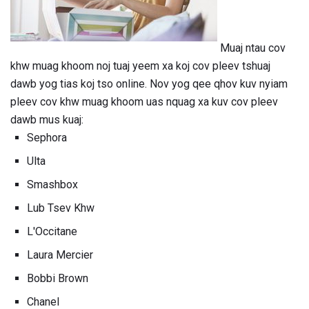
Muaj ntau cov
khw muag khoom noj tuaj yeem xa koj cov pleev tshuaj
dawb yog tias koj tso online. Nov yog qee qhov kuv nyiam
pleev cov khw muag khoom uas nquag xa kuv cov pleev
dawb mus kuaj:
Sephora
Ulta
Smashbox
Lub Tsev Khw
L'Occitane
Laura Mercier
Bobbi Brown
Chanel