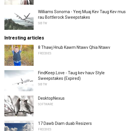
Williams Sonoma - Yeej Muaj Kev Taug Kev mus
rau Bottlerock Sweepstakes
SIB TW
Intresting articles
8 Thawj Hnub Kawm Ntawv Qhia Ntawv
FREEBIES
FindKeep.Love - Taug kev hauv Style
Sweepstakes (Expired)
SIB TW
DesktopNexus
SOFTWARE
17 Dawb Diam duab Resizers
FREEBIES