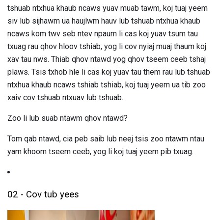
tshuab ntxhua khaub ncaws yuav muab tawm, koj tuaj yeem
siv lub sijhawm ua haujlwm hauv lub tshuab ntxhua khaub
ncaws kom twv seb ntev npaum li cas koj yuav tsum tau
txuag rau qhov hloov tshiab, yog li cov nyiaj muaj thaum koj
xav tau nws. Thiab qhov ntawd yog qhov tseem ceeb tshaj
plaws. Tsis txhob hle li cas koj yuav tau them rau lub tshuab
ntxhua khaub ncaws tshiab tshiab, koj tuaj yeem ua tib zoo
xaiv cov tshuab ntxuav lub tshuab.
Zoo li lub suab ntawm qhov ntawd?
Tom qab ntawd, cia peb saib lub neej tsis zoo ntawm ntau
yam khoom tseem ceeb, yog li koj tuaj yeem pib txuag.
02 - Cov tub yees