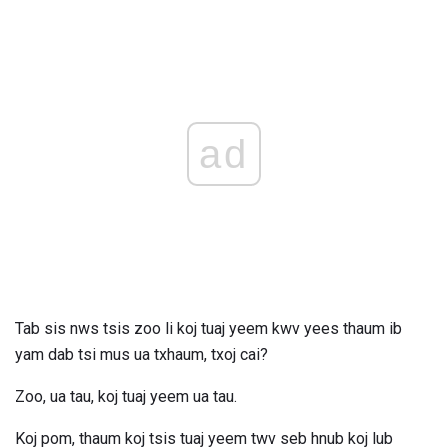
ad
Tab sis nws tsis zoo li koj tuaj yeem kwv yees thaum ib
yam dab tsi mus ua txhaum, txoj cai?
Zoo, ua tau, koj tuaj yeem ua tau.
Koj pom, thaum koj tsis tuaj yeem twv seb hnub koj lub