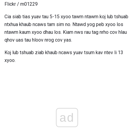
Flickr / m01229
Cia siab tias yuav tau 5-15 xyoo tawm ntawm koj lub tshuab
ntxhua khaub ncaws tam sim no. Ntawd yog peb xyoo los
ntawm kaum xyoo dhau los. Kiam nws rau tag nrho cov hlau
qhov uas tau hloov nrog cov yas.
Koj lub tshuab ziab khaub ncaws yuav tsum kav ntev li 13
xyoo.
ad