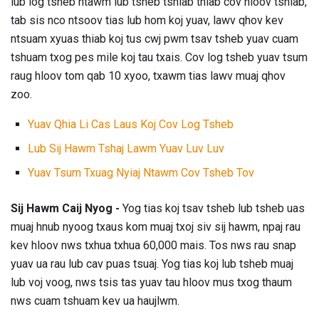
lub log tsheb ntawm lub tsheb tshiab thiab cov hloov tshiab,
tab sis nco ntsoov tias lub hom koj yuav, lawv qhov kev
ntsuam xyuas thiab koj tus cwj pwm tsav tsheb yuav cuam
tshuam txog pes mile koj tau txais. Cov log tsheb yuav tsum
raug hloov tom qab 10 xyoo, txawm tias lawv muaj qhov
zoo.
Yuav Qhia Li Cas Laus Koj Cov Log Tsheb
Lub Sij Hawm Tshaj Lawm Yuav Luv Luv
Yuav Tsum Txuag Nyiaj Ntawm Cov Tsheb Tov
Sij Hawm Caij Nyog -
Yog tias koj tsav tsheb lub tsheb uas
muaj hnub nyoog txaus kom muaj txoj siv sij hawm, npaj rau
kev hloov nws
txhua txhua 60,000 mais. Tos nws rau snap
yuav ua rau lub cav puas tsuaj. Yog tias koj lub tsheb muaj
lub voj voog, nws tsis tas yuav tau hloov mus txog thaum
nws cuam tshuam kev ua haujlwm.