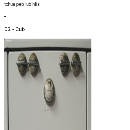
txhua peb lub hlis.
03 - Cub