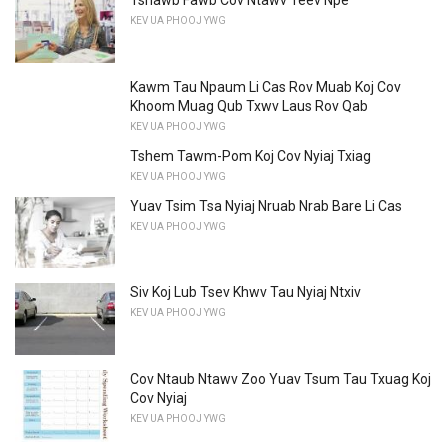
Tshawb Fawb Cov Ntawv Teev Npe
KEV UA PHOOJ YWG
Kawm Tau Npaum Li Cas Rov Muab Koj Cov
Khoom Muag Qub Txwv Laus Rov Qab
KEV UA PHOOJ YWG
Tshem Tawm-Pom Koj Cov Nyiaj Txiag
KEV UA PHOOJ YWG
Yuav Tsim Tsa Nyiaj Nruab Nrab Bare Li Cas
KEV UA PHOOJ YWG
Siv Koj Lub Tsev Khwv Tau Nyiaj Ntxiv
KEV UA PHOOJ YWG
Cov Ntaub Ntawv Zoo Yuav Tsum Tau Txuag Koj
Cov Nyiaj
KEV UA PHOOJ YWG