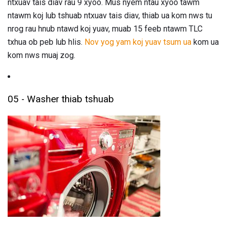
ntxuav tais diav rau 9 xyoo. Mus nyem ntau xyoo tawm
ntawm koj lub tshuab ntxuav tais diav, thiab ua kom nws tu
nrog rau hnub ntawd koj yuav, muab 15 feeb ntawm TLC
txhua ob peb lub hlis.
Nov yog yam koj yuav tsum ua
kom ua
kom nws muaj zog.
05 - Washer thiab tshuab