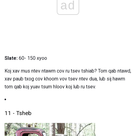
ad
Slate:
60- 150 xyoo
Koj xav mus ntev ntawm cov ru tsev tshiab? Tom qab ntawd,
xav paub txog cov khoom vov tsev ntev dua, lub sij hawm
tom qab koj yuav tsum hloov koj lub ru tsev.
11 - Tsheb