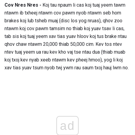
Cov Nres Nres -
Koj tau npaum li cas koj tuaj yeem tawm
ntawm ib txheej ntawm cov pawm nyob ntawm seb hom
brakes koj lub tsheb muaj (disc los yog nruas), qhov zoo
ntawm koj cov pawm tamsim no thiab koj yuav tsav li cas,
tab sis koj tuaj yeem xav tias yuav hloov koj tus brake ntau
qhov chaw ntawm 20,000 thiab 50,000 cim. Kev tos ntev
ntev tuaj yeem ua rau kev kho vaj tse ntau dua (thiab muab
koj txoj kev nyab xeeb ntawm kev pheej hmoo), yog li koj
xav tias yuav tsum nyob twj ywm rau saum txoj hauj lwm no.
ad