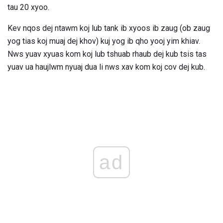
tau 20 xyoo.
Kev nqos dej ntawm koj lub tank ib xyoos ib zaug (ob zaug
yog tias koj muaj dej khov) kuj yog ib qho yooj yim khiav.
Nws yuav xyuas kom koj lub tshuab rhaub dej kub tsis tas
yuav ua haujlwm nyuaj dua li nws xav kom koj cov dej kub.
ad