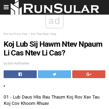
ad
Kev Ua Phooj Ywg
Kev Tswj Nyiaj Txiag
Koj Lub Sij Hawm Ntev Npaum
Li Cas Ntev Li Cas?
by Erin Huffstetler
01 - Lub Daus Hlis Rau Thaum Koj Rov Xav Tau
Koj Cov Khoom Rhuav