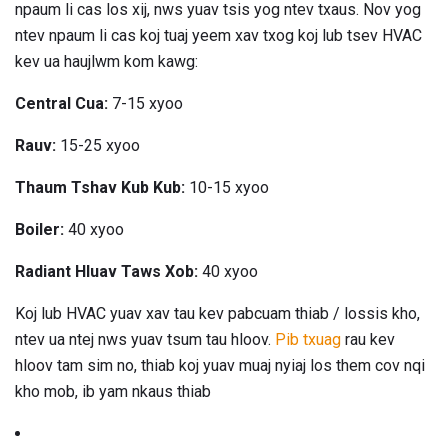
npaum li cas los xij, nws yuav tsis yog ntev txaus. Nov yog
ntev npaum li cas koj tuaj yeem xav txog koj lub tsev HVAC
kev ua haujlwm kom kawg:
Central Cua:
7-15 xyoo
Rauv:
15-25 xyoo
Thaum Tshav Kub Kub:
10-15 xyoo
Boiler:
40 xyoo
Radiant Hluav Taws Xob:
40 xyoo
Koj lub HVAC yuav xav tau kev pabcuam thiab / lossis kho,
ntev ua ntej nws yuav tsum tau hloov.
Pib txuag
rau kev
hloov tam sim no, thiab koj yuav muaj nyiaj los them cov nqi
kho mob, ib yam nkaus thiab