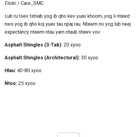
Flickr / Care_SMC
Lub ru tsev tshiab yog ib qho kev yuav khoom, yog li ntawd
nws yog ib qho koj yuav tau npaj rau. Ntawm no yog lub neej
expectancy ntawm ntau yam ntaub ntawv vov:
Asphalt Shingles (3-Tab):
20 xyoo
Asphalt Shingles (Architectural):
30 xyoo
Hlau:
40-80 xyoo
Ntoo:
25 xyoo