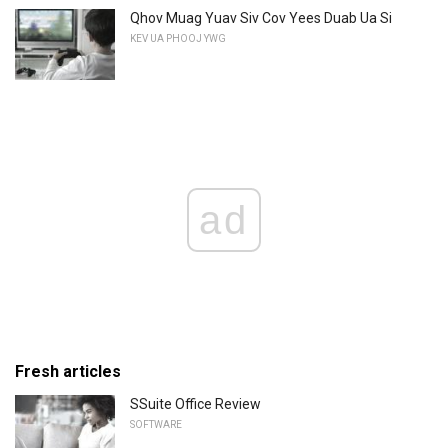
Qhov Muag Yuav Siv Cov Yees Duab Ua Si
KEV UA PHOOJ YWG
ad
Fresh articles
SSuite Office Review
SOFTWARE