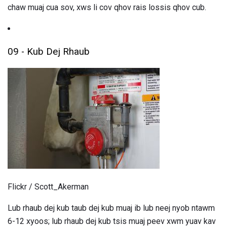
chaw muaj cua sov, xws li cov qhov rais lossis qhov cub.
09 - Kub Dej Rhaub
Flickr / Scott_Akerman
Lub rhaub dej kub taub dej kub muaj ib lub neej nyob ntawm
6-12 xyoos; lub rhaub dej kub tsis muaj peev xwm yuav kav