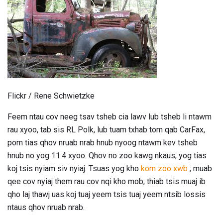
Flickr / Rene Schwietzke
Feem ntau cov neeg tsav tsheb cia lawv lub tsheb li ntawm
rau xyoo, tab sis RL Polk, lub tuam txhab tom qab CarFax,
pom tias qhov nruab nrab hnub nyoog ntawm kev tsheb
hnub no yog 11.4 xyoo. Qhov no zoo kawg nkaus, yog tias
koj tsis nyiam siv nyiaj. Tsuas yog kho
kom zoo xwb
; muab
qee cov nyiaj them rau cov nqi kho mob; thiab tsis muaj ib
qho laj thawj uas koj tuaj yeem tsis tuaj yeem ntsib lossis
ntaus qhov nruab nrab.