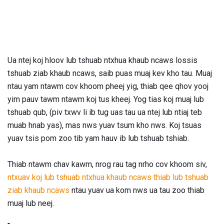
Ua ntej koj hloov lub tshuab ntxhua khaub ncaws lossis
tshuab ziab khaub ncaws, saib puas muaj kev kho tau. Muaj
ntau yam ntawm cov khoom pheej yig, thiab qee qhov yooj
yim pauv tawm ntawm koj tus kheej. Yog tias koj muaj lub
tshuab qub, (piv txwv li ib tug uas tau ua ntej lub ntiaj teb
muab hnab yas), mas nws yuav tsum kho nws. Koj tsuas
yuav tsis pom zoo tib yam hauv ib lub tshuab tshiab.
Thiab ntawm chav kawm, nrog rau tag nrho cov khoom siv,
ntxuav koj lub tshuab ntxhua khaub ncaws thiab lub tshuab
ziab khaub ncaws
ntau yuav ua kom nws ua tau zoo thiab
muaj lub neej.