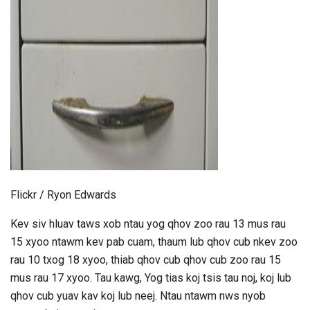
ad
Flickr / Ryon Edwards
Kev siv hluav taws xob ntau yog qhov zoo rau 13 mus rau
15 xyoo ntawm kev pab cuam, thaum lub qhov cub nkev zoo
rau 10 txog 18 xyoo, thiab qhov cub qhov cub zoo rau 15
mus rau 17 xyoo. Tau kawg, Yog tias koj tsis tau noj, koj lub
qhov cub yuav kav koj lub neej. Ntau ntawm nws nyob