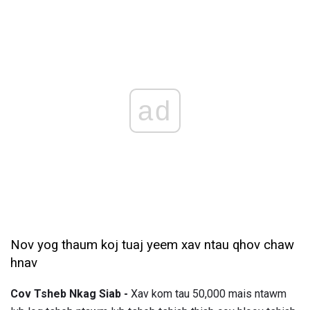
ad
Nov yog thaum koj tuaj yeem xav ntau qhov chaw
hnav
Cov Tsheb Nkag Siab -
Xav kom tau 50,000 mais ntawm