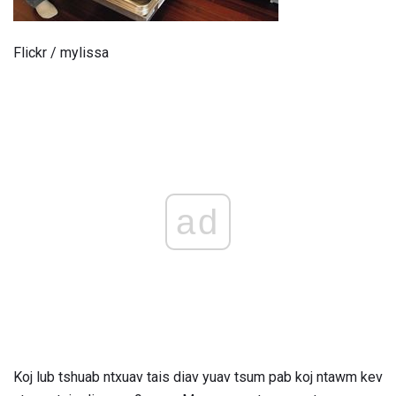
Flickr / mylissa
ad
Koj lub tshuab ntxuav tais diav yuav tsum pab koj ntawm kev