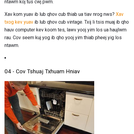
ntawm koj tus cwj pwm.
Xav kom yuav ib lub qhov cub thiab ua tiav nrog nws?
Xav
txog kev yuav
ib lub qhov cub vintage. Txij li tsis muaj ib qho
hauv computer kev koom tes, lawv yooj yim los ua haujlwm
rau. Cov seem kuj yog ib qho yooj yim thiab pheej yig los
ntawm.
04 - Cov Tshuaj Txhuam Hniav