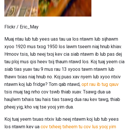
Flickr / Eric_May
Muaj ntau lub tub yees uas tau ua los ntawm lub sijhawm
xyoo 1920 mus txog 1950 los lawm tseem niaj hnub khiav.
Hmoov tsis, lub neej txoj kev cia siab ntawm ib lub pas dej
tau ploj mus qis heev txij thaum ntawd los. Koj tuaj yeem cia
siab tias yuav tau 9 mus rau 13 xyoos tawm ntawm lub
thawv txias niaj hnub no. Koj puas xav nyem lub xyoo ntxiv
ntawm koj lub fridge? Tom qab ntawd,
opt rau ib tug qauv
tsis muaj tag nrho cov tswb thiab xuav. Tsawg dua ua
haujlwm txhais tau hais tias tsawg dua rau kev tawg, thiab
pheej yig, kho vaj tse yooj yim dua.
Koj tuaj yeem txuas ntxiv lub neej ntawm koj lub tub yees
los ntawm kev ua
cov txheej txheem tu cov lus yooj yim