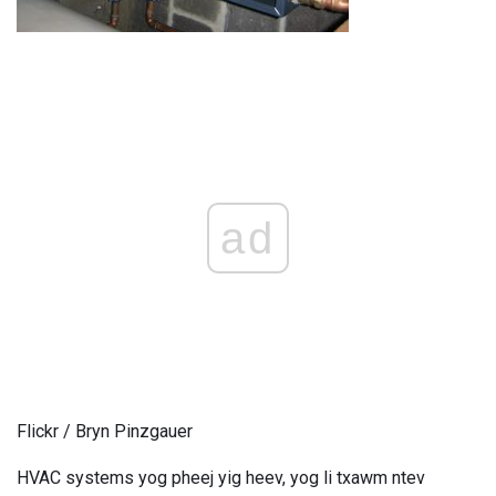
ad
Flickr / Bryn Pinzgauer
HVAC systems yog pheej yig heev, yog li txawm ntev