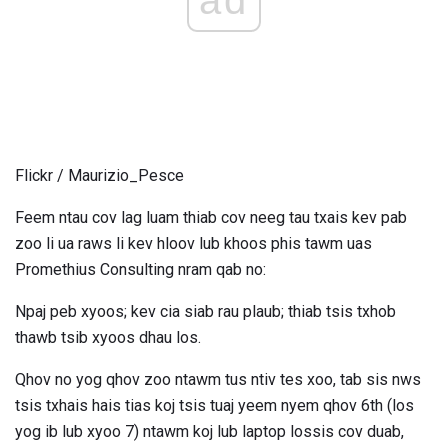
ad
Flickr / Maurizio_Pesce
Feem ntau cov lag luam thiab cov neeg tau txais kev pab
zoo li ua raws li kev hloov lub khoos phis tawm uas
Promethius Consulting nram qab no:
Npaj peb xyoos; kev cia siab rau plaub; thiab tsis txhob
thawb tsib xyoos dhau los.
Qhov no yog qhov zoo ntawm tus ntiv tes xoo, tab sis nws
tsis txhais hais tias koj tsis tuaj yeem nyem qhov 6th (los
yog ib lub xyoo 7) ntawm koj lub laptop lossis cov duab,