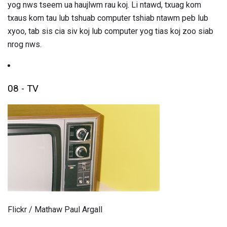
yog nws tseem ua haujlwm rau koj. Li ntawd, txuag kom
txaus kom tau lub tshuab computer tshiab ntawm peb lub
xyoo, tab sis cia siv koj lub computer yog tias koj zoo siab
nrog nws.
08 - TV
Flickr / Mathaw Paul Argall