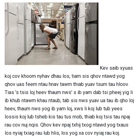
Kev saib xyuas
koj cov khoom nyhav dhau los, tiam sis qhov ntawd yog
qhov uas feem ntau hnav tawm thiab yuav tsum tau hloov.
Tias 's tsis loj heev thaum nws' s ib yam dab tsi pheej yig li
ib khub ntawm khau ntaub, tab sis nws yuav ua tau ib qho loj
heev, thaum nws yog ib yam loj, xws li koj lub tub yees
lossis koj lub tsheb kis tau tus mob, thiab koj tsis tau npaj
rau cov nuj nqis. Qhov kev npaj txhij txog ntawd yog txaus
los nyiaj txiag rau lub hlis, los yog xa cov nyiaj rau koj.