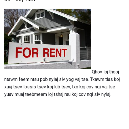
Qhov loj thooj
ntawm feem ntau pob nyiaj siv yog vaj tse. Txawm tias koj
xauj tsev lossis tsev koj lub tsev, txo koj cov nqi vaj tse
yuav muaj teebmeem loj tshaj rau koj cov nqi siv nyiaj.