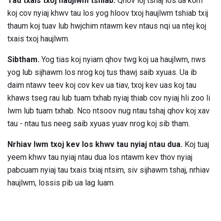
Tau txais txoj haujlwm tshiab.
Qhov loj tshaj los ua kom
koj cov nyiaj khwv tau los yog hloov txoj haujlwm tshiab txij
thaum koj tuav lub hwjchim ntawm kev ntaus nqi ua ntej koj
txais txoj haujlwm.
Sibtham.
Yog tias koj nyiam qhov twg koj ua haujlwm, nws
yog lub sijhawm los nrog koj tus thawj saib xyuas. Ua ib
daim ntawv teev koj cov kev ua tiav, txoj kev uas koj tau
khaws tseg rau lub tuam txhab nyiaj thiab cov nyiaj hli zoo li
lwm lub tuam txhab. Nco ntsoov nug ntau tshaj qhov koj xav
tau - ntau tus neeg saib xyuas yuav nrog koj sib tham.
Nrhiav lwm txoj kev los khwv tau nyiaj ntau dua.
Koj tuaj
yeem khwv tau nyiaj ntau dua los ntawm kev thov nyiaj
pabcuam nyiaj tau txais txiaj ntsim, siv sijhawm tshaj, nrhiav
haujlwm, lossis pib ua lag luam.