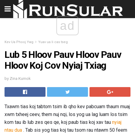
ad
Kev Ua Phooj Ywg
Yuav ua li cas tseg
Lub 5 Hloov Pauv Hloov Pauv
Hloov Koj Cov Nyiaj Txiag
by Zina Kumok
Txawm tias koj tabtom tsim ib qho kev pabcuam thaum muaj
xwm txheej ceev, them nuj nqi, los yog ua lag luam los tsim
kom tau ib lub zes qes qe, koj paub tias koj xav tau
nyiaj
ntau dua
. Tab sis yog tias koj tau tsom rau ntawm 50 feem