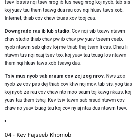
tsev lossis nqi tsev nrog ib tus neeg nrog koj nyob, tab sis
koj yuav tau them tsawg dua rau cov nqi hluav taws xob,
Internet, thiab cov chaw txuas xov tooj cua.
Downgrade rau ib lub studio.
Cov nqi sib txawv ntawm
chav studio thiab chav pw ib chav pw yuav tseem ceeb,
nyob ntawm seb qhov loj me thiab thaj tsam li cas. Dhau li
ntawm tus nqi xauj tsev txo, koj yuav tau txuag los ntawm
them nqi hluav taws xob tsawg dua.
Tsiv mus nyob sab nraum cov zej zog nrov.
Nws zoo
nyob ze cov pas dej thiab cov khw noj mov, tab sis, yog tias
koj nyob ze rau cov chaw nto moo saum toj kawg nkaus, koj
yuav tau them tshaj. Kev tsiv tawm sab nraud ntawm cov
chaw no yuav txuag tau koj cov nyiaj ntau dua ntawm tsev.
04 - Kev Fajseeb Khomob