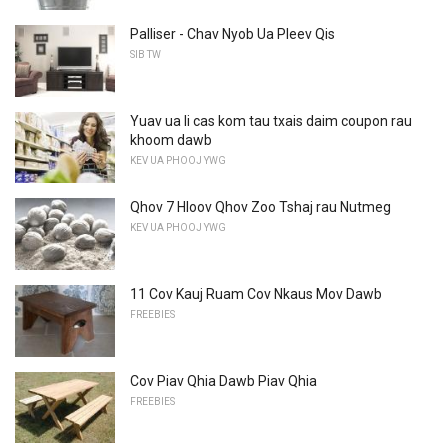
Palliser - Chav Nyob Ua Pleev Qis
SIB TW
Yuav ua li cas kom tau txais daim coupon rau
khoom dawb
KEV UA PHOOJ YWG
Qhov 7 Hloov Qhov Zoo Tshaj rau Nutmeg
KEV UA PHOOJ YWG
11 Cov Kauj Ruam Cov Nkaus Mov Dawb
FREEBIES
Cov Piav Qhia Dawb Piav Qhia
FREEBIES