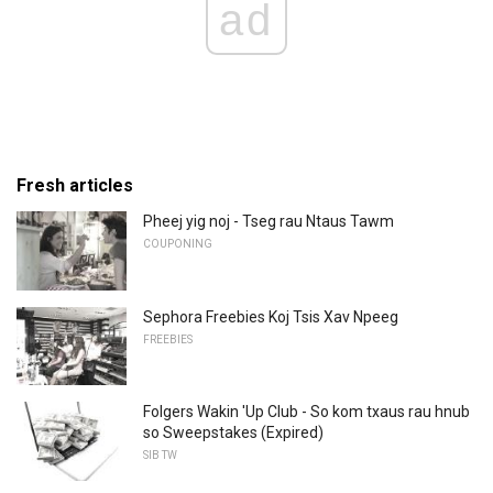
ad
Fresh articles
Pheej yig noj - Tseg rau Ntaus Tawm
COUPONING
Sephora Freebies Koj Tsis Xav Npeeg
FREEBIES
Folgers Wakin 'Up Club - So kom txaus rau hnub
so Sweepstakes (Expired)
SIB TW