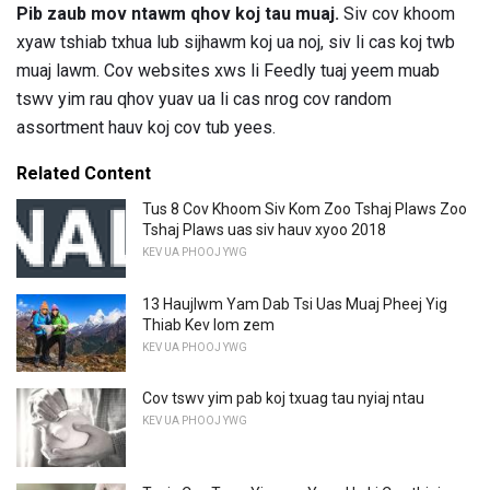
Pib zaub mov ntawm qhov koj tau muaj.
Siv cov khoom
xyaw tshiab txhua lub sijhawm koj ua noj, siv li cas koj twb
muaj lawm. Cov websites xws li Feedly tuaj yeem muab
tswv yim rau qhov yuav ua li cas nrog cov random
assortment hauv koj cov tub yees.
Related Content
Tus 8 Cov Khoom Siv Kom Zoo Tshaj Plaws Zoo
Tshaj Plaws uas siv hauv xyoo 2018
KEV UA PHOOJ YWG
13 Haujlwm Yam Dab Tsi Uas Muaj Pheej Yig
Thiab Kev lom zem
KEV UA PHOOJ YWG
Cov tswv yim pab koj txuag tau nyiaj ntau
KEV UA PHOOJ YWG