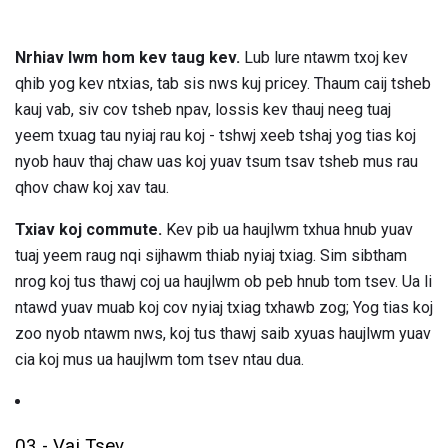
Nrhiav lwm hom kev taug kev.
Lub lure ntawm txoj kev
qhib yog kev ntxias, tab sis nws kuj pricey. Thaum caij tsheb
kauj vab, siv cov tsheb npav, lossis kev thauj neeg tuaj
yeem txuag tau nyiaj rau koj - tshwj xeeb tshaj yog tias koj
nyob hauv thaj chaw uas koj yuav tsum tsav tsheb mus rau
qhov chaw koj xav tau.
Txiav koj commute.
Kev pib ua haujlwm txhua hnub yuav
tuaj yeem raug nqi sijhawm thiab nyiaj txiag. Sim sibtham
nrog koj tus thawj coj ua haujlwm ob peb hnub tom tsev. Ua li
ntawd yuav muab koj cov nyiaj txiag txhawb zog; Yog tias koj
zoo nyob ntawm nws, koj tus thawj saib xyuas haujlwm yuav
cia koj mus ua haujlwm tom tsev ntau dua.
03 - Vaj Tsev