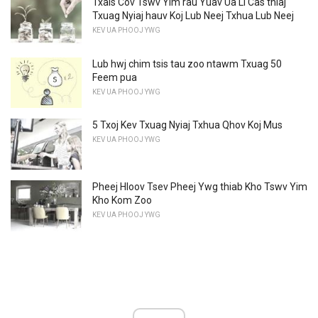
Txais Cov Tswv Yim rau Yuav Ua Li Cas thiaj
Txuag Nyiaj hauv Koj Lub Neej Txhua Lub Neej
KEV UA PHOOJ YWG
Lub hwj chim tsis tau zoo ntawm Txuag 50
Feem pua
KEV UA PHOOJ YWG
5 Txoj Kev Txuag Nyiaj Txhua Qhov Koj Mus
KEV UA PHOOJ YWG
Pheej Hloov Tsev Pheej Ywg thiab Kho Tswv Yim
Kho Kom Zoo
KEV UA PHOOJ YWG