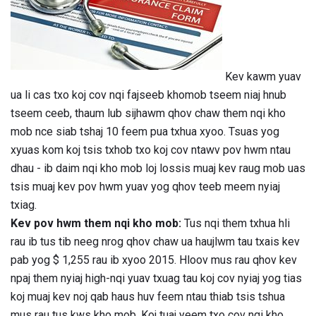
Kev kawm yuav
ua li cas txo koj cov nqi fajseeb khomob tseem niaj hnub
tseem ceeb, thaum lub sijhawm qhov chaw them nqi kho
mob nce siab tshaj 10 feem pua ​​txhua xyoo. Tsuas yog
xyuas kom koj tsis txhob txo koj cov ntawv pov hwm ntau
dhau - ib daim nqi kho mob loj lossis muaj kev raug mob uas
tsis muaj kev pov hwm yuav yog qhov teeb meem nyiaj
txiag.
Kev pov hwm them nqi kho mob:
Tus nqi them txhua hli
rau ib tus tib neeg nrog qhov chaw ua haujlwm tau txais kev
pab yog $ 1,255 rau ib xyoo 2015. Hloov mus rau qhov kev
npaj them nyiaj high-nqi yuav txuag tau koj cov nyiaj yog tias
koj muaj kev noj qab haus huv feem ntau thiab tsis tshua
mus rau tus kws kho mob. Koj tuaj yeem txo cov nqi kho