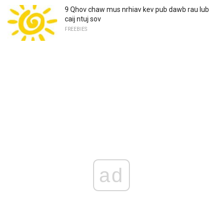
9 Qhov chaw mus nrhiav kev pub dawb rau lub
caij ntuj sov
FREEBIES
ad