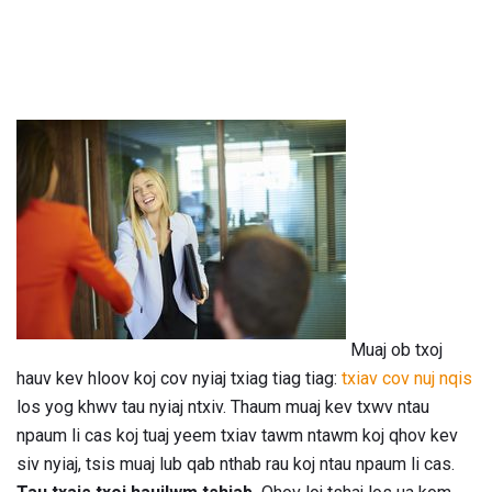
Muaj ob txoj
hauv kev hloov koj cov nyiaj txiag tiag tiag:
txiav cov nuj nqis
los yog khwv tau nyiaj ntxiv. Thaum muaj kev txwv ntau
npaum li cas koj tuaj yeem txiav tawm ntawm koj qhov kev
siv nyiaj, tsis muaj lub qab nthab rau koj ntau npaum li cas.