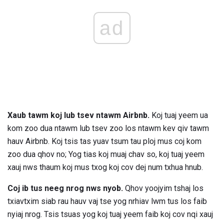
ad
Xaub tawm koj lub tsev ntawm Airbnb.
Koj tuaj yeem ua
kom zoo dua ntawm lub tsev zoo los ntawm kev qiv tawm
hauv Airbnb. Koj tsis tas yuav tsum tau ploj mus coj kom
zoo dua qhov no; Yog tias koj muaj chav so, koj tuaj yeem
xauj nws thaum koj mus txog koj cov dej num txhua hnub.
Coj ib tus neeg nrog nws nyob.
Qhov yoojyim tshaj los
txiavtxim siab rau hauv vaj tse yog nrhiav lwm tus los faib
nyiaj nrog. Tsis tsuas yog koj tuaj yeem faib koj cov nqi xauj