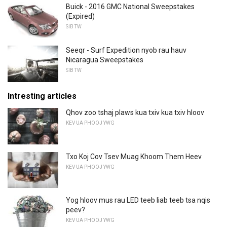
Buick - 2016 GMC National Sweepstakes
(Expired)
SIB TW
Seeqr - Surf Expedition nyob rau hauv
Nicaragua Sweepstakes
SIB TW
Intresting articles
Qhov zoo tshaj plaws kua txiv kua txiv hloov
KEV UA PHOOJ YWG
Txo Koj Cov Tsev Muag Khoom Them Heev
KEV UA PHOOJ YWG
Yog hloov mus rau LED teeb liab teeb tsa nqis
peev?
KEV UA PHOOJ YWG