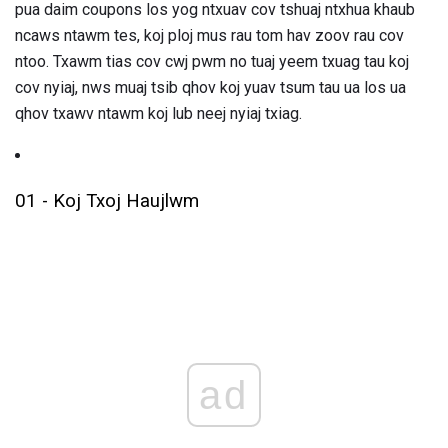
pua ​​daim coupons los yog ntxuav cov tshuaj ntxhua khaub
ncaws ntawm tes, koj ploj mus rau tom hav zoov rau cov
ntoo. Txawm tias cov cwj pwm no tuaj yeem txuag tau koj
cov nyiaj, nws muaj tsib qhov koj yuav tsum tau ua los ua
qhov txawv ntawm koj lub neej nyiaj txiag.
01 - Koj Txoj Haujlwm
ad