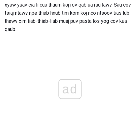
xyaw yuav cia li cua thaum koj rov qab ua rau lawv. Sau cov
tsiaj ntawv npe thiab hnub tim kom koj nco ntsoov tias lub
thawv xim liab-thiab-liab muaj puv pasta los yog cov kua
qaub.
ad