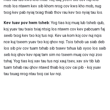
mob los ntawm kev sib khom nrog cov kws kho mob, nug
txog kev pab nyiaj txiag thiab thov rau kev txo nyiaj tau los.
Kev tuav pov hwm tsheb:
Yog tias koj muaj lub tsheb qub,
koj yuav tau txais txiaj ntsig los ntawm cov kev pabcuam faj
seeb txog kev txo koj tus nqi. Kev ua kom koj cov nuj nqis
nce kuj tseem yuav txo koj qhov nqi. Tsis txhob ua siab deb
los sib piv cov tuam txhab sib txawv txhua lub xyoo los saib
seb koj qhov kev npaj tam sim no tseem muaj cov nqi zoo
tshaj. Yog tias koj xav tau tus nqi xauj tsev, xav siv tib lub
tuam txhab rau qhov ntawd thiab koj cov cai pib - koj yuav
tau txuag nrog ntau txoj cai luv nqi.