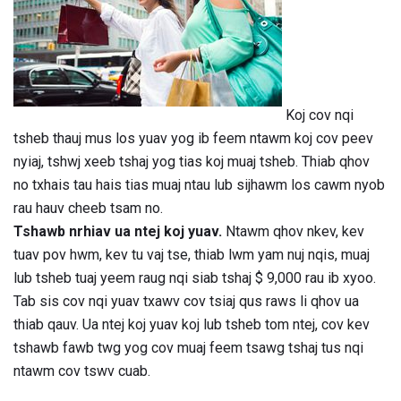
Koj cov nqi
tsheb thauj mus los yuav yog ib feem ntawm koj cov peev
nyiaj, tshwj xeeb tshaj yog tias koj muaj tsheb. Thiab qhov
no txhais tau hais tias muaj ntau lub sijhawm los cawm nyob
rau hauv cheeb tsam no.
Tshawb nrhiav ua ntej koj yuav.
Ntawm qhov nkev, kev
tuav pov hwm, kev tu vaj tse, thiab lwm yam nuj nqis, muaj
lub tsheb tuaj yeem raug nqi siab tshaj $ 9,000 rau ib xyoo.
Tab sis cov nqi yuav txawv cov tsiaj qus raws li qhov ua
thiab qauv. Ua ntej koj yuav koj lub tsheb tom ntej, cov kev
tshawb fawb twg yog cov muaj feem tsawg tshaj tus nqi
ntawm cov tswv cuab.