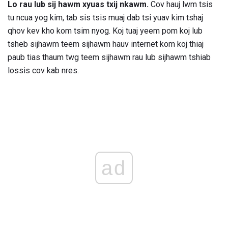
Lo rau lub sij hawm xyuas txij nkawm.
Cov hauj lwm tsis
tu ncua yog kim, tab sis tsis muaj dab tsi yuav kim tshaj
qhov kev kho kom tsim nyog. Koj tuaj yeem pom koj lub
tsheb sijhawm teem sijhawm hauv internet kom koj thiaj
paub tias thaum twg teem sijhawm rau lub sijhawm tshiab
lossis cov kab nres.
ad