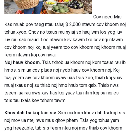
Cov neeg Mis
Kas muab pov tseg ntau tshaj $ 2,000 ntawm cov khoom noj
txhua xyoo. Qhov no txaus rau nyiaj so haujlwm los yog luv
luv rau sab nraud. Los ntawm kev kawm txo cov nqi ntawm
cov khoom noj, koj tuaj yeem txo cov khoom noj khoom muaj
feem ntawm koj cov nyiaj.
Noj hauv khoom.
Tsis txhob ua khoom noj kom txaus rau ib
hmos, sim ua cov pluas noj nyob hauv cov khoom noj. Koj
tuaj yeem siv cov khoom xyaw uas tsis zoo, thiab koj yuav
muaj txaus noj su thiab noj hmo hnub tom qab. Thiab nws
tseem ua rau nws xav tias koj yuav tau ntim koj su noj es
tsis tau txais kev tshem tawm.
Khov dab tsi koj tsis siv.
Sim cia kom khov dab tsi koj tsis
noj mov ua ntej nws mus qhov phem. Tsis yog txhua yam
yog freezable, tab sis feem ntau noj mov thiab cov khoom