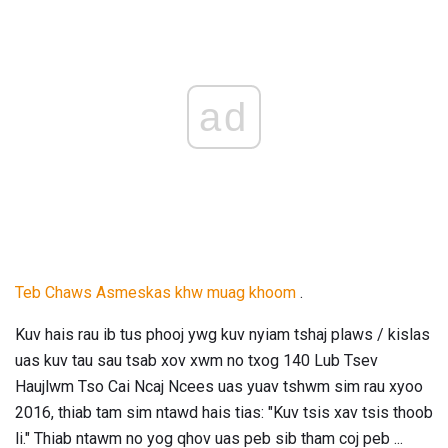
ad
Teb Chaws Asmeskas khw muag khoom
.
Kuv hais rau ib tus phooj ywg kuv nyiam tshaj plaws / kislas
uas kuv tau sau tsab xov xwm no txog 140 Lub Tsev
Haujlwm Tso Cai Ncaj Ncees uas yuav tshwm sim rau xyoo
2016, thiab tam sim ntawd hais tias: "Kuv tsis xav tsis thoob
li." Thiab ntawm no yog qhov uas peb sib tham coj peb ...