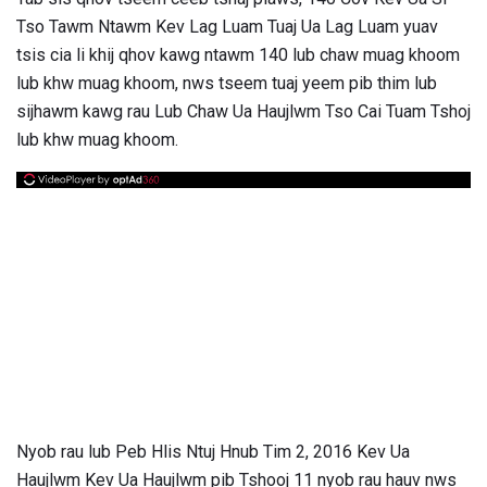
Tso Tawm Ntawm Kev Lag Luam Tuaj Ua Lag Luam yuav
tsis cia li khij qhov kawg ntawm 140 lub chaw muag khoom
lub khw muag khoom, nws tseem tuaj yeem pib thim lub
sijhawm kawg rau Lub Chaw Ua Haujlwm Tso Cai Tuam Tshoj
lub khw muag khoom.
Nyob rau lub Peb Hlis Ntuj Hnub Tim 2, 2016 Kev Ua
Haujlwm Kev Ua Haujlwm pib Tshooj 11 nyob rau hauv nws