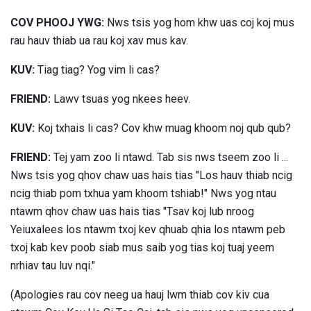
COV PHOOJ YWG:
Nws tsis yog hom khw uas coj koj mus
rau hauv thiab ua rau koj xav mus kav.
KUV:
Tiag tiag? Yog vim li cas?
FRIEND:
Lawv tsuas yog nkees heev.
KUV:
Koj txhais li cas? Cov khw muag khoom noj qub qub?
FRIEND:
Tej yam zoo li ntawd. Tab sis nws tseem zoo li ...
Nws tsis yog qhov chaw uas hais tias "Los hauv thiab ncig
ncig thiab pom txhua yam khoom tshiab!" Nws yog ntau
ntawm qhov chaw uas hais tias "Tsav koj lub nroog
Yeiuxalees los ntawm txoj kev qhuab qhia los ntawm peb
txoj kab kev poob siab mus saib yog tias koj tuaj yeem
nrhiav tau luv nqi."
(Apologies rau cov neeg ua hauj lwm thiab cov kiv cua