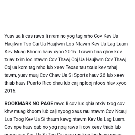
Yuav ua li cas raws li nram no yog tag nrho Cov Kev Ua
Haujlwm Tso Cai Ua Haujlwm Los Ntawm Kev Ua Lag Luam
Kev Muag Khoom hauv xyoo 2016. Txawm tias qhov kev
txiav txim los ntawm Cov Thawj Coj Ua Haujlwm Cov Thawj
Coj ua kom tag nrho lub xeev Texas tau txais kev tshaj
tawm, yuav muaj Cov Chaw Ua Si Sports hauv 26 lub xeev
thiab hauv Puerto Rico dhau lub caij nplooj ntoos hlav xyoo
2016.
BOOKMARK NO PAGE
raws li cov lus qhia ntxiv txog cov
khw muag khoom lub caij nyoog xaus rau ntawm Cov Ncauj
Lus Txog Kev Ua Si thaum kawg ntawm Kev Ua Lag Luam.
Cov npe hauv qab no yog npaj raws li cov xeev thiab lub
nroog uas Kev Ua Si Tso Cai mus rau kev lag luam muag