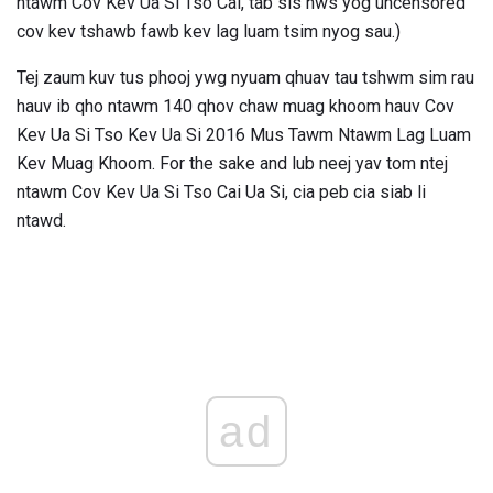
ntawm Cov Kev Ua Si Tso Cai, tab sis nws yog uncensored
cov kev tshawb fawb kev lag luam tsim nyog sau.)
Tej zaum kuv tus phooj ywg nyuam qhuav tau tshwm sim rau
hauv ib qho ntawm 140 qhov chaw muag khoom hauv Cov
Kev Ua Si Tso Kev Ua Si 2016 Mus Tawm Ntawm Lag Luam
Kev Muag Khoom. For the sake and lub neej yav tom ntej
ntawm Cov Kev Ua Si Tso Cai Ua Si, cia peb cia siab li
ntawd.
ad