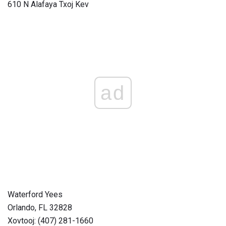
610 N Alafaya Txoj Kev
ad
Waterford Yees
Orlando, FL 32828
Xovtooj: (407) 281-1660