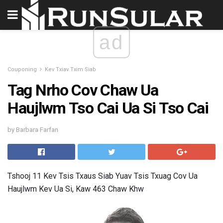
ad
Couponing
Kev Txiav Txim Siab
Tag Nrho Cov Chaw Ua
Haujlwm Tso Cai Ua Si Tso Cai
by Barbara Farfan
Tshooj 11 Kev Tsis Txaus Siab Yuav Tsis Txuag Cov Ua
Haujlwm Kev Ua Si, Kaw 463 Chaw Khw