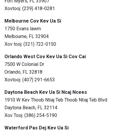
Fort Myers, FL 33907
Xovtooj: (239) 418-0281
Melbourne Cov Kev Ua Si
1750 Evans lawm
Melbourne, FL 32904
Xov tooj: (321) 722-0150
Orlando West Cov Kev Ua Si Cov Cai
7500 W Colonial Dr
Orlando, FL 32818
Xovtooj: (407) 291-6653
Daytona Beach Kev Ua Si Ncaj Ncees
1910 W Kev Thoob Ntiaj Teb Thoob Ntiaj Teb Blvd
Daytona Beach, FL 32114
Xov Tooj: (386) 254-5190
Waterford Pas Dej Kev Ua Si