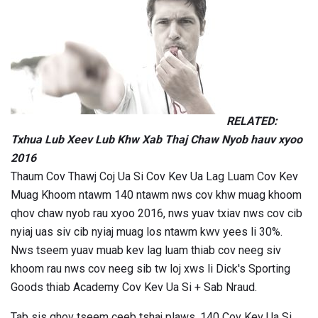
RELATED:
Txhua Lub Xeev Lub Khw Xab Thaj Chaw Nyob hauv xyoo
2016
Thaum Cov Thawj Coj Ua Si Cov Kev Ua Lag Luam Cov Kev
Muag Khoom ntawm 140 ntawm nws cov khw muag khoom
qhov chaw nyob rau xyoo 2016, nws yuav txiav nws cov cib
nyiaj uas siv cib nyiaj muag los ntawm kwv yees li 30%.
Nws tseem yuav muab kev lag luam thiab cov neeg siv
khoom rau nws cov neeg sib tw loj xws li Dick's Sporting
Goods thiab Academy Cov Kev Ua Si + Sab Nraud.
Tab sis qhov tseem ceeb tshaj plaws, 140 Cov Kev Ua Si