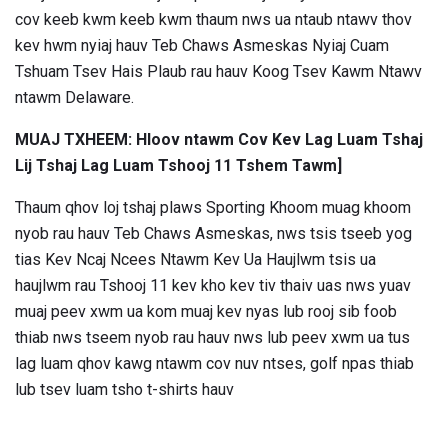
cov keeb kwm keeb kwm thaum nws ua ntaub ntawv thov
kev hwm nyiaj hauv Teb Chaws Asmeskas Nyiaj Cuam
Tshuam Tsev Hais Plaub rau hauv Koog Tsev Kawm Ntawv
ntawm Delaware.
MUAJ TXHEEM: Hloov ntawm Cov Kev Lag Luam Tshaj
Lij Tshaj Lag Luam Tshooj 11 Tshem Tawm]
Thaum qhov loj tshaj plaws Sporting Khoom muag khoom
nyob rau hauv Teb Chaws Asmeskas, nws tsis tseeb yog
tias Kev Ncaj Ncees Ntawm Kev Ua Haujlwm tsis ua
haujlwm rau Tshooj 11 kev kho kev tiv thaiv uas nws yuav
muaj peev xwm ua kom muaj kev nyas lub rooj sib foob
thiab nws tseem nyob rau hauv nws lub peev xwm ua tus
lag luam qhov kawg ntawm cov nuv ntses, golf npas thiab
lub tsev luam tsho t-shirts hauv