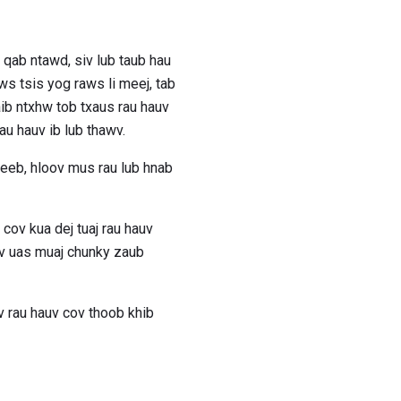
qab ntawd, siv lub taub hau
Nws tsis yog raws li meej, tab
ib ntxhw tob txaus rau hauv
au hauv ib lub thawv.
feeb, hloov mus rau lub hnab
cov kua dej tuaj rau hauv
av uas muaj chunky zaub
v rau hauv cov thoob khib