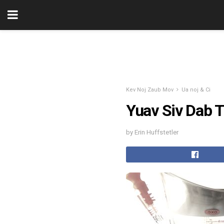
Kev Noj Zaub Mov
Ua noj & Ci
Yuav Siv Dab T
by Erin Huffstetler