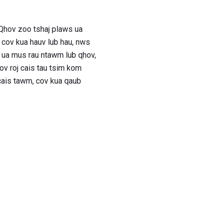
. Qhov zoo tshaj plaws ua
 cov kua hauv lub hau, nws
 ua mus rau ntawm lub qhov,
ov roj cais tau tsim kom
 cais tawm, cov kua qaub