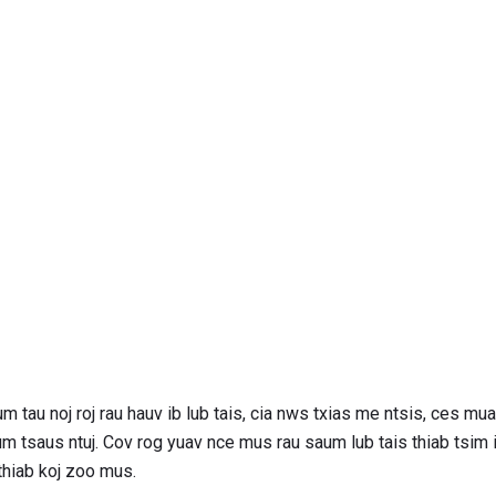
m tau noj roj rau hauv ib lub tais, cia nws txias me ntsis, ces mu
m tsaus ntuj. Cov rog yuav nce mus rau saum lub tais thiab tsim i
 thiab koj zoo mus.