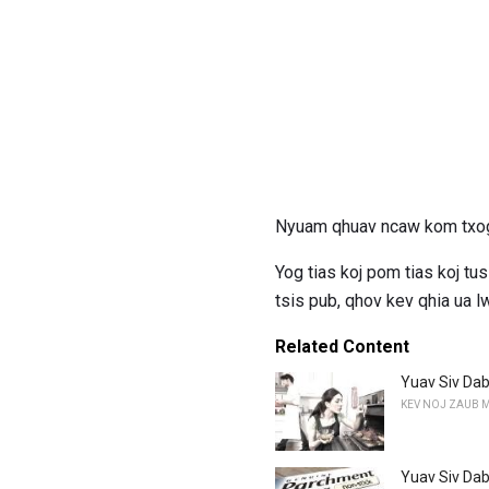
Nyuam qhuav ncaw kom txog 
Yog tias koj pom tias koj tu
tsis pub, qhov kev qhia ua
Related Content
Yuav Siv Da
KEV NOJ ZAUB 
Yuav Siv Dab