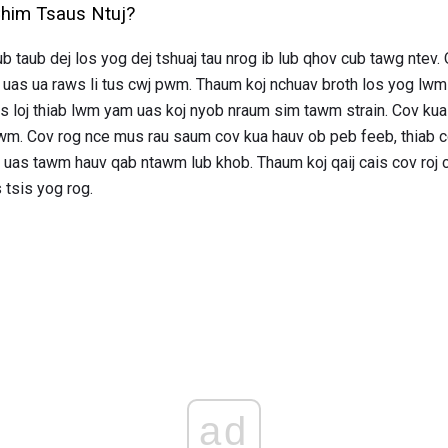
Chim Tsaus Ntuj?
lub taub dej los yog dej tshuaj tau nrog ib lub qhov cub tawg ntev
 uas ua raws li tus cwj pwm. Thaum koj nchuav broth los yog lwm
s loj thiab lwm yam uas koj nyob nraum sim tawm strain. Cov kua
awm. Cov rog nce mus rau saum cov kua hauv ob peb feeb, thiab c
a, uas tawm hauv qab ntawm lub khob. Thaum koj qaij cais cov roj
 tsis yog rog.
ad