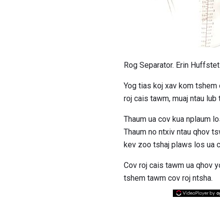
Rog Separator. Erin Huffstet
Yog tias koj xav kom tshem c
roj cais tawm, muaj ntau lub 
Thaum ua cov kua nplaum los
Thaum no ntxiv ntau qhov tsw
kev zoo tshaj plaws los ua c
Cov roj cais tawm ua qhov yo
tshem tawm cov roj ntsha.