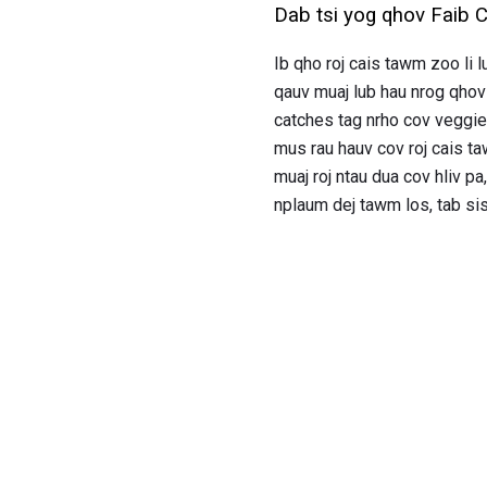
Dab tsi yog qhov Faib 
Ib qho roj cais tawm zoo li 
qauv muaj lub hau nrog qhov
catches tag nrho cov veggie
mus rau hauv cov roj cais t
muaj roj ntau dua cov hliv p
nplaum dej tawm los, tab sis