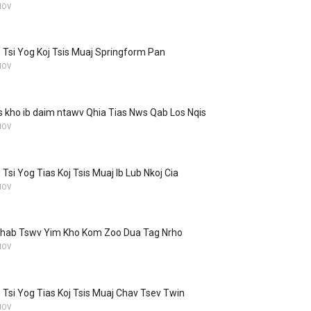
MOV
 Tsi Yog Koj Tsis Muaj Springform Pan
MOV
as kho ib daim ntawv Qhia Tias Nws Qab Los Nqis
MOV
Tsi Yog Tias Koj Tsis Muaj Ib Lub Nkoj Cia
MOV
hab Tswv Yim Kho Kom Zoo Dua Tag Nrho
MOV
 Tsi Yog Tias Koj Tsis Muaj Chav Tsev Twin
MOV