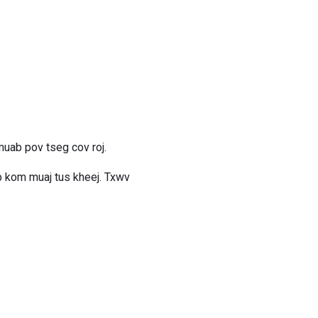
uab pov tseg cov roj.
eb kom muaj tus kheej. Txwv