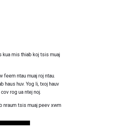
 kua mis thiab koj tsis muaj
 feem ntau muaj roj ntau.
haus huv. Yog li, txoj hauv
ov rog ua ntej noj.
nyob nraum tsis muaj peev xwm