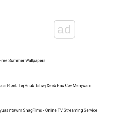
ad
 Free Summer Wallpapers
a si R peb Tej Hnub Tshwj Xeeb Rau Cov Menyuam
xyuas ntawm SnagFilms - Online TV Streaming Service