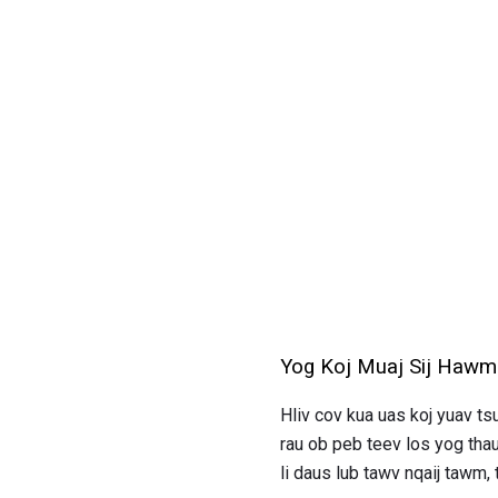
Yog Koj Muaj Sij Hawm
Hliv cov kua uas koj yuav tsu
rau ob peb teev los yog thau
li daus lub tawv nqaij tawm,