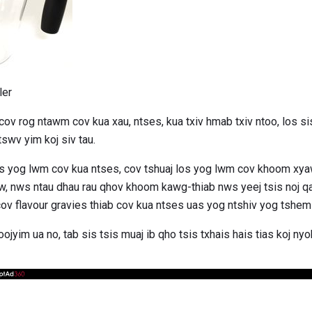
ler
ov rog ntawm cov kua xau, ntses, kua txiv hmab txiv ntoo, los sis
tswv yim koj siv tau.
 yog lwm cov kua ntses, cov tshuaj los yog lwm cov khoom xyaw
, nws ntau dhau rau qhov khoom kawg-thiab nws yeej tsis noj qab 
ov flavour gravies thiab cov kua ntses uas yog ntshiv yog tshem c
ojyim ua no, tab sis tsis muaj ib qho tsis txhais hais tias koj 