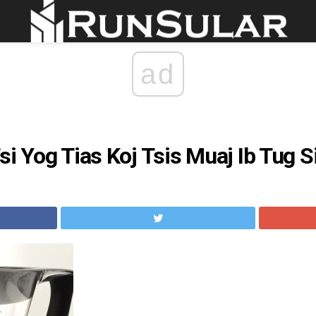
ad
si Yog Tias Koj Tsis Muaj Ib Tug S