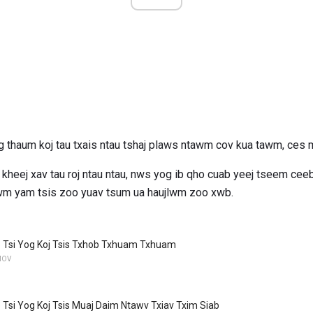
thaum koj tau txais ntau tshaj plaws ntawm cov kua tawm, ces m
s kheej xav tau roj ntau ntau, nws yog ib qho cuab yeej tseem ce
 lwm yam tsis zoo yuav tsum ua haujlwm zoo xwb.
b Tsi Yog Koj Tsis Txhob Txhuam Txhuam
MOV
 Tsi Yog Koj Tsis Muaj Daim Ntawv Txiav Txim Siab