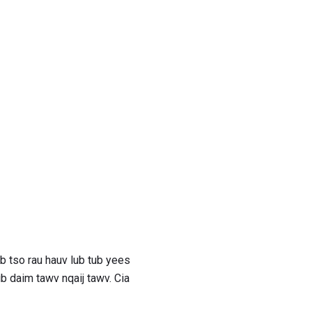
ab tso rau hauv lub tub yees
b daim tawv nqaij tawv. Cia