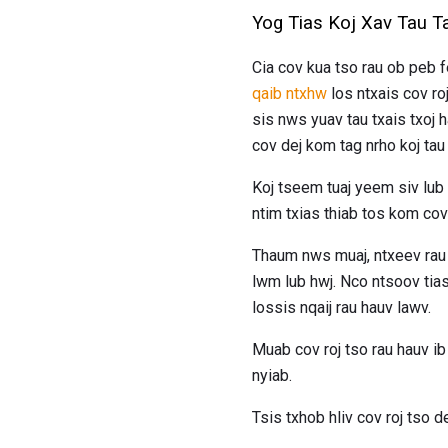
Yog Tias Koj Xav Tau 
Cia cov kua tso rau ob peb 
qaib
ntxhw
los ntxais cov roj
sis nws yuav tau txais txoj
cov dej kom tag nrho koj tau
Koj tseem tuaj yeem siv lub 
ntim txias thiab tos kom cov
Thaum nws muaj, ntxeev rau 
lwm lub hwj. Nco ntsoov tia
lossis nqaij rau hauv lawv.
Muab cov roj tso rau hauv i
nyiab.
Tsis txhob hliv cov roj tso 