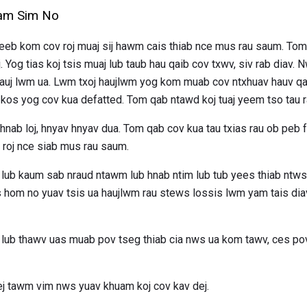
Tam Sim No
feeb kom cov roj muaj sij hawm cais thiab nce mus rau saum. Tom 
. Yog tias koj tsis muaj lub taub hau qaib cov txwv, siv rab diav. 
 hauj lwm ua. Lwm txoj haujlwm yog kom muab cov ntxhuav hauv qa
 kos yog cov kua defatted. Tom qab ntawd koj tuaj yeem tso tau r
hnab loj, hnyav hnyav dua. Tom qab cov kua tau txias rau ob peb 
 roj nce siab mus rau saum.
lub kaum sab nraud ntawm lub hnab ntim lub tub yees thiab ntws 
s hom no yuav tsis ua haujlwm rau stews lossis lwm yam tais di
b lub thawv uas muab pov tseg thiab cia nws ua kom tawv, ces po
dej tawm vim nws yuav khuam koj cov kav dej.