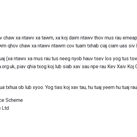
 chaw xa ntawv xa tawm, xa koj daim ntawv thov mus rau emea
wm qhov chaw xa ntawv ntawm cov tuam txhab ciaj ciam uas siv 
uaj (xa ntawv xa mus rau tus neeg nyob hauv tsev los yog tus tsw
g.uk, piav qhia txog koj lub siab xav sau npe rau Kev Xaiv Ko
a txhua ob lub xyoo. Yog tias koj xav tau, hu tuaj yeem hu tuaj ra
ence Scheme
 Ltd