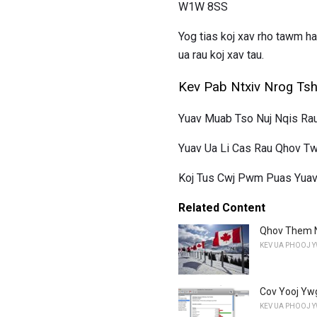
W1W 8SS
Yog tias koj xav rho tawm h
ua rau koj xav tau.
Kev Pab Ntxiv Nrog Tsh
Yuav Muab Tso Nuj Nqis Rau
Yuav Ua Li Cas Rau Qhov T
Koj Tus Cwj Pwm Puas Yuav
Related Content
Qhov Them N
KEV UA PHOOJ 
Cov Yooj Ywg
KEV UA PHOOJ 