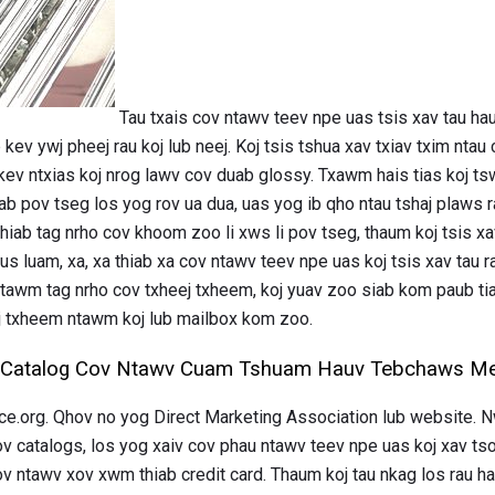
Tau txais cov ntawv teev npe uas tsis xav tau ha
 kev ywj pheej rau koj lub neej. Koj tsis tshua xav txiav txim ntau
ev ntxias koj nrog lawv cov duab glossy. Txawm hais tias koj tsw
b pov tseg los yog rov ua dua, uas yog ib qho ntau tshaj plaws r
hiab tag nrho cov khoom zoo li xws li pov tseg, thaum koj tsis 
us luam, xa, xa thiab xa cov ntawv teev npe uas koj tsis xav tau 
ntawm tag nrho cov txheej txheem, koj yuav zoo siab kom paub tia
j txheem ntawm koj lub mailbox kom zoo.
 Catalog Cov Ntawv Cuam Tshuam Hauv Tebchaws M
.org. Qhov no yog Direct Marketing Association lub website. Nws
 catalogs, los yog xaiv cov phau ntawv teev npe uas koj xav ts
v ntawv xov xwm thiab credit card. Thaum koj tau nkag los rau ha