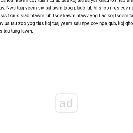
v xa los ntawm cov tuam txhab uas koj tau ua yav dhau los, tab s
. Nws tuaj yeem siv sijhawm txog plaub lub hlis los nres cov ntaw
sis txaus siab ntawm lub tsev kawm ntawv yog tias koj tseem ta
ev ua tau zoo yog tias koj tuaj yeem sau npe cov npe qub, koj qh
as tau tuag lawm.
ad