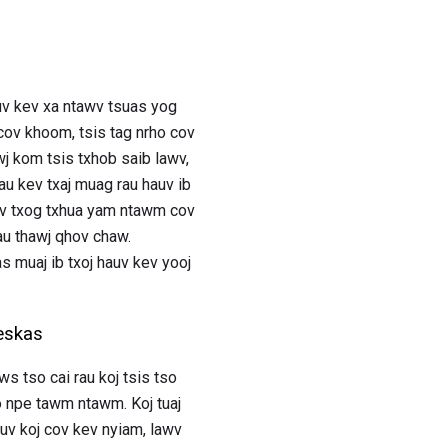
uv kev xa ntawv tsuas yog
 cov khoom, tsis tag nrho cov
j kom tsis txhob saib lawv,
au kev txaj muag rau hauv ib
xav txog txhua yam ntawm cov
rau thawj qhov chaw.
s muaj ib txoj hauv kev yooj
eskas
 tso cai rau koj tsis tso
o npe tawm ntawm. Koj tuaj
uv koj cov kev nyiam, lawv