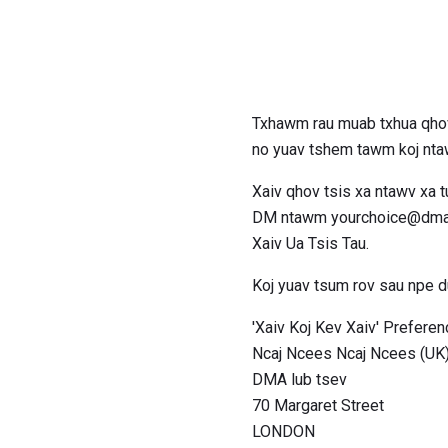
Txhawm rau muab txhua qhov
no yuav tshem tawm koj nta
Xaiv qhov tsis xa ntawv xa t
DM ntawm yourchoice@dma.or
Xaiv Ua Tsis Tau.
Koj yuav tsum rov sau npe du
'Xaiv Koj Kev Xaiv' Prefer
Ncaj Ncees Ncaj Ncees (UK)
DMA lub tsev
70 Margaret Street
LONDON