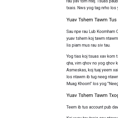
rau yav tom ntej. Tsuas paub
txais. Nws yog tag nrho los 
Yuav Tshem Tawm Tus 
Sau npe rau Lub Koomham C
yuav tshem koj tawm ntawm t
lis piam mus rau siv tau.
Yog tias koj tsuas xav kom 
qha, vim qhov no yog qhov k
Asmeskas, koj tuaj yeem xai
los ntawm ib tug neeg ntawm
Muag Khoom" los yog "Neeg
Yuav Tshem Tawm Txog
Teem ib tus account pub da