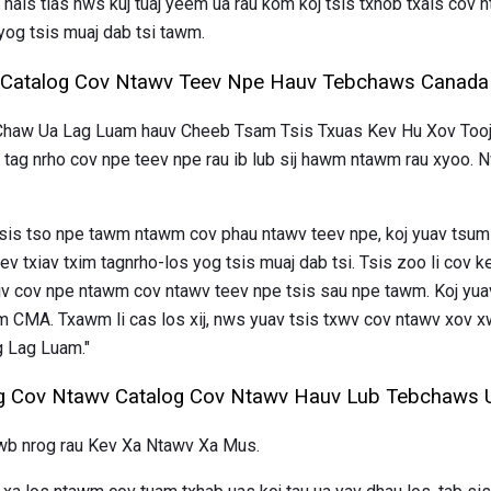
 hais tias nws kuj tuaj yeem ua rau kom koj tsis txhob txais cov
yog tsis muaj dab tsi tawm.
Catalog Cov Ntawv Teev Npe Hauv Tebchaws Canada
haw Ua Lag Luam hauv Cheeb Tsam Tsis Txuas Kev Hu Xov Tooj 
ag nrho cov npe teev npe rau ib lub sij hawm ntawm rau xyoo. N
tsis tso npe tawm ntawm cov phau ntawv teev npe, koj yuav tsum 
ev txiav txim tagnrho-los yog tsis muaj dab tsi. Tsis zoo li co
v cov npe ntawm cov ntawv teev npe tsis sau npe tawm. Koj yuav
 CMA. Txawm li cas los xij, nws yuav tsis txwv cov ntawv xov x
 Lag Luam."
 Cov Ntawv Catalog Cov Ntawv Hauv Lub Tebchaws 
wb nrog rau Kev Xa Ntawv Xa Mus.