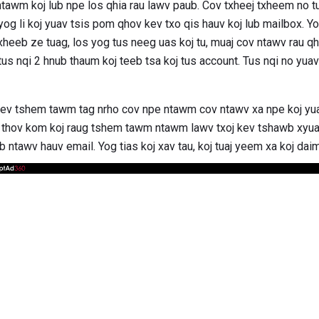
 ntawm koj lub npe los qhia rau lawv paub. Cov txheej txheem no t
og li koj yuav tsis pom qhov kev txo qis hauv koj lub mailbox. Y
xheeb ze tuag, los yog tus neeg uas koj tu, muaj cov ntawv rau q
tus nqi 2 hnub thaum koj teeb tsa koj tus account. Tus nqi no yu
 kev tshem tawm tag nrho cov npe ntawm cov ntawv xa npe koj yua
thov kom koj raug tshem tawm ntawm lawv txoj kev tshawb xyua
ub ntawv hauv email. Yog tias koj xav tau, koj tuaj yeem xa koj da