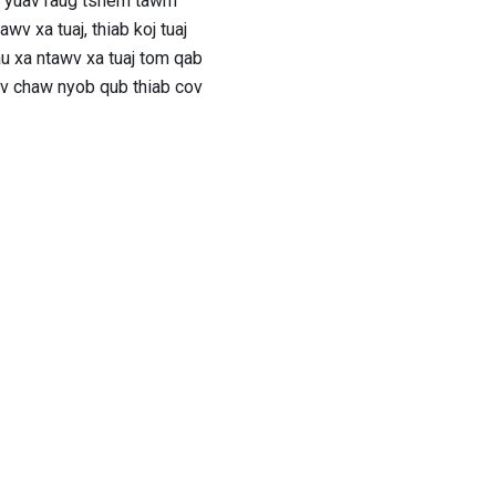
is yuav raug tshem tawm
v xa tuaj, thiab koj tuaj
u xa ntawv xa tuaj tom qab
ov chaw nyob qub thiab cov