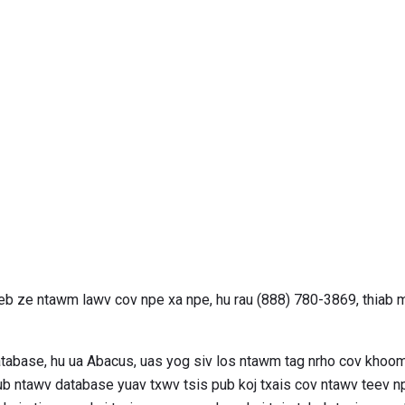
b ze ntawm lawv cov npe xa npe, hu rau (888) 780-3869, thiab m
atabase, hu ua Abacus, uas yog siv los ntawm tag nrho cov khoo
b ntawv database yuav txwv tsis pub koj txais cov ntawv teev np