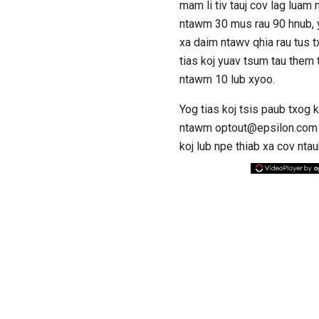
mam li tiv tauj cov lag luam
ntawm 30 mus rau 90 hnub, y
xa daim ntawv qhia rau tus t
tias koj yuav tsum tau them 
ntawm 10 lub xyoo.
Yog tias koj tsis paub txog
ntawm optout@epsilon.com 
koj lub npe thiab xa cov nta