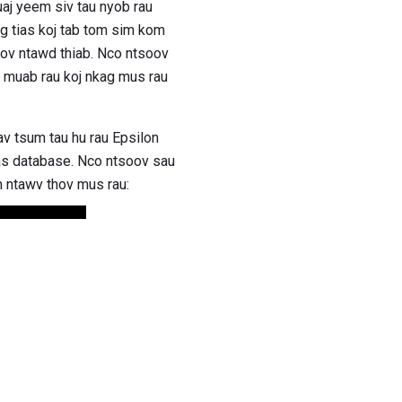
uaj yeem siv tau nyob rau
og tias koj tab tom sim kom
hov ntawd thiab. Nco ntsoov
av muab rau koj nkag mus rau
v tsum tau hu rau Epsilon
s database. Nco ntsoov sau
im ntawv thov mus rau: