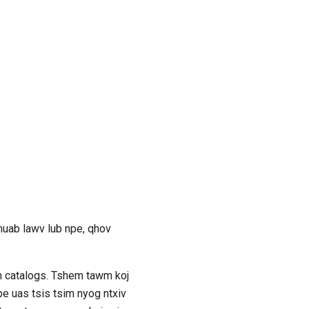
uab lawv lub npe, qhov
m catalogs. Tshem tawm koj
e uas tsis tsim nyog ntxiv