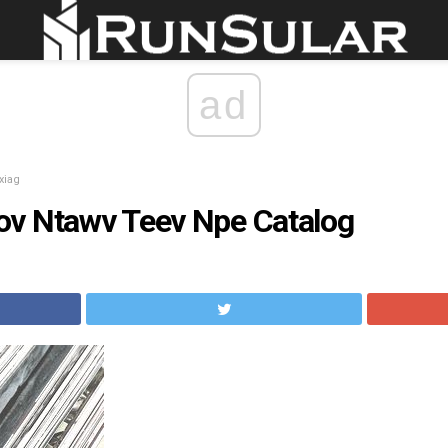
ad
xiag
v Ntawv Teev Npe Catalog