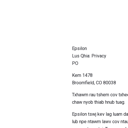
Epsilon
Lus Qhia: Privacy
PO
Kem 1478
Broomfield, CO 80038
Txhawm rau tshem cov txhee
chaw nyob thiab hnub tuag.
Epsilon tswj kev lag luam d
lub npe ntawm lawv cov ntau