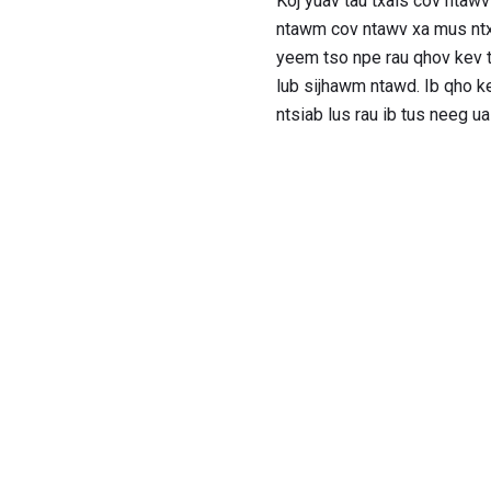
Koj yuav tau txais cov ntaw
ntawm cov ntawv xa mus ntxiv
yeem tso npe rau qhov kev t
lub sijhawm ntawd. Ib qho k
ntsiab lus rau ib tus neeg u