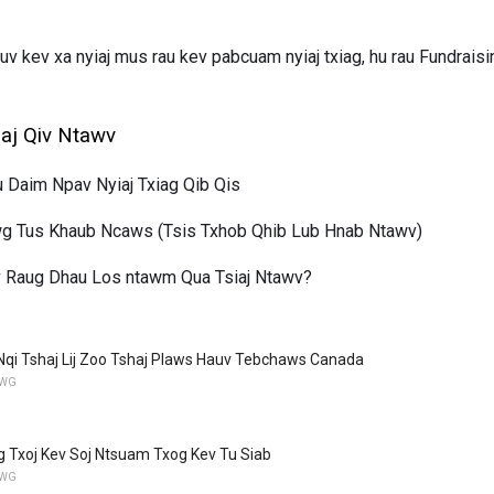
auv kev xa nyiaj mus rau kev pabcuam nyiaj txiag, hu rau Fundrai
aj Qiv Ntawv
 Daim Npav Nyiaj Txiag Qib Qis
wg Tus Khaub Ncaws (Tsis Txhob Qhib Lub Hnab Ntawv)
 Raug Dhau Los ntawm Qua Tsiaj Ntawv?
qi Tshaj Lij Zoo Tshaj Plaws Hauv Tebchaws Canada
YWG
 Txoj Kev Soj Ntsuam Txog Kev Tu Siab
YWG