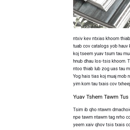
ntxiv kev ntxias khoom thiab
tuab cov catalogs yob hauv k
koj tseem yuav tsum tau mua
hnub dhau los-tsis khoom. T
ntoo thiab lub zog uas tau m
Yog hais tias koj muaj mob 
yim kom tau txais cov txhee
Yuav Tshem Tawm Tus
Tsim ib qho ntawm dmachoice
npe tawm ntawm tag nrho cov
yeem xaiv qhov tsis txais co