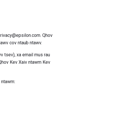
privacy@epsilon.com. Qhov
lawv cov ntaub ntawv.
v tsev), xa email mus rau
j Qhov Kev Xaiv ntawm Kev
u ntawm: