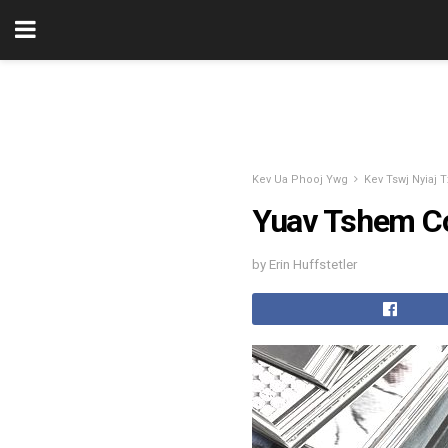
Kev Ua Phooj Ywg
Kev Tswj Nyiaj T
Yuav Tshem Co
by Erin Huffstetler