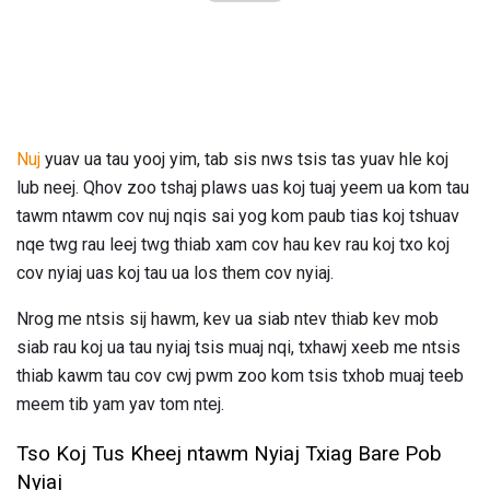
Nuj
yuav ua tau yooj yim, tab sis nws tsis tas yuav hle koj
lub neej. Qhov zoo tshaj plaws uas koj tuaj yeem ua kom tau
tawm ntawm cov nuj nqis sai yog kom paub tias koj tshuav
nqe twg rau leej twg thiab xam cov hau kev rau koj txo koj
cov nyiaj uas koj tau ua los them cov nyiaj.
Nrog me ntsis sij hawm, kev ua siab ntev thiab kev mob
siab rau koj ua tau nyiaj tsis muaj nqi, txhawj xeeb me ntsis
thiab kawm tau cov cwj pwm zoo kom tsis txhob muaj teeb
meem tib yam yav tom ntej.
Tso Koj Tus Kheej ntawm Nyiaj Txiag Bare Pob
Nyiaj