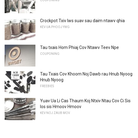
COUPONING
Crockpot Txiv lws suav sau daim ntawv qhia
KEV UA PHOOJ YWG
Tau txais Hom Phiaj Cov Ntawv Teev Npe
COUPONING
Tau Txais Cov Khoom Noj Dawb rau Hnub Nyoog
Hnub Nyoog
FREEBIES
Yuav Ua Li Cas Thaum Koj Ntxiv Ntau Cov Ci Sis
los sis Hmoov Hmoov
KEV NOJ ZAUB MOV