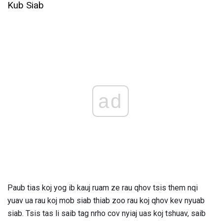
Kub Siab
ad
Paub tias koj yog ib kauj ruam ze rau qhov tsis them nqi
yuav ua rau koj mob siab thiab zoo rau koj qhov kev nyuab
siab. Tsis tas li saib tag nrho cov nyiaj uas koj tshuav, saib