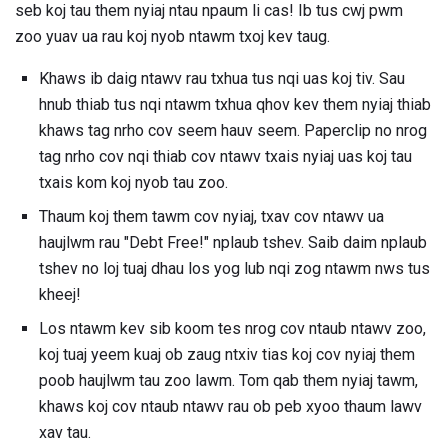
seb koj tau them nyiaj ntau npaum li cas! Ib tus cwj pwm
zoo yuav ua rau koj nyob ntawm txoj kev taug.
Khaws ib daig ntawv rau txhua tus nqi uas koj tiv. Sau
hnub thiab tus nqi ntawm txhua qhov kev them nyiaj thiab
khaws tag nrho cov seem hauv seem. Paperclip no nrog
tag nrho cov nqi thiab cov ntawv txais nyiaj uas koj tau
txais kom koj nyob tau zoo.
Thaum koj them tawm cov nyiaj, txav cov ntawv ua
haujlwm rau "Debt Free!" nplaub tshev. Saib daim nplaub
tshev no loj tuaj dhau los yog lub nqi zog ntawm nws tus
kheej!
Los ntawm kev sib koom tes nrog cov ntaub ntawv zoo,
koj tuaj yeem kuaj ob zaug ntxiv tias koj cov nyiaj them
poob haujlwm tau zoo lawm. Tom qab them nyiaj tawm,
khaws koj cov ntaub ntawv rau ob peb xyoo thaum lawv
xav tau.