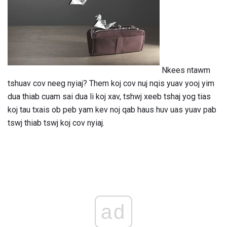
Nkees ntawm
tshuav cov neeg nyiaj? Them koj cov nuj nqis yuav yooj yim
dua thiab cuam sai dua li koj xav, tshwj xeeb tshaj yog tias
koj tau txais ob peb yam kev noj qab haus huv uas yuav pab
tswj thiab tswj koj cov nyiaj.
ad