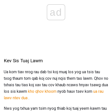
ad
Kev Sis Tuaj Lawm
Ua kom tiav nrog rau dab tsi koj muaj los yog ua tsis tau
txog thaum tom qab koj cov nuj nqis them tas lawm. Qhov no
txhais tau tias koj xav tau cov khaub ncaws hnyav tsawg dua
los sis kawm
kho qhov khoom
nyob hauv tsev kom
ua rau
lawv ntev dua
.
Nws yog txhua yam tsim nyog thiab koj tuaj yeem kawm tau