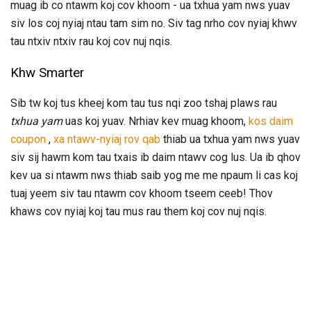
muag ib co ntawm koj cov khoom - ua txhua yam nws yuav
siv los coj nyiaj ntau tam sim no. Siv tag nrho cov nyiaj khwv
tau ntxiv ntxiv rau koj cov nuj nqis.
Khw Smarter
Sib tw koj tus kheej kom tau tus nqi zoo tshaj plaws rau
txhua yam
uas koj yuav. Nrhiav kev muag khoom,
kos daim
coupon
,
xa ntawv-nyiaj rov qab
thiab ua txhua yam nws yuav
siv sij hawm kom tau txais ib daim ntawv cog lus. Ua ib qhov
kev ua si ntawm nws thiab saib yog me me npaum li cas koj
tuaj yeem siv tau ntawm cov khoom tseem ceeb! Thov
khaws cov nyiaj koj tau mus rau them koj cov nuj nqis.