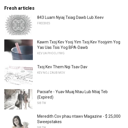
Fresh articles
843 Luam Nyiaj Txiag Dawb Lub Xeev
FREEBIES
Kawm Txoj Kev Yooj Yim Txoj Kev Yoojyim Yog
Yas Uas Tsis Yog BPA-Dawb
KEV UA PHOOJ YWG
Txoj Kev Them Nqi Tsav Dav
KEV NOJ ZAUB MOV
Pacsafe - Yuav Muaj Ntau Lub Ntiaj Teb
(Expired)
SIB TW
Meredith Cov phau ntawv Magazine - $ 25,000
Sweepstakes
SIB TW