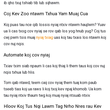
ib qho txuj tshiab tib lub sijhawm.
Coj Kev Zoo ntawm Txhua Yam Muaj Cua
Koj puas tau nce qib lossis nyiaj ntxiv ntawm haujlwm? Yuav
ua li cas txog cov nyiaj se rov qab los yog hnub yug? Coj tus
cwj pwm tsis muaj
nyiaj txiag
uas koj tau txais los ntawm koj
cov nuj nqis.
Automate koj cov nyiaj
Txiav txim siab npaum li cas koj thiaj li them taus koj cov nuj
nqis txhua lub hlis.
Tom qab ntawd, teem caij cov nyiaj them tuaj kom paub
tseeb tias koj ua raws li koj txoj kev npaj khomob. Ua kom
tau nyiaj ntxiv thaum twg koj muaj nyiaj ntsuab ntxiv.
Hloov Koj Tus Nqi Lawm Tag Nrho Nres rau Kev