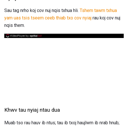
Sau tag nrho koj cov nuj nqis txhua hli.
Tshem tawm txhua
yam uas tsis tseem ceeb thiab txo cov nyiaj
rau koj cov nuj
nqis them.
Khwv tau nyiaj ntau dua
Muab tso rau hauv ib ntus; tau ib txoj haujlwm ib nrab hnub;