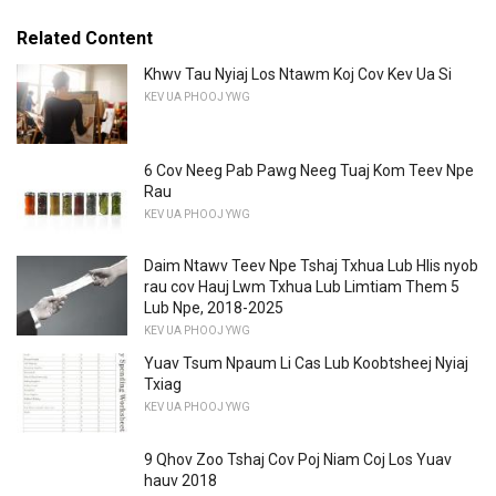
Related Content
Khwv Tau Nyiaj Los Ntawm Koj Cov Kev Ua Si
KEV UA PHOOJ YWG
6 Cov Neeg Pab Pawg Neeg Tuaj Kom Teev Npe
Rau
KEV UA PHOOJ YWG
Daim Ntawv Teev Npe Tshaj Txhua Lub Hlis nyob
rau cov Hauj Lwm Txhua Lub Limtiam Them 5
Lub Npe, 2018-2025
KEV UA PHOOJ YWG
Yuav Tsum Npaum Li Cas Lub Koobtsheej Nyiaj
Txiag
KEV UA PHOOJ YWG
9 Qhov Zoo Tshaj Cov Poj Niam Coj Los Yuav
hauv 2018