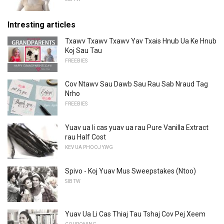
Intresting articles
Txawv Txawv Txawv Yav Txais Hnub Ua Ke Hnub
Koj Sau Tau
FREEBIES
Cov Ntawv Sau Dawb Sau Rau Sab Nraud Tag
Nrho
FREEBIES
Yuav ua li cas yuav ua rau Pure Vanilla Extract
rau Half Cost
KEV UA PHOOJ YWG
Spivo - Koj Yuav Mus Sweepstakes (Ntoo)
SIB TW
Yuav Ua Li Cas Thiaj Tau Tshaj Cov Pej Xeem