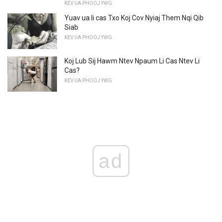
KEV UA PHOOJ YWG
Yuav ua li cas Txo Koj Cov Nyiaj Them Nqi Qib
Siab
KEV UA PHOOJ YWG
Koj Lub Sij Hawm Ntev Npaum Li Cas Ntev Li
Cas?
KEV UA PHOOJ YWG
ad