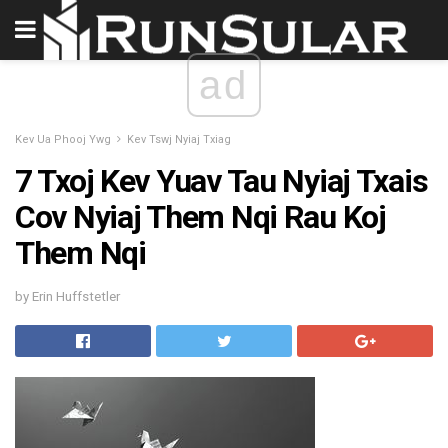
ad
Kev Ua Phooj Ywg
Kev Tswj Nyiaj Txiag
7 Txoj Kev Yuav Tau Nyiaj Txais
Cov Nyiaj Them Nqi Rau Koj
Them Nqi
by Erin Huffstetler