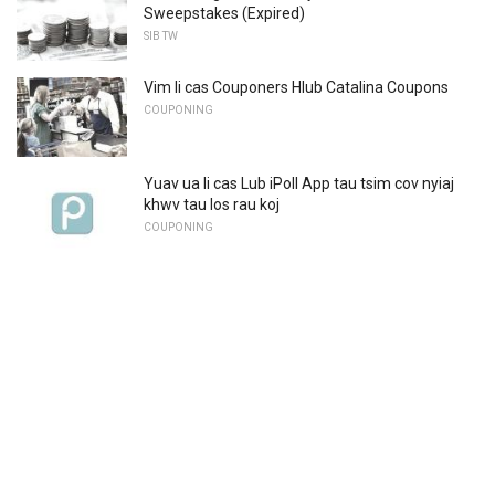
Sweepstakes (Expired)
SIB TW
Vim li cas Couponers Hlub Catalina Coupons
COUPONING
Yuav ua li cas Lub iPoll App tau tsim cov nyiaj
khwv tau los rau koj
COUPONING