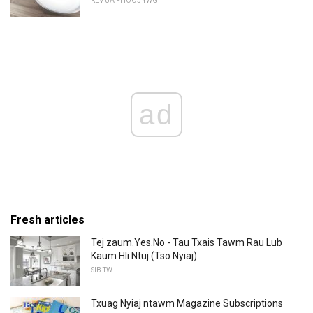
KEV UA PHOOJ YWG
ad
Fresh articles
Tej zaum.Yes.No - Tau Txais Tawm Rau Lub
Kaum Hli Ntuj (Tso Nyiaj)
SIB TW
Txuag Nyiaj ntawm Magazine Subscriptions