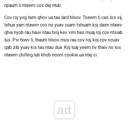
npaum li ntawm cov dej ntub.
Cov roj yog lwm qhov ua tau lard hloov. Txawm li cas los xij,
txhua yam ntawm cov no yuav cuam tshuam koj daim ntawv
qhia nyob rau hauv ntau txoj kev vim tias muaj roj cov ntsiab
lus. Piv txwv li, thaum hloov mus rau cov roj, koj cov ncuav
qab zib yuav kis tau ntau dua. Koj tuaj yeem tiv thaiv no los
ntawm chilling lub khob noom cookie ua ntej ci.
ad