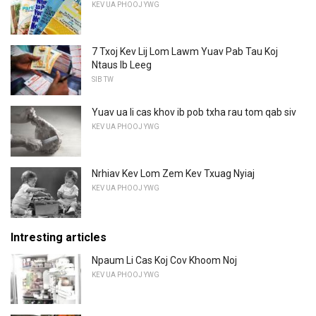
KEV UA PHOOJ YWG
7 Txoj Kev Lij Lom Lawm Yuav Pab Tau Koj
Ntaus Ib Leeg
SIB TW
Yuav ua li cas khov ib pob txha rau tom qab siv
KEV UA PHOOJ YWG
Nrhiav Kev Lom Zem Kev Txuag Nyiaj
KEV UA PHOOJ YWG
Intresting articles
Npaum Li Cas Koj Cov Khoom Noj
KEV UA PHOOJ YWG