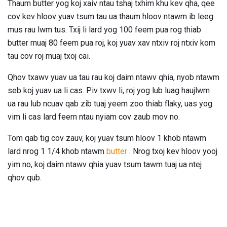
Thaum butter yog koj xaiv ntau tshaj txhim khu kev qha, qee
cov kev hloov yuav tsum tau ua thaum hloov ntawm ib leeg
mus rau lwm tus. Txij li lard yog 100 feem pua ​​rog thiab
butter muaj 80 feem pua ​​roj, koj yuav xav ntxiv roj ntxiv kom
tau cov roj muaj txoj cai.
Qhov txawv yuav ua tau rau koj daim ntawv qhia, nyob ntawm
seb koj yuav ua li cas. Piv txwv li, roj yog lub luag haujlwm
ua rau lub ncuav qab zib tuaj yeem zoo thiab flaky, uas yog
vim li cas lard feem ntau nyiam cov zaub mov no.
Tom qab tig cov zauv, koj yuav tsum hloov 1 khob ntawm
lard nrog 1 1/4 khob ntawm
butter
. Nrog txoj kev hloov yooj
yim no, koj daim ntawv qhia yuav tsum tawm tuaj ua ntej
qhov qub.