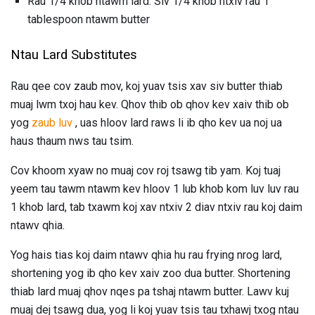
Rau 1/4 khob ntawm lard: Siv 1/4 khob ntxiv rau 1
tablespoon ntawm butter
Ntau Lard Substitutes
Rau qee cov zaub mov, koj yuav tsis xav siv butter thiab
muaj lwm txoj hau kev. Qhov thib ob qhov kev xaiv thib ob
yog
zaub luv
, uas hloov lard raws li ib qho kev ua noj ua
haus thaum nws tau tsim.
Cov khoom xyaw no muaj cov roj tsawg tib yam. Koj tuaj
yeem tau tawm ntawm kev hloov 1 lub khob kom luv luv rau
1 khob lard, tab txawm koj xav ntxiv 2 diav ntxiv rau koj daim
ntawv qhia.
Yog hais tias koj daim ntawv qhia hu rau frying nrog lard,
shortening yog ib qho kev xaiv zoo dua butter. Shortening
thiab lard muaj qhov nqes pa tshaj ntawm butter. Lawv kuj
muaj dej tsawg dua, yog li koj yuav tsis tau txhawj txog ntau