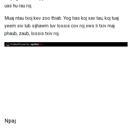
uas hu rau roj.
Muaj ntau txoj kev zoo thiab. Yog tias koj xav tau, koj tuaj
yeem siv lub sijhawm luv lossis cov roj xws li txiv maj
phaub, zaub, lossis txiv roj.
Npaj