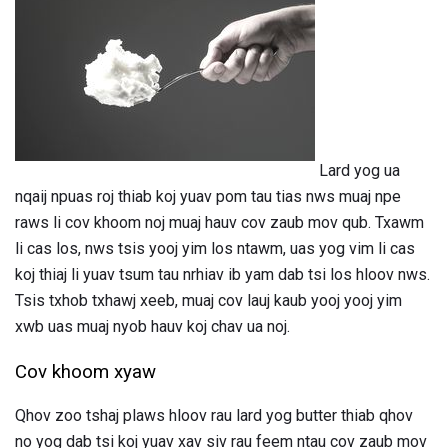
Lard yog ua
nqaij npuas roj thiab koj yuav pom tau tias nws muaj npe
raws li cov khoom noj muaj hauv cov zaub mov qub. Txawm
li cas los, nws tsis yooj yim los ntawm, uas yog vim li cas
koj thiaj li yuav tsum tau nrhiav ib yam dab tsi los hloov nws.
Tsis txhob txhawj xeeb, muaj cov lauj kaub yooj yooj yim
xwb uas muaj nyob hauv koj chav ua noj.
Cov khoom xyaw
Qhov zoo tshaj plaws hloov rau lard yog butter thiab qhov
no yog dab tsi koj yuav xav siv rau feem ntau cov zaub mov