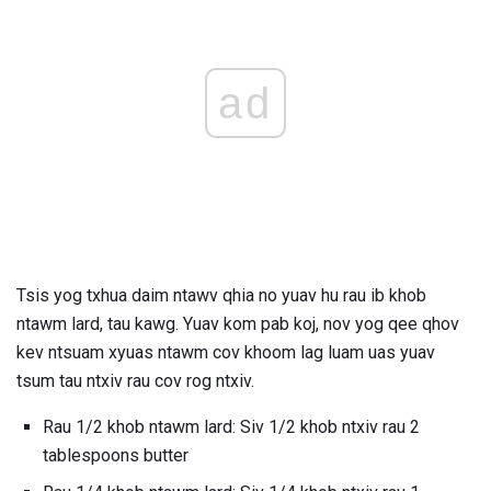
ad
Tsis yog txhua daim ntawv qhia no yuav hu rau ib khob
ntawm lard, tau kawg. Yuav kom pab koj, nov yog qee qhov
kev ntsuam xyuas ntawm cov khoom lag luam uas yuav
tsum tau ntxiv rau cov rog ntxiv.
Rau 1/2 khob ntawm lard: Siv 1/2 khob ntxiv rau 2
tablespoons butter