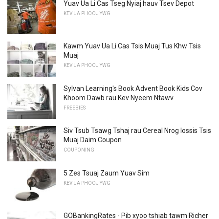
Yuav Ua Li Cas Tseg Nyiaj hauv Tsev Depot
KEV UA PHOOJ YWG
Kawm Yuav Ua Li Cas Tsis Muaj Tus Khw Tsis
Muaj
KEV UA PHOOJ YWG
Sylvan Learning's Book Advent Book Kids Cov
Khoom Dawb rau Kev Nyeem Ntawv
FREEBIES
Siv Tsub Tsawg Tshaj rau Cereal Nrog lossis Tsis
Muaj Daim Coupon
COUPONING
5 Zes Tsuaj Zaum Yuav Sim
KEV UA PHOOJ YWG
GOBankingRates - Pib xyoo tshiab tawm Richer