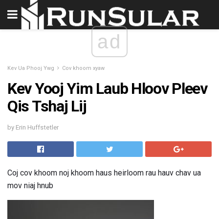
ad
Kev Ua Phooj Ywg
Cov khoom xyaw
Kev Yooj Yim Laub Hloov Pleev
Qis Tshaj Lij
by Erin Huffstetler
Coj cov khoom noj khoom haus heirloom rau hauv chav ua
mov niaj hnub