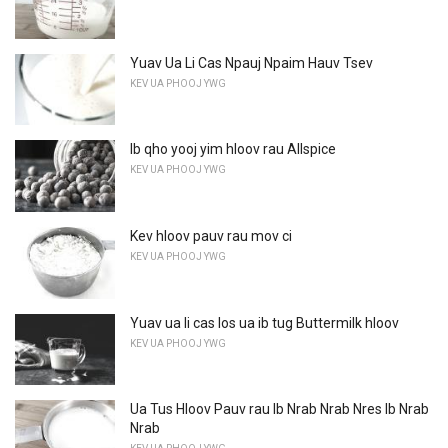
Yuav Ua Li Cas Npauj Npaim Hauv Tsev
KEV UA PHOOJ YWG
Ib qho yooj yim hloov rau Allspice
KEV UA PHOOJ YWG
Kev hloov pauv rau mov ci
KEV UA PHOOJ YWG
Yuav ua li cas los ua ib tug Buttermilk hloov
KEV UA PHOOJ YWG
Ua Tus Hloov Pauv rau Ib Nrab Nrab Nres Ib Nrab
Nrab