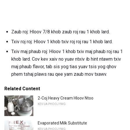
Zaub roj: Hloov 7/8 khob zaub roj rau 1 khob lard.
Txiv roj roj: Hloov 1 khob txiv roj roj rau 1 khob lard.
Txiv maj phaub roj: Hloov 1 khob txiv maj phaub roj rau 1
khob lard. Cov kev xaiv no yuav ntxiv ib hint ntawm txiv
maj phaub flavor, tab sis yog tias yuav tsis yog qhov
phem tshaj plaws rau qee yam zaub mov txawv.
Related Content
2-Coj Heavy Cream Hloov Ntoo
KEV UA PHOOJ YWG
Evaporated Milk Substitute
KEV UA PHOOJ YWG