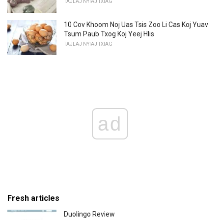
TAJLAJ NYIAJ TXIAG
10 Cov Khoom Noj Uas Tsis Zoo Li Cas Koj Yuav
Tsum Paub Txog Koj Yeej Hlis
TAJLAJ NYIAJ TXIAG
ad
Fresh articles
Duolingo Review