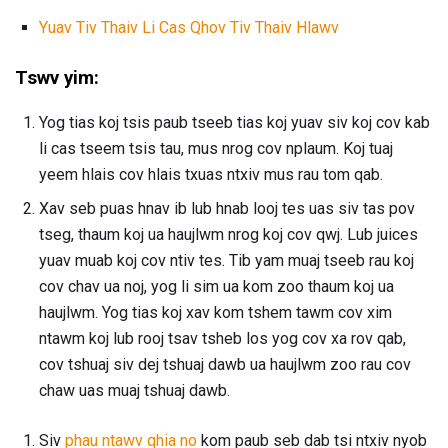
Yuav Tiv Thaiv Li Cas Qhov Tiv Thaiv Hlawv
Tswv yim:
Yog tias koj tsis paub tseeb tias koj yuav siv koj cov kab
li cas tseem tsis tau, mus nrog cov nplaum. Koj tuaj
yeem hlais cov hlais txuas ntxiv mus rau tom qab.
Xav seb puas hnav ib lub hnab looj tes uas siv tas pov
tseg, thaum koj ua haujlwm nrog koj cov qwj. Lub juices
yuav muab koj cov ntiv tes. Tib yam muaj tseeb rau koj
cov chav ua noj, yog li sim ua kom zoo thaum koj ua
haujlwm. Yog tias koj xav kom tshem tawm cov xim
ntawm koj lub rooj tsav tsheb los yog cov xa rov qab,
cov tshuaj siv dej tshuaj dawb ua haujlwm zoo rau cov
chaw uas muaj tshuaj dawb.
Siv
phau ntawv qhia no
kom paub seb dab tsi ntxiv nyob