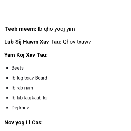
Teeb meem:
Ib qho yooj yim
Lub Sij Hawm Xav Tau:
Qhov txawv
Yam Koj Xav Tau:
Beets
Ib tug txiav Board
Ib rab riam
Ib lub lauj kaub loj
Dej khov
Nov yog Li Cas: