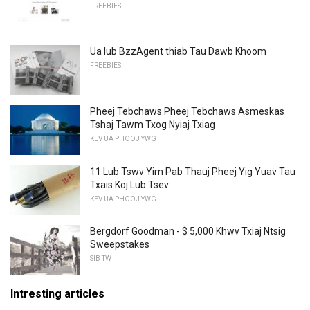
FREEBIES
Ua lub BzzAgent thiab Tau Dawb Khoom
FREEBIES
Pheej Tebchaws Pheej Tebchaws Asmeskas
Tshaj Tawm Txog Nyiaj Txiag
KEV UA PHOOJ YWG
11 Lub Tswv Yim Pab Thauj Pheej Yig Yuav Tau
Txais Koj Lub Tsev
KEV UA PHOOJ YWG
Bergdorf Goodman - $ 5,000 Khwv Txiaj Ntsig
Sweepstakes
SIB TW
Intresting articles