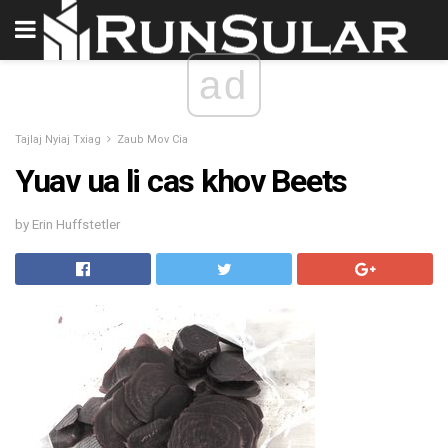
ad
Tajlaj Nyiaj Txiag
Zaub Mov Cia
Yuav ua li cas khov Beets
by Erin Huffstetler