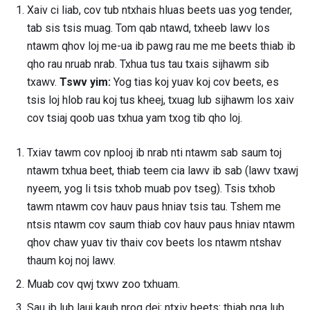
Xaiv ci liab, cov tub ntxhais hluas beets uas yog tender,
tab sis tsis muag. Tom qab ntawd, txheeb lawv los
ntawm qhov loj me-ua ib pawg rau me me beets thiab ib
qho rau nruab nrab. Txhua tus tau txais sijhawm sib
txawv.
Tswv yim:
Yog tias koj yuav koj cov beets, es
tsis loj hlob rau koj tus kheej, txuag lub sijhawm los xaiv
cov tsiaj qoob uas txhua yam txog tib qho loj.
Txiav tawm cov nplooj ib nrab nti ntawm sab saum toj
ntawm txhua beet, thiab teem cia lawv ib sab (lawv txawj
nyeem, yog li tsis txhob muab pov tseg). Tsis txhob
tawm ntawm cov hauv paus hniav tsis tau. Tshem me
ntsis ntawm cov saum thiab cov hauv paus hniav ntawm
qhov chaw yuav tiv thaiv cov beets los ntawm ntshav
thaum koj noj lawv.
Muab cov qwj txwv zoo txhuam.
Sau ib lub lauj kaub nrog dej; ntxiv beets; thiab nqa lub