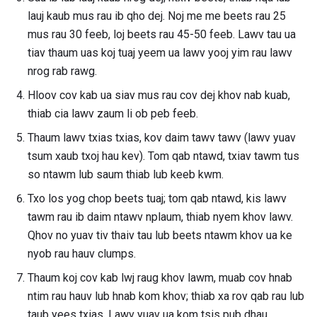
lauj kaub mus rau ib qho dej. Noj me me beets rau 25
mus rau 30 feeb, loj beets rau 45-50 feeb. Lawv tau ua
tiav thaum uas koj tuaj yeem ua lawv yooj yim rau lawv
nrog rab rawg.
Hloov cov kab ua siav mus rau cov dej khov nab kuab,
thiab cia lawv zaum li ob peb feeb.
Thaum lawv txias txias, kov daim tawv tawv (lawv yuav
tsum xaub txoj hau kev). Tom qab ntawd, txiav tawm tus
so ntawm lub saum thiab lub keeb kwm.
Txo los yog chop beets tuaj; tom qab ntawd, kis lawv
tawm rau ib daim ntawv nplaum, thiab nyem khov lawv.
Qhov no yuav tiv thaiv tau lub beets ntawm khov ua ke
nyob rau hauv clumps.
Thaum koj cov kab lwj raug khov lawm, muab cov hnab
ntim rau hauv lub hnab kom khov; thiab xa rov qab rau lub
taub yees txias. Lawv yuav ua kom tsis pub dhau