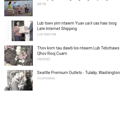
SIB TW
Lub tswv yim ntawm Yuav ua li cas hais txog
Late Internet Shipping
LUB TSWV YIM
Thov kom tau dawb los ntawm Lub Tebchaws
Qhov Rooj Cuam
FREEBIES
Seattle Premium Outlets - Tulalip, Washington
COUPONING