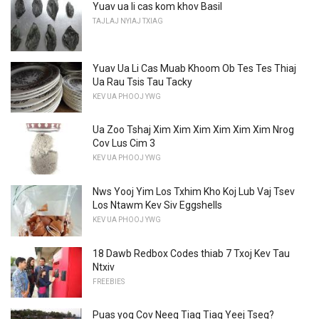
Yuav ua li cas kom khov Basil
TAJLAJ NYIAJ TXIAG
Yuav Ua Li Cas Muab Khoom Ob Tes Tes Thiaj
Ua Rau Tsis Tau Tacky
KEV UA PHOOJ YWG
Ua Zoo Tshaj Xim Xim Xim Xim Xim Xim Nrog
Cov Lus Cim 3
KEV UA PHOOJ YWG
Nws Yooj Yim Los Txhim Kho Koj Lub Vaj Tsev
Los Ntawm Kev Siv Eggshells
KEV UA PHOOJ YWG
18 Dawb Redbox Codes thiab 7 Txoj Kev Tau
Ntxiv
FREEBIES
Puas yog Cov Neeg Tiag Tiag Yeej Tseg?