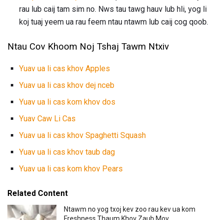
rau lub caij tam sim no. Nws tau tawg hauv lub hli, yog li
koj tuaj yeem ua rau feem ntau ntawm lub caij cog qoob.
Ntau Cov Khoom Noj Tshaj Tawm Ntxiv
Yuav ua li cas khov Apples
Yuav ua li cas khov dej nceb
Yuav ua li cas kom khov dos
Yuav Caw Li Cas
Yuav ua li cas khov Spaghetti Squash
Yuav ua li cas khov taub dag
Yuav ua li cas kom khov Pears
Related Content
Ntawm no yog txoj kev zoo rau kev ua kom
Freshness Thaum Khov Zaub Mov