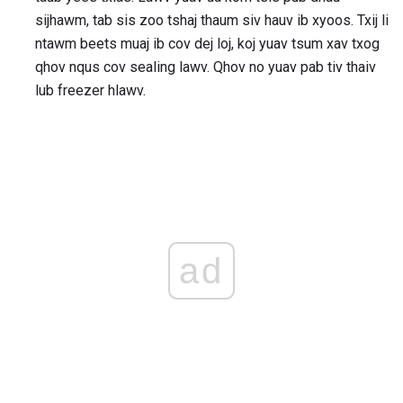
sijhawm, tab sis zoo tshaj thaum siv hauv ib xyoos. Txij li
ntawm beets muaj ib cov dej loj, koj yuav tsum xav txog
qhov nqus cov sealing lawv. Qhov no yuav pab tiv thaiv
lub freezer hlawv.
ad