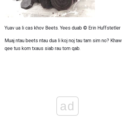
Yuav ua li cas khov Beets. Yees duab © Erin Huffstetler
Muaj ntau beets ntau dua li koj noj tau tam sim no? Khaw
qee tus kom txaus siab rau tom qab.
ad