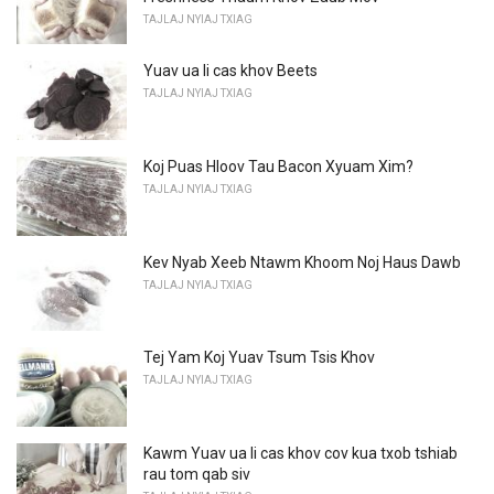
TAJLAJ NYIAJ TXIAG
Yuav ua li cas khov Beets
TAJLAJ NYIAJ TXIAG
Koj Puas Hloov Tau Bacon Xyuam Xim?
TAJLAJ NYIAJ TXIAG
Kev Nyab Xeeb Ntawm Khoom Noj Haus Dawb
TAJLAJ NYIAJ TXIAG
Tej Yam Koj Yuav Tsum Tsis Khov
TAJLAJ NYIAJ TXIAG
Kawm Yuav ua li cas khov cov kua txob tshiab
rau tom qab siv