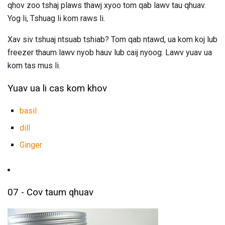
qhov zoo tshaj plaws thawj xyoo tom qab lawv tau qhuav.
Yog li, Tshuag li kom raws li.
Xav siv tshuaj ntsuab tshiab? Tom qab ntawd, ua kom koj lub
freezer thaum lawv nyob hauv lub caij nyoog. Lawv yuav ua
kom tas mus li.
Yuav ua li cas kom khov
basil
dill
Ginger
07 - Cov taum qhuav