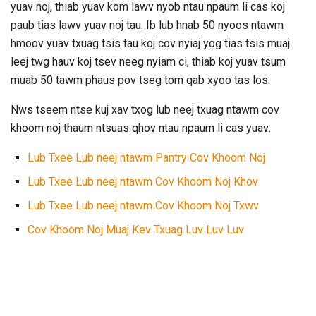
yuav noj, thiab yuav kom lawv nyob ntau npaum li cas koj
paub tias lawv yuav noj tau. Ib lub hnab 50 nyoos ntawm
hmoov yuav txuag tsis tau koj cov nyiaj yog tias tsis muaj
leej twg hauv koj tsev neeg nyiam ci, thiab koj yuav tsum
muab 50 tawm phaus pov tseg tom qab xyoo tas los.
Nws tseem ntse kuj xav txog lub neej txuag ntawm cov
khoom noj thaum ntsuas qhov ntau npaum li cas yuav:
Lub Txee Lub neej ntawm Pantry Cov Khoom Noj
Lub Txee Lub neej ntawm Cov Khoom Noj Khov
Lub Txee Lub neej ntawm Cov Khoom Noj Txwv
Cov Khoom Noj Muaj Kev Txuag Luv Luv Luv