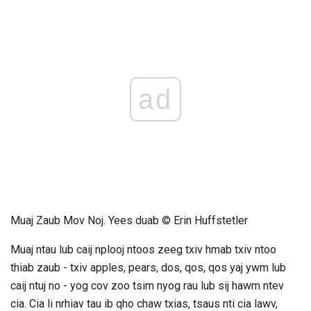
ad
Muaj Zaub Mov Noj. Yees duab © Erin Huffstetler
Muaj ntau lub caij nplooj ntoos zeeg txiv hmab txiv ntoo
thiab zaub - txiv apples, pears, dos, qos, qos yaj ywm lub
caij ntuj no - yog cov zoo tsim nyog rau lub sij hawm ntev
cia. Cia li nrhiav tau ib qho chaw txias, tsaus nti cia lawv,