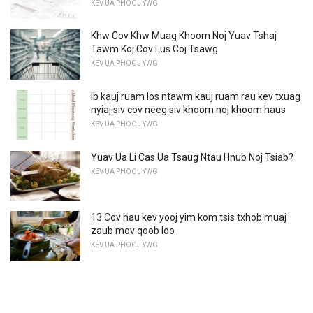
KEV UA PHOOJ YWG
Khw Cov Khw Muag Khoom Noj Yuav Tshaj
Tawm Koj Cov Lus Coj Tsawg
KEV UA PHOOJ YWG
Ib kauj ruam los ntawm kauj ruam rau kev txuag
nyiaj siv cov neeg siv khoom noj khoom haus
KEV UA PHOOJ YWG
Yuav Ua Li Cas Ua Tsaug Ntau Hnub Noj Tsiab?
KEV UA PHOOJ YWG
13 Cov hau kev yooj yim kom tsis txhob muaj
zaub mov qoob loo
KEV UA PHOOJ YWG