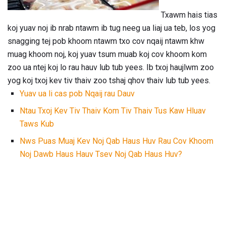
Txawm hais tias
koj yuav noj ib nrab ntawm ib tug neeg ua liaj ua teb, los yog
snagging tej pob khoom ntawm txo cov nqaij ntawm khw
muag khoom noj, koj yuav tsum muab koj cov khoom kom
zoo ua ntej koj lo rau hauv lub tub yees. Ib txoj haujlwm zoo
yog koj txoj kev tiv thaiv zoo tshaj qhov thaiv lub tub yees.
Yuav ua li cas pob Nqaij rau Dauv
Ntau Txoj Kev Tiv Thaiv Kom Tiv Thaiv Tus Kaw Hluav
Taws Kub
Nws Puas Muaj Kev Noj Qab Haus Huv Rau Cov Khoom
Noj Dawb Haus Hauv Tsev Noj Qab Haus Huv?