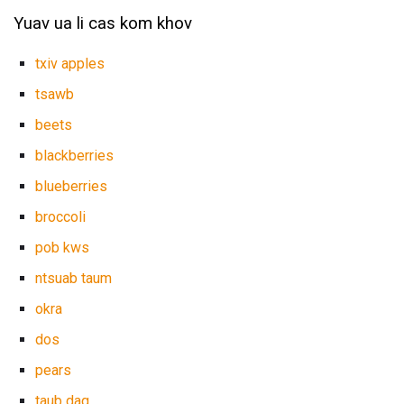
Yuav ua li cas kom khov
txiv apples
tsawb
beets
blackberries
blueberries
broccoli
pob kws
ntsuab taum
okra
dos
pears
taub dag