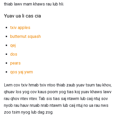
thiab lawv mam khaws rau lub hli.
Yuav ua li cas cia
txiv apples
butternut squash
qej
dos
pears
qos yaj ywm
Lwm cov txiv hmab txiv ntoo thiab zaub yuav tsum tau khov,
qhuav los yog cov kaus poom yog tias koj yuav khaws lawv
rau qhov ntev ntev. Tab sis tias saj ntawm lub caij ntuj sov
nyob rau hauv nruab nrab ntawm lub caij ntuj no ua rau nws
zoo tsim nyog lub dag zog.