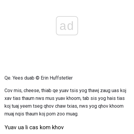
ad
Qe. Yees duab © Erin Huffstetler
Cov mis, cheese, thiab qe yuav tsis yog thawj zaug uas koj
xav tias thaum nws mus yuav khoom, tab sis yog hais tias
koj tuaj yeem tseg qhov chaw txias, nws yog qhov khoom
muaj nqis thaum koj pom zoo muag.
Yuav ua li cas kom khov