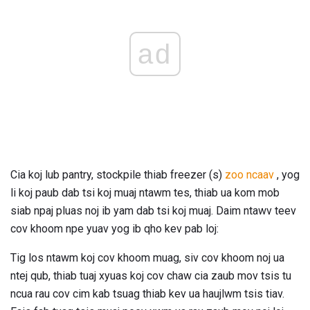
ad
Cia koj lub pantry, stockpile thiab freezer (s)
zoo ncaav
, yog
li koj paub dab tsi koj muaj ntawm tes, thiab ua kom mob
siab npaj pluas noj ib yam dab tsi koj muaj. Daim ntawv teev
cov khoom npe yuav yog ib qho kev pab loj:
Tig los ntawm koj cov khoom muag, siv cov khoom noj ua
ntej qub, thiab tuaj xyuas koj cov chaw cia zaub mov tsis tu
ncua rau cov cim kab tsuag thiab kev ua haujlwm tsis tiav.