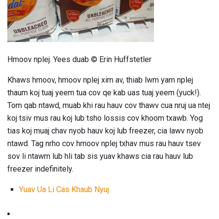
Hmoov nplej. Yees duab © Erin Huffstetler
Khaws hmoov, hmoov nplej xim av, thiab lwm yam nplej
thaum koj tuaj yeem tua cov qe kab uas tuaj yeem (yuck!).
Tom qab ntawd, muab khi rau hauv cov thawv cua nruj ua ntej
koj tsiv mus rau koj lub tsho lossis cov khoom txawb. Yog
tias koj muaj chav nyob hauv koj lub freezer, cia lawv nyob
ntawd. Tag nrho cov hmoov nplej txhav mus rau hauv tsev
sov li ntawm lub hli tab sis yuav khaws cia rau hauv lub
freezer indefinitely.
Yuav Ua Li Cas Khaub Nyuj