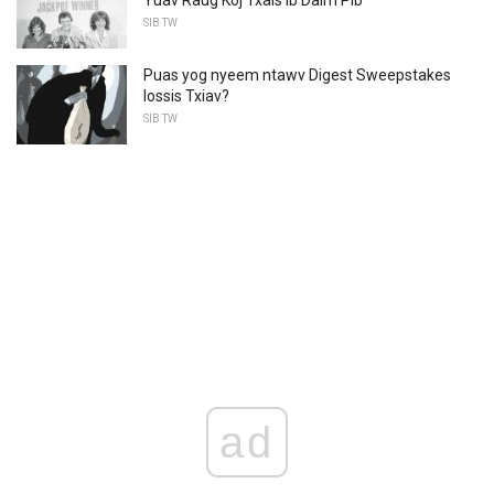
Yuav Raug Koj Txais Ib Daim Pib
SIB TW
Puas yog nyeem ntawv Digest Sweepstakes
lossis Txiav?
SIB TW
ad