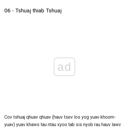
06 - Tshuaj thiab Tshuaj
ad
Cov tshuaj qhuav qhuav (hauv tsev los yog yuav khoom-
yuav) yuav khaws tau ntau xyoo tab sis nyob rau hauv lawv