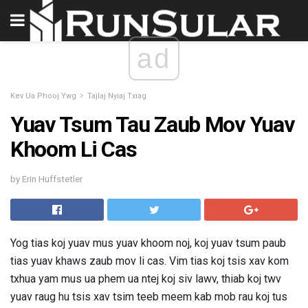
ad
Kev Ua Phooj Ywg
Tajlaj Nyiaj Txiag
Yuav Tsum Tau Zaub Mov Yuav
Khoom Li Cas
by Erin Huffstetler
Yog tias koj yuav mus yuav khoom noj, koj yuav tsum paub
tias yuav khaws zaub mov li cas. Vim tias koj tsis xav kom
txhua yam mus ua phem ua ntej koj siv lawv, thiab koj twv
yuav raug hu tsis xav tsim teeb meem kab mob rau koj tus