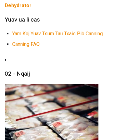
Dehydrator
Yuav ua li cas
Yam Koj Yuav Tsum Tau Txais Pib Canning
Canning FAQ
02 - Nqaij