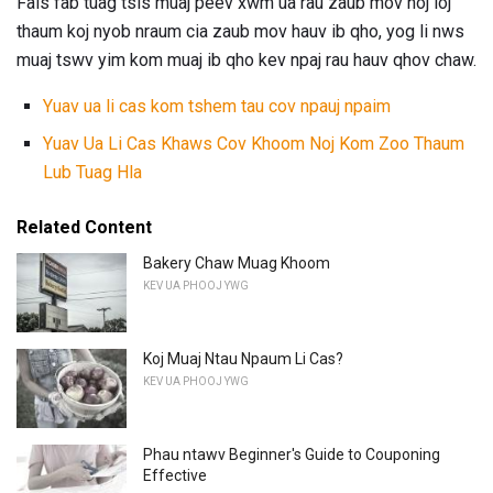
Fais fab tuag tsis muaj peev xwm ua rau zaub mov noj loj
thaum koj nyob nraum cia zaub mov hauv ib qho, yog li nws
muaj tswv yim kom muaj ib qho kev npaj rau hauv qhov chaw.
Yuav ua li cas kom tshem tau cov npauj npaim
Yuav Ua Li Cas Khaws Cov Khoom Noj Kom Zoo Thaum
Lub Tuag Hla
Related Content
Bakery Chaw Muag Khoom
KEV UA PHOOJ YWG
Koj Muaj Ntau Npaum Li Cas?
KEV UA PHOOJ YWG
Phau ntawv Beginner's Guide to Couponing
Effective