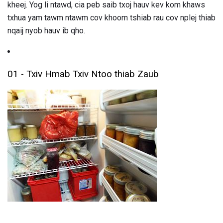
kheej. Yog li ntawd, cia peb saib txoj hauv kev kom khaws
txhua yam tawm ntawm cov khoom tshiab rau cov nplej thiab
nqaij nyob hauv ib qho.
01 - Txiv Hmab Txiv Ntoo thiab Zaub