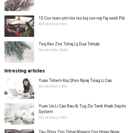
15 Cov tswv yim los txo koj cov nqi faj seeb Pib
KEV UA PHOOJ YWG
Txoj Kev Zoo Tshaj Lij Dua Tshiab
TAJLAJ NYIAJ TXIAG
Intresting articles
Yuav Tshem Koj Qhov Nyiaj Txiag Li Cas
KEV UA PHOOJ YWG
Yuav Ua Li Cas Rau Ib Tug Zis Tank thiab Septic
System
KEV UA PHOOJ YWG
Tau Qhov Zoo Tshaj Ntawm Cov Hniav Nyiaj