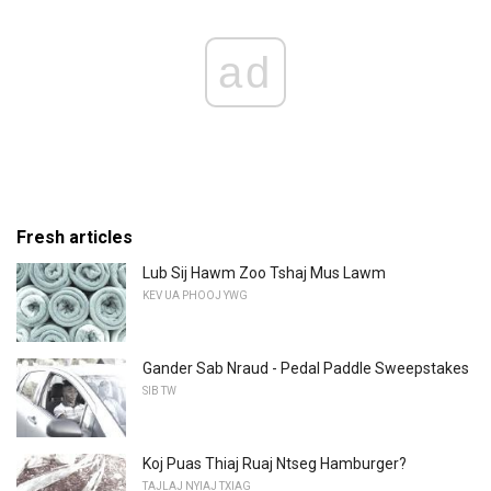
ad
Fresh articles
Lub Sij Hawm Zoo Tshaj Mus Lawm
KEV UA PHOOJ YWG
Gander Sab Nraud - Pedal Paddle Sweepstakes
SIB TW
Koj Puas Thiaj Ruaj Ntseg Hamburger?
TAJLAJ NYIAJ TXIAG