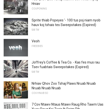
Hniav
COUPONING
Sprite thiab Popeyes '- 100 tus poj niam nyob
hauv koj txhais tes Sweepstakes (Expired)
SIB TW
Veoh
FREEBIES
Joffrey's Coffee & Tea Co. - Kas fes mus rau
Tsev fuabtais Sweepstakes (Expired)
SIB TW
Nrhiav Qhov Zoo Tshaj Plaws Nruab Nruab
Nruab Nruab Nruab
COV HNUB SO
7 Cov Ntawv Ntaus Ntawv Raug Rho Tawm Uas