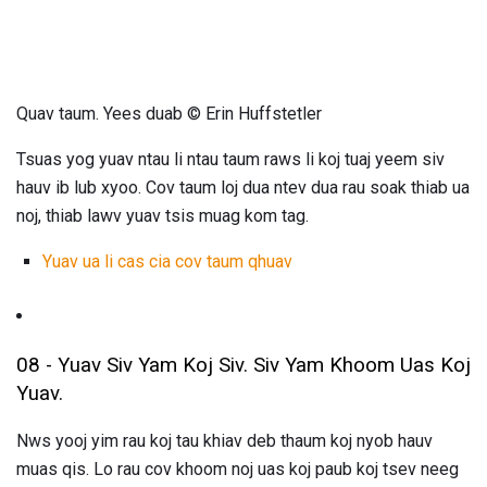
Quav taum. Yees duab © Erin Huffstetler
Tsuas yog yuav ntau li ntau taum raws li koj tuaj yeem siv
hauv ib lub xyoo. Cov taum loj dua ntev dua rau soak thiab ua
noj, thiab lawv yuav tsis muag kom tag.
Yuav ua li cas cia cov taum qhuav
08 - Yuav Siv Yam Koj Siv. Siv Yam Khoom Uas Koj
Yuav.
Nws yooj yim rau koj tau khiav deb thaum koj nyob hauv
muas qis. Lo rau cov khoom noj uas koj paub koj tsev neeg