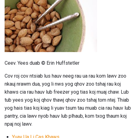
Ceev. Yees duab © Erin Huffstetler
Cov roj cov ntsiab lus hauv neeg rau ua rau kom lawv zoo
nkauj nrawm dua, yog li nws yog qhov zoo tshaj rau koj
khaws cia rau hauv lub freezer yog tias koj muaj chaw. Lub
tub yees yog koj qhov thawj qhov zoo tshaj tom ntej. Thiab
yog hais tias koj kiag li yuav tsum tau muab cia rau hauv lub
pantry, cia lawv nyob hauv lub plhaub, kom txog thaum koj
npaj noj lawv.
Yuav Ua Li Cas Khaws